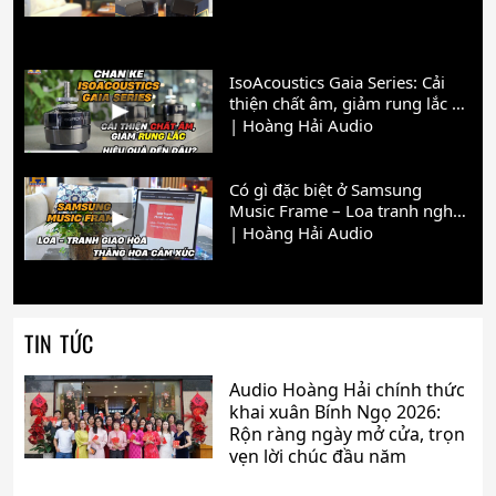
IsoAcoustics Gaia Series: Cải
thiện chất âm, giảm rung lắc –
Hiệu quả đến đâu?
| Hoàng Hải Audio
Có gì đặc biệt ở Samsung
Music Frame – Loa tranh nghệ
thuật cho không gian sống
| Hoàng Hải Audio
hiện đại?
TIN TỨC
Audio Hoàng Hải chính thức
khai xuân Bính Ngọ 2026:
Rộn ràng ngày mở cửa, trọn
vẹn lời chúc đầu năm