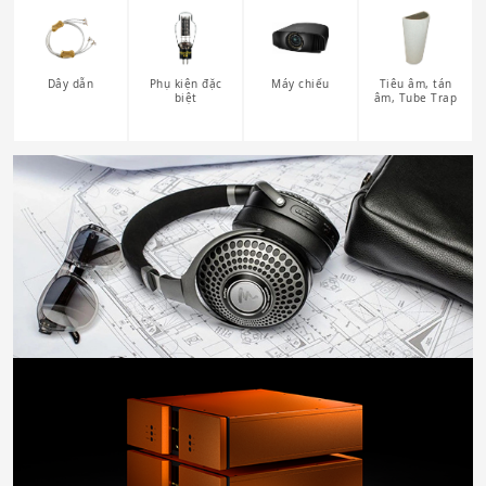
Dây dẫn
Phụ kiện đặc
Máy chiếu
Tiêu âm, tán
biệt
âm, Tube Trap