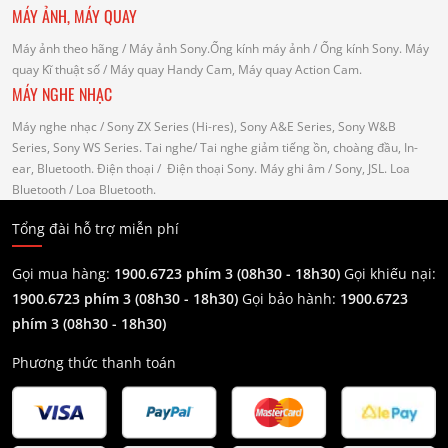
MÁY ẢNH, MÁY QUAY
Máy ảnh theo hãng
/ Máy ảnh Sony.Ống kính máy ảnh / Ống kính Sony.
Máy
quay Kĩ thuật số
/ Máy quay Handy Cam, Máy quay Action Cam.
MÁY NGHE NHẠC
Máy nghe nhạc
/ Sony ZX Series (Hi-res), Sony A&E Series, Sony W&B
Series, Sony WS Series.
Tai nghe
/ Tai nghe giảm tiếng ồn, choàng đầu, In-
ear, Bluetooth.
Điện thoại
/ Điện thoại Sony.
Máy ghi âm
/ Sony, JSL.
Loa
Bluetooth
/ Loa Bluetooth.
Tổng đài hỗ trợ miễn phí
Gọi mua hàng:
1900.6723 phím 3 (08h30 - 18h30)
Gọi khiếu nại:
1900.6723 phím 3
(08h30 - 18h30)
Gọi bảo hành:
1900.6723
phím 3
(08h30 - 18h30)
Phương thức thanh toán