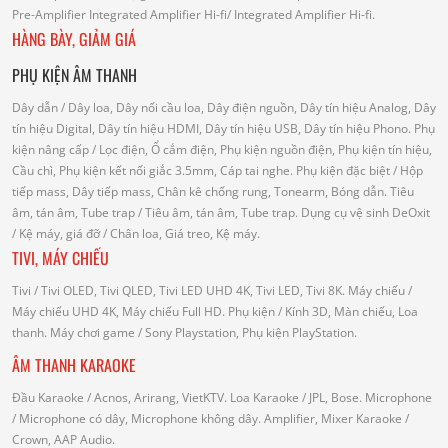
Pre-Amplifier
Integrated Amplifier Hi-fi
/ Integrated Amplifier Hi-fi.
HÀNG BÀY, GIẢM GIÁ
PHỤ KIỆN ÂM THANH
Dây dẫn
/ Dây loa, Dây nối cầu loa, Dây điện nguồn, Dây tín hiệu Analog, Dây
tín hiệu Digital, Dây tín hiệu HDMI, Dây tín hiệu USB, Dây tín hiệu Phono.
Phụ
kiện nâng cấp
/ Lọc điện, Ổ cắm điện, Phụ kiện nguồn điện, Phụ kiện tín hiệu,
Cầu chì, Phụ kiện kết nối giắc 3.5mm, Cáp tai nghe.
Phụ kiện đặc biệt
/ Hộp
tiếp mass, Dây tiếp mass, Chân kê chống rung, Tonearm, Bóng dẫn.
Tiêu
âm, tán âm, Tube trap
/ Tiêu âm, tán âm, Tube trap.
Dụng cụ vệ sinh DeOxit
/
Kệ máy, giá đỡ
/ Chân loa, Giá treo, Kệ máy.
TIVI, MÁY CHIẾU
Tivi
/ Tivi OLED, Tivi QLED, Tivi LED UHD 4K, Tivi LED, Tivi 8K.
Máy chiếu
/
Máy chiếu UHD 4K, Máy chiếu Full HD.
Phụ kiện
/ Kính 3D, Màn chiếu, Loa
thanh.
Máy chơi game
/ Sony Playstation, Phụ kiện PlayStation.
ÂM THANH KARAOKE
Đầu Karaoke
/ Acnos, Arirang, VietKTV.
Loa Karaoke
/ JPL, Bose.
Microphone
/ Microphone có dây, Microphone không dây.
Amplifier, Mixer Karaoke
/
Crown, AAP Audio.