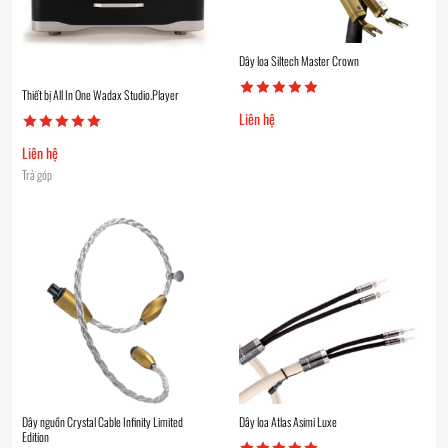
Dây loa Siltech Master Crown
Thiết bị All In One Wadax Studio.Player
Liên hệ
Liên hệ
Trả góp
Dây nguồn Crystal Cable Infinity Limited
Dây loa Atlas Asimi Luxe
Edition