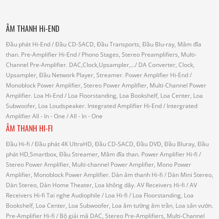
ÂM THANH Hi-END
Đầu phát Hi-End
/ Đầu CD-SACD, Đầu Transports, Đầu Blu-ray, Mâm đĩa
than.
Pre-Amplifier Hi-End
/ Phono Stages, Stereo Preamplifiers, Multi-
Channel Pre-Amplifier.
DAC,Clock,Upsampler,...
/ DA Converter, Clock,
Upsampler, Đầu Network Player, Streamer.
Power Amplifier Hi-End
/
Monoblock Power Amplifier, Stereo Power Amplifier, Multi-Channel Power
Amplifier.
Loa Hi-End
/ Loa Floorstanding, Loa Bookshelf, Loa Center, Loa
Subwoofer, Loa Loudspeaker.
Integrated Amplifier Hi-End
/ Intergrated
Amplifier
All - In - One
/ All - In - One
ÂM THANH HI-FI
Đầu Hi-fi
/ Đầu phát 4K UltraHD, Đầu CD-SACD, Đầu DVD, Đầu Bluray, Đầu
phát HD,Smartbox, Đầu Streamer, Mâm đĩa than.
Power Amplifier Hi-fi
/
Stereo Power Amplifier, Multi-channel Power Amplifier, Mono Power
Amplifier, Monoblock Power Amplifier.
Dàn âm thanh Hi-fi
/ Dàn Mini Stereo,
Dàn Stereo, Dàn Home Theater, Loa không dây.
AV Receivers Hi-fi
/ AV
Receivers Hi-fi
Tai nghe Audiophile
/
Loa Hi-fi
/ Loa Floorstanding, Loa
Bookshelf, Loa Center, Loa Subwoofer, Loa âm tường âm trần, Loa sân vườn.
Pre-Amplifier Hi-fi
/ Bộ giải mã DAC, Stereo Pre-Amplifiers, Multi-Channel