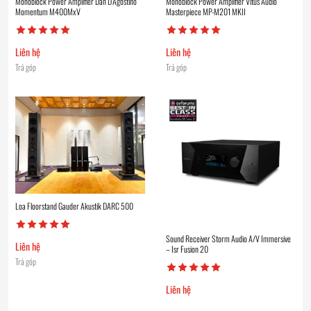
Monoblock Power Amplifier Dan D’Agostino
Monoblock Power Amplifier Vitus Audio
Momentum M400MxV
Masterpiece MP-M201 MKII
Liên hệ
Liên hệ
Trả góp
Trả góp
Loa Floorstand Gauder Akustik DARC 500
Sound Receiver Storm Audio A/V Immersive
Liên hệ
– Isr Fusion 20
Trả góp
Liên hệ