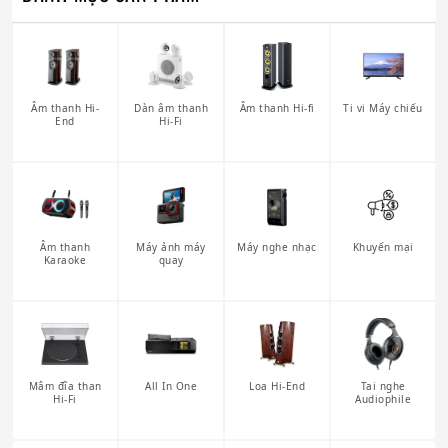
Âm thanh Hi-
Dàn âm thanh
Âm thanh Hi-fi
Ti vi Máy chiếu
End
Hi-Fi
Âm thanh
Máy ảnh máy
Máy nghe nhạc
Khuyến mại
Karaoke
quay
Mâm đĩa than
All In One
Loa Hi-End
Tai nghe
Hi-Fi
Audiophile