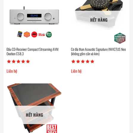
HẾT HÀNG
Đầu CD-Receiver Compact Streaming AVM
Cơ đĩa than Acoustic Signature INVICTUS Neo
Ovation CS8.3
(không gồm cần và kim)
Liên hệ
Liên hệ
HẾT HÀNG