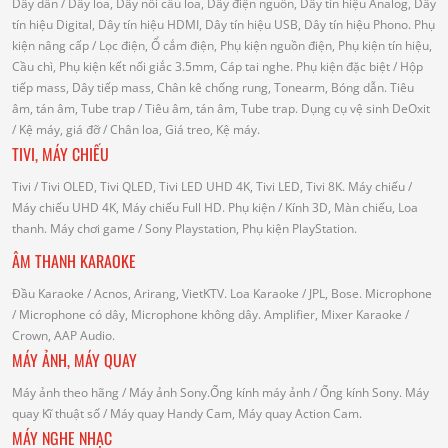
Dây dẫn
/ Dây loa, Dây nối cầu loa, Dây điện nguồn, Dây tín hiệu Analog, Dây
tín hiệu Digital, Dây tín hiệu HDMI, Dây tín hiệu USB, Dây tín hiệu Phono.
Phụ
kiện nâng cấp
/ Lọc điện, Ổ cắm điện, Phụ kiện nguồn điện, Phụ kiện tín hiệu,
Cầu chì, Phụ kiện kết nối giắc 3.5mm, Cáp tai nghe.
Phụ kiện đặc biệt
/ Hộp
tiếp mass, Dây tiếp mass, Chân kê chống rung, Tonearm, Bóng dẫn.
Tiêu
âm, tán âm, Tube trap
/ Tiêu âm, tán âm, Tube trap.
Dụng cụ vệ sinh DeOxit
/
Kệ máy, giá đỡ
/ Chân loa, Giá treo, Kệ máy.
TIVI, MÁY CHIẾU
Tivi
/ Tivi OLED, Tivi QLED, Tivi LED UHD 4K, Tivi LED, Tivi 8K.
Máy chiếu
/
Máy chiếu UHD 4K, Máy chiếu Full HD.
Phụ kiện
/ Kính 3D, Màn chiếu, Loa
thanh.
Máy chơi game
/ Sony Playstation, Phụ kiện PlayStation.
ÂM THANH KARAOKE
Đầu Karaoke
/ Acnos, Arirang, VietKTV.
Loa Karaoke
/ JPL, Bose.
Microphone
/ Microphone có dây, Microphone không dây.
Amplifier, Mixer Karaoke
/
Crown, AAP Audio.
MÁY ẢNH, MÁY QUAY
Máy ảnh theo hãng
/ Máy ảnh Sony.Ống kính máy ảnh / Ống kính Sony.
Máy
quay Kĩ thuật số
/ Máy quay Handy Cam, Máy quay Action Cam.
MÁY NGHE NHẠC