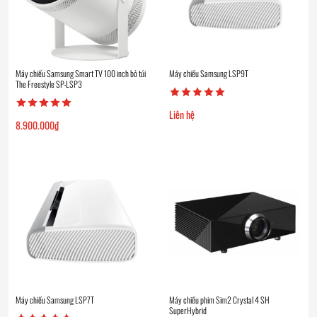
Máy chiếu Samsung Smart TV 100 inch bỏ túi
Máy chiếu Samsung LSP9T
The Freestyle SP-LSP3
Liên hệ
8.900.000
₫
Máy chiếu Samsung LSP7T
Máy chiếu phim Sim2 Crystal 4 SH
SuperHybrid