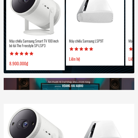
Máy chiếu Samsung Smart TV 100 inch
Máy chiếu Samsung LSP9T
Máy ch
bỏ túi The Freestyle SP-LSP3
Liên hệ
Liên 
8.900.000
₫