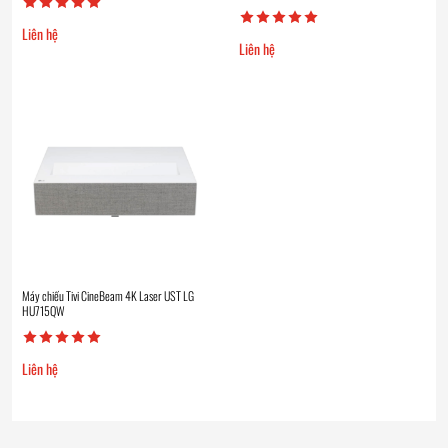
Liên hệ
Liên hệ
Máy chiếu Tivi CineBeam 4K Laser UST LG
HU715QW
Liên hệ