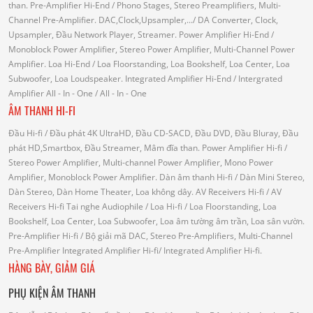
than.
Pre-Amplifier Hi-End
/ Phono Stages, Stereo Preamplifiers, Multi-
Channel Pre-Amplifier.
DAC,Clock,Upsampler,...
/ DA Converter, Clock,
Upsampler, Đầu Network Player, Streamer.
Power Amplifier Hi-End
/
Monoblock Power Amplifier, Stereo Power Amplifier, Multi-Channel Power
Amplifier.
Loa Hi-End
/ Loa Floorstanding, Loa Bookshelf, Loa Center, Loa
Subwoofer, Loa Loudspeaker.
Integrated Amplifier Hi-End
/ Intergrated
Amplifier
All - In - One
/ All - In - One
ÂM THANH HI-FI
Đầu Hi-fi
/ Đầu phát 4K UltraHD, Đầu CD-SACD, Đầu DVD, Đầu Bluray, Đầu
phát HD,Smartbox, Đầu Streamer, Mâm đĩa than.
Power Amplifier Hi-fi
/
Stereo Power Amplifier, Multi-channel Power Amplifier, Mono Power
Amplifier, Monoblock Power Amplifier.
Dàn âm thanh Hi-fi
/ Dàn Mini Stereo,
Dàn Stereo, Dàn Home Theater, Loa không dây.
AV Receivers Hi-fi
/ AV
Receivers Hi-fi
Tai nghe Audiophile
/
Loa Hi-fi
/ Loa Floorstanding, Loa
Bookshelf, Loa Center, Loa Subwoofer, Loa âm tường âm trần, Loa sân vườn.
Pre-Amplifier Hi-fi
/ Bộ giải mã DAC, Stereo Pre-Amplifiers, Multi-Channel
Pre-Amplifier
Integrated Amplifier Hi-fi
/ Integrated Amplifier Hi-fi.
HÀNG BÀY, GIẢM GIÁ
PHỤ KIỆN ÂM THANH