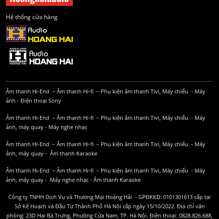
Hệ thống cửa hàng
Âm thanh Hi-End
–
Âm thanh Hi-fi
–
Phụ kiện âm thanh
Tivi, Máy chiếu
-
Máy
ảnh
-
Điện thoại Sony
Âm thanh Hi-End
–
Âm thanh Hi-fi
–
Phụ kiện âm thanh
Tivi, Máy chiếu
-
Máy
ảnh, máy quay
-
Máy nghe nhạc
Âm thanh Hi-End
–
Âm thanh Hi-fi
–
Phụ kiện âm thanh
Tivi, Máy chiếu
-
Máy
ảnh, máy quay
-
Âm thanh Karaoke
Âm thanh Hi-End
–
Âm thanh Hi-fi
–
Phụ kiện âm thanh
Tivi, Máy chiếu
-
Máy
ảnh, máy quay
-
Máy nghe nhạc
-
Âm thanh Karaoke
Công ty TNHH Dịch Vụ và Thương Mại Hoàng Hải - GPĐKKD: 0101301613 cấp tại
Sở Kế Hoạch và Đầu Tư Thành Phố Hà Nội cấp ngày 15/10/2022. Địa chỉ văn
phòng: 23D Hai Bà Trưng, Phường Cửa Nam, TP. Hà Nội. Điện thoại: 0828.826.688,