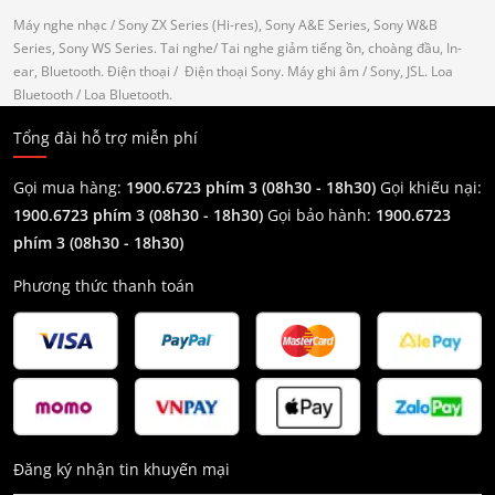
Máy nghe nhạc
/ Sony ZX Series (Hi-res), Sony A&E Series, Sony W&B
Series, Sony WS Series.
Tai nghe
/ Tai nghe giảm tiếng ồn, choàng đầu, In-
ear, Bluetooth.
Điện thoại
/ Điện thoại Sony.
Máy ghi âm
/ Sony, JSL.
Loa
Bluetooth
/ Loa Bluetooth.
Tổng đài hỗ trợ miễn phí
Gọi mua hàng:
1900.6723 phím 3 (08h30 - 18h30)
Gọi khiếu nại:
1900.6723 phím 3
(08h30 - 18h30)
Gọi bảo hành:
1900.6723
phím 3
(08h30 - 18h30)
Phương thức thanh toán
Đăng ký nhận tin khuyến mại