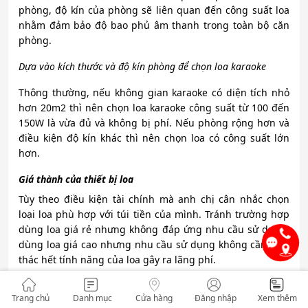
phòng, độ kín của phòng sẽ liên quan đến công suất loa
nhằm đảm bảo độ bao phủ âm thanh trong toàn bộ căn
phòng.
Dựa vào kích thước và độ kín phòng để chọn loa karaoke
Thông thường, nếu không gian karaoke có diện tích nhỏ
hơn 20m2 thì nên chọn loa karaoke công suất từ 100 đến
150W là vừa đủ và không bị phí. Nếu phòng rộng hơn và
điều kiện độ kín khác thì nên chọn loa có công suất lớn
hơn.
Giá thành của thiết bị loa
Tùy theo điều kiện tài chính mà anh chị cân nhắc chọn
loại loa phù hợp với túi tiền của mình. Tránh trường hợp
dùng loa giá rẻ nhưng không đáp ứng nhu cầu sử dụng;
dùng loa giá cao nhưng nhu cầu sử dụng không cần khai
thác hết tính năng của loa gây ra lãng phí.
Các thiết bị trong dàn karaoke
Trang chủ
Danh mục
Cửa hàng
Đăng nhập
Xem thêm
Một yếu tố cũng quan trọng không kém khi chọn loa