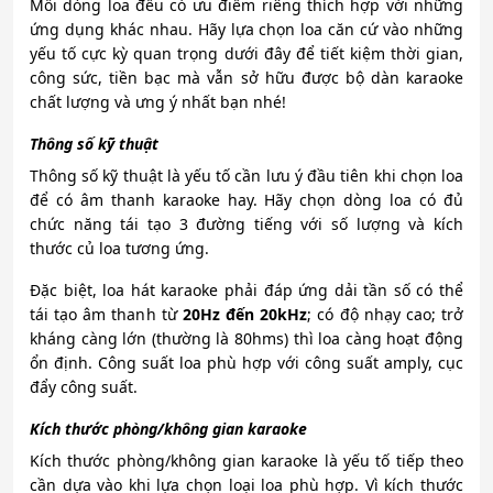
Mỗi dòng loa đều có ưu điểm riêng thích hợp với những
ứng dụng khác nhau. Hãy lựa chọn loa căn cứ vào những
yếu tố cực kỳ quan trọng dưới đây để tiết kiệm thời gian,
công sức, tiền bạc mà vẫn sở hữu được bộ dàn karaoke
chất lượng và ưng ý nhất bạn nhé!
Thông số kỹ thuật
Thông số kỹ thuật là yếu tố cần lưu ý đầu tiên khi chọn loa
để có âm thanh karaoke hay. Hãy chọn dòng loa có đủ
chức năng tái tạo 3 đường tiếng với số lượng và kích
thước củ loa tương ứng.
Đặc biệt, loa hát karaoke phải đáp ứng dải tần số có thể
tái tạo âm thanh từ
20Hz đến 20kHz
; có độ nhạy cao; trở
kháng càng lớn (thường là 80hms) thì loa càng hoạt động
ổn định. Công suất loa phù hợp với công suất amply, cục
đẩy công suất.
Kích thước phòng/không gian karaoke
Kích thước phòng/không gian karaoke là yếu tố tiếp theo
cần dựa vào khi lựa chọn loại loa phù hợp. Vì kích thước