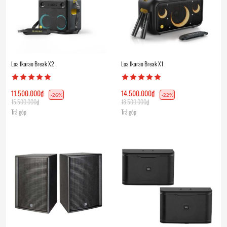
Loa Ikarao Break X2
Loa Ikarao Break X1
11.500.000
₫
14.500.000
₫
-26%
-22%
15.500.000
₫
18.500.000
₫
Trả góp
Trả góp