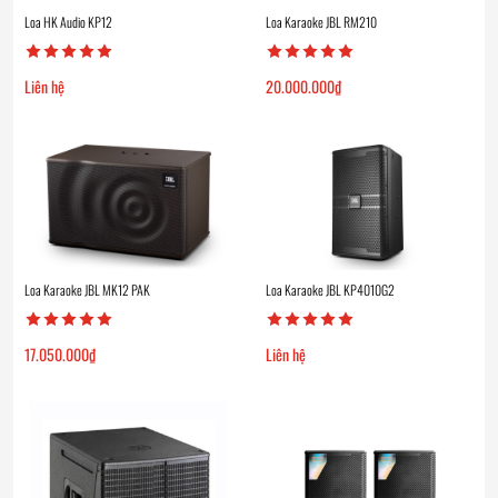
Loa HK Audio KP12
Loa Karaoke JBL RM210
Liên hệ
20.000.000
₫
Loa Karaoke JBL MK12 PAK
Loa Karaoke JBL KP4010G2
17.050.000
₫
Liên hệ