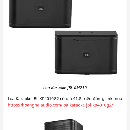
Loa Karaoke JBL RM210
Loa Karaoke JBL KP4010G2 có giá 41,8 triệu đồng, link mua
https://hoanghaiaudio.com/loa-karaoke-jbl-kp4010g2/