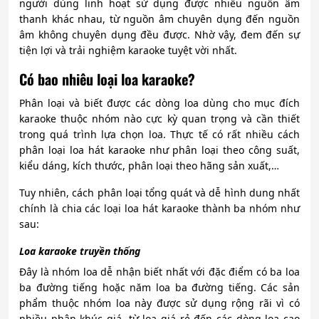
người dùng linh hoạt sử dụng được nhiều nguồn âm
thanh khác nhau, từ nguồn âm chuyên dụng đến nguồn
âm không chuyên dụng đều được. Nhờ vậy, đem đến sự
tiện lợi và trải nghiệm karaoke tuyệt vời nhất.
Có bao nhiêu loại loa karaoke?
Phân loại và biết được các dòng loa dùng cho mục đích
karaoke thuộc nhóm nào cực kỳ quan trọng và cần thiết
trong quá trình lựa chọn loa. Thực tế có rất nhiều cách
phân loại loa hát karaoke như phân loại theo công suất,
kiểu dáng, kích thước, phân loại theo hãng sản xuất,…
Tuy nhiên, cách phân loại tổng quát và dễ hình dung nhất
chính là chia các loại loa hát karaoke thành ba nhóm như
sau:
Loa karaoke truyền thống
Đây là nhóm loa dễ nhận biết nhất với đặc điểm có ba loa
ba đường tiếng hoặc năm loa ba đường tiếng. Các sản
phẩm thuộc nhóm loa này được sử dụng rộng rãi vì có
nhiều phân khúc giá, từ loa giá rẻ đến các dòng loa cao