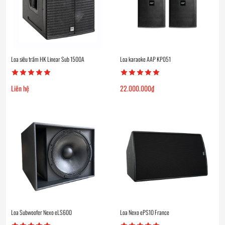
Loa siêu trầm HK Linear Sub 1500A
Loa karaoke AAP KP051
Liên hệ
22.000.000
₫
Loa Subwoofer Nexo eLS600
Loa Nexo ePS10 France