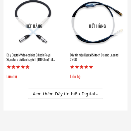
HẾT HÀNG
HẾT HÀNG
Dây Digital/Video cables Siltech Royal
Dây tín hiệu Digital Siltech Classic Legend
Signature Golden Eagle II (110 Ohm) 1M
380D
XLR/XLR Gold
Liên hệ
Liên hệ
Xem thêm Dây tín hiệu Digital