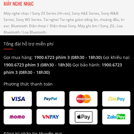
MÁY NGHE NHẠC
Máy nghe nhạc
/ Sony ZX Series (Hi-res), Sony A&E Series, Sony W&B
Series, Sony WS Series.
Tai nghe
/ Tai nghe giảm tiếng ồn, choàng đầu, In-
ear, Bluetooth.
Điện thoại
/ Điện thoại Sony.
Máy ghi âm
/ Sony, JSL.
Loa
Bluetooth
/ Loa Bluetooth.
Tổng đài hỗ trợ miễn phí
Gọi mua hàng:
1900.6723 phím 3 (08h30 - 18h30)
Gọi khiếu nại:
1900.6723 phím 3
(08h30 - 18h30)
Gọi bảo hành:
1900.6723
phím 3
(08h30 - 18h30)
Phương thức thanh toán
Đăng ký nhận tin khuyến mại