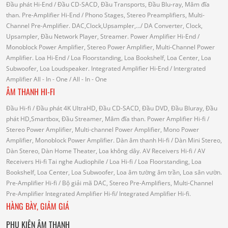
Đầu phát Hi-End
/ Đầu CD-SACD, Đầu Transports, Đầu Blu-ray, Mâm đĩa
than.
Pre-Amplifier Hi-End
/ Phono Stages, Stereo Preamplifiers, Multi-
Channel Pre-Amplifier.
DAC,Clock,Upsampler,...
/ DA Converter, Clock,
Upsampler, Đầu Network Player, Streamer.
Power Amplifier Hi-End
/
Monoblock Power Amplifier, Stereo Power Amplifier, Multi-Channel Power
Amplifier.
Loa Hi-End
/ Loa Floorstanding, Loa Bookshelf, Loa Center, Loa
Subwoofer, Loa Loudspeaker.
Integrated Amplifier Hi-End
/ Intergrated
Amplifier
All - In - One
/ All - In - One
ÂM THANH HI-FI
Đầu Hi-fi
/ Đầu phát 4K UltraHD, Đầu CD-SACD, Đầu DVD, Đầu Bluray, Đầu
phát HD,Smartbox, Đầu Streamer, Mâm đĩa than.
Power Amplifier Hi-fi
/
Stereo Power Amplifier, Multi-channel Power Amplifier, Mono Power
Amplifier, Monoblock Power Amplifier.
Dàn âm thanh Hi-fi
/ Dàn Mini Stereo,
Dàn Stereo, Dàn Home Theater, Loa không dây.
AV Receivers Hi-fi
/ AV
Receivers Hi-fi
Tai nghe Audiophile
/
Loa Hi-fi
/ Loa Floorstanding, Loa
Bookshelf, Loa Center, Loa Subwoofer, Loa âm tường âm trần, Loa sân vườn.
Pre-Amplifier Hi-fi
/ Bộ giải mã DAC, Stereo Pre-Amplifiers, Multi-Channel
Pre-Amplifier
Integrated Amplifier Hi-fi
/ Integrated Amplifier Hi-fi.
HÀNG BÀY, GIẢM GIÁ
PHỤ KIỆN ÂM THANH