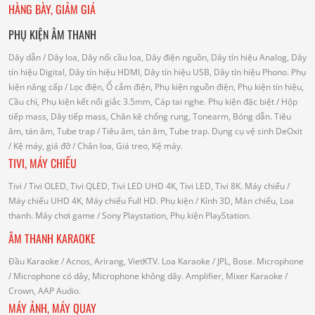
HÀNG BÀY, GIẢM GIÁ
PHỤ KIỆN ÂM THANH
Dây dẫn
/ Dây loa, Dây nối cầu loa, Dây điện nguồn, Dây tín hiệu Analog, Dây
tín hiệu Digital, Dây tín hiệu HDMI, Dây tín hiệu USB, Dây tín hiệu Phono.
Phụ
kiện nâng cấp
/ Lọc điện, Ổ cắm điện, Phụ kiện nguồn điện, Phụ kiện tín hiệu,
Cầu chì, Phụ kiện kết nối giắc 3.5mm, Cáp tai nghe.
Phụ kiện đặc biệt
/ Hộp
tiếp mass, Dây tiếp mass, Chân kê chống rung, Tonearm, Bóng dẫn.
Tiêu
âm, tán âm, Tube trap
/ Tiêu âm, tán âm, Tube trap.
Dụng cụ vệ sinh DeOxit
/
Kệ máy, giá đỡ
/ Chân loa, Giá treo, Kệ máy.
TIVI, MÁY CHIẾU
Tivi
/ Tivi OLED, Tivi QLED, Tivi LED UHD 4K, Tivi LED, Tivi 8K.
Máy chiếu
/
Máy chiếu UHD 4K, Máy chiếu Full HD.
Phụ kiện
/ Kính 3D, Màn chiếu, Loa
thanh.
Máy chơi game
/ Sony Playstation, Phụ kiện PlayStation.
ÂM THANH KARAOKE
Đầu Karaoke
/ Acnos, Arirang, VietKTV.
Loa Karaoke
/ JPL, Bose.
Microphone
/ Microphone có dây, Microphone không dây.
Amplifier, Mixer Karaoke
/
Crown, AAP Audio.
MÁY ẢNH, MÁY QUAY