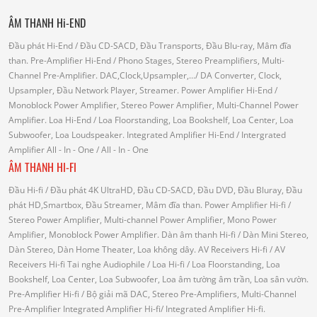
ÂM THANH Hi-END
Đầu phát Hi-End
/ Đầu CD-SACD, Đầu Transports, Đầu Blu-ray, Mâm đĩa
than.
Pre-Amplifier Hi-End
/ Phono Stages, Stereo Preamplifiers, Multi-
Channel Pre-Amplifier.
DAC,Clock,Upsampler,...
/ DA Converter, Clock,
Upsampler, Đầu Network Player, Streamer.
Power Amplifier Hi-End
/
Monoblock Power Amplifier, Stereo Power Amplifier, Multi-Channel Power
Amplifier.
Loa Hi-End
/ Loa Floorstanding, Loa Bookshelf, Loa Center, Loa
Subwoofer, Loa Loudspeaker.
Integrated Amplifier Hi-End
/ Intergrated
Amplifier
All - In - One
/ All - In - One
ÂM THANH HI-FI
Đầu Hi-fi
/ Đầu phát 4K UltraHD, Đầu CD-SACD, Đầu DVD, Đầu Bluray, Đầu
phát HD,Smartbox, Đầu Streamer, Mâm đĩa than.
Power Amplifier Hi-fi
/
Stereo Power Amplifier, Multi-channel Power Amplifier, Mono Power
Amplifier, Monoblock Power Amplifier.
Dàn âm thanh Hi-fi
/ Dàn Mini Stereo,
Dàn Stereo, Dàn Home Theater, Loa không dây.
AV Receivers Hi-fi
/ AV
Receivers Hi-fi
Tai nghe Audiophile
/
Loa Hi-fi
/ Loa Floorstanding, Loa
Bookshelf, Loa Center, Loa Subwoofer, Loa âm tường âm trần, Loa sân vườn.
Pre-Amplifier Hi-fi
/ Bộ giải mã DAC, Stereo Pre-Amplifiers, Multi-Channel
Pre-Amplifier
Integrated Amplifier Hi-fi
/ Integrated Amplifier Hi-fi.