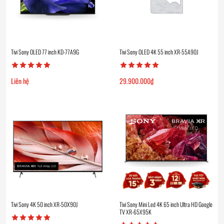
Tivi Sony OLED 77 inch KD-77A9G
Tivi Sony OLED 4K 55 inch XR-55A90J
Liên hệ
29.900.000
₫
Tivi Sony 4K 50 inch XR-50X90J
Tivi Sony Mini Led 4K 65 inch Ultra HD Google
TV XR-65X95K