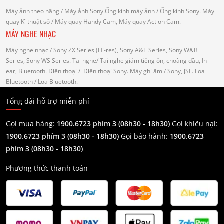
Máy ảnh theo hãng
/ Máy ảnh Sony.Ống kính máy ảnh / Ống kính Sony.
Máy
quay Kĩ thuật số
/ Máy quay Handy Cam, Máy quay Action Cam.
MÁY NGHE NHẠC
Máy nghe nhạc
/ Sony ZX Series (Hi-res), Sony A&E Series, Sony W&B
Series, Sony WS Series.
Tai nghe
/ Tai nghe giảm tiếng ồn, choàng đầu, In-
ear, Bluetooth.
Điện thoại
/ Điện thoại Sony.
Máy ghi âm
/ Sony, JSL.
Loa
Bluetooth
/ Loa Bluetooth.
Tổng đài hỗ trợ miễn phí
Gọi mua hàng:
1900.6723 phím 3 (08h30 - 18h30)
Gọi khiếu nại:
1900.6723 phím 3
(08h30 - 18h30)
Gọi bảo hành:
1900.6723
phím 3
(08h30 - 18h30)
Phương thức thanh toán