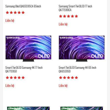
Samsung Oled QA65S95CA 65inch
Samsung Smart Tivi OLED 77 inch
QA77S90CA
Liên hệ
Liên hệ
Smart Tivi OLED Samsung 4K 77 Inch
Smart Tivi OLED Samsung 4K 65 Inch
QA77S95D
QA65S95D
Liên hệ
Liên hệ