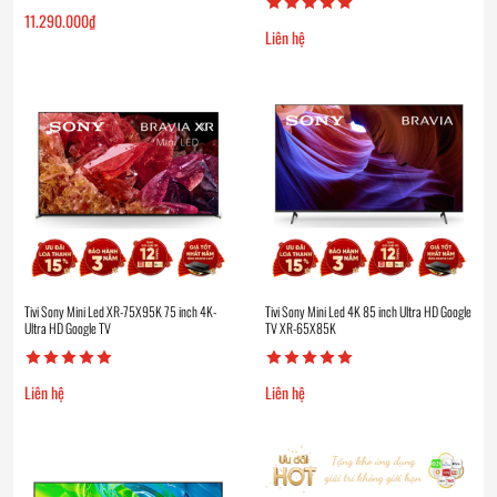
11.290.000
₫
Liên hệ
Tivi Sony Mini Led XR-75X95K 75 inch 4K-
Tivi Sony Mini Led 4K 85 inch Ultra HD Google
Ultra HD Google TV
TV XR-65X85K
Liên hệ
Liên hệ