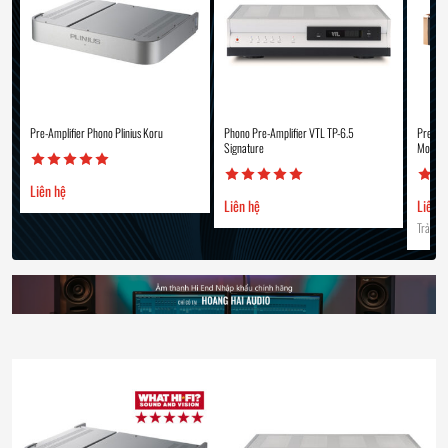
Pre-Amplifier Phono Plinius Koru
Phono Pre-Amplifier VTL TP-6.5
Pre-Amp
Signature
Momen
Liên hệ
Liên hệ
Liên 
Trả góp