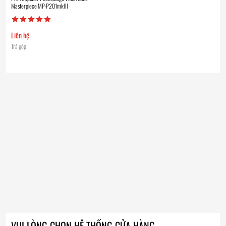
Masterpiece MP-P201mkIII
Liên hệ
Trả góp
VUI LÒNG CHỌN HỆ THỐNG CỬA HÀNG