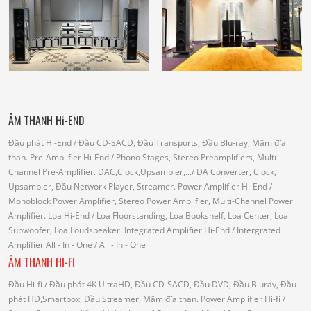
ÂM THANH Hi-END
Đầu phát Hi-End
/ Đầu CD-SACD, Đầu Transports, Đầu Blu-ray, Mâm đĩa
than.
Pre-Amplifier Hi-End
/ Phono Stages, Stereo Preamplifiers, Multi-
Channel Pre-Amplifier.
DAC,Clock,Upsampler,...
/ DA Converter, Clock,
Upsampler, Đầu Network Player, Streamer.
Power Amplifier Hi-End
/
Monoblock Power Amplifier, Stereo Power Amplifier, Multi-Channel Power
Amplifier.
Loa Hi-End
/ Loa Floorstanding, Loa Bookshelf, Loa Center, Loa
Subwoofer, Loa Loudspeaker.
Integrated Amplifier Hi-End
/ Intergrated
Amplifier
All - In - One
/ All - In - One
ÂM THANH HI-FI
Đầu Hi-fi
/ Đầu phát 4K UltraHD, Đầu CD-SACD, Đầu DVD, Đầu Bluray, Đầu
phát HD,Smartbox, Đầu Streamer, Mâm đĩa than.
Power Amplifier Hi-fi
/