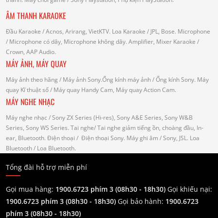
ÂM THANH KARAOKE
Đầu Karaoke
/ Acnos, Arirang, VietKTV.
Loa Karaoke
/ JPL, Bose.
Microphone
/ Microphone có dây, Microphone không dây.
Amplifier, Mixer Karaoke
/
Crown, AAP Audio.
MÁY ẢNH, MÁY QUAY
Máy ảnh theo hãng
/ Máy ảnh Sony.Ống kính máy ảnh / Ống kính Sony.
Máy
quay Kĩ thuật số
/ Máy quay Handy Cam, Máy quay Action Cam.
MÁY NGHE NHẠC
Máy nghe nhạc
/ Sony ZX Series (Hi-res), Sony A&E Series, Sony W&B
Series, Sony WS Series.
Tai nghe
/ Tai nghe giảm tiếng ồn, choàng đầu, In-
ear, Bluetooth.
Điện thoại
/ Điện thoại Sony.
Máy ghi âm
/ Sony, JSL.
Loa
Bluetooth
/ Loa Bluetooth.
Tổng đài hỗ trợ miễn phí
Gọi mua hàng:
1900.6723 phím 3 (08h30 - 18h30)
Gọi khiếu nại:
1900.6723 phím 3
(08h30 - 18h30)
Gọi bảo hành:
1900.6723
phím 3
(08h30 - 18h30)