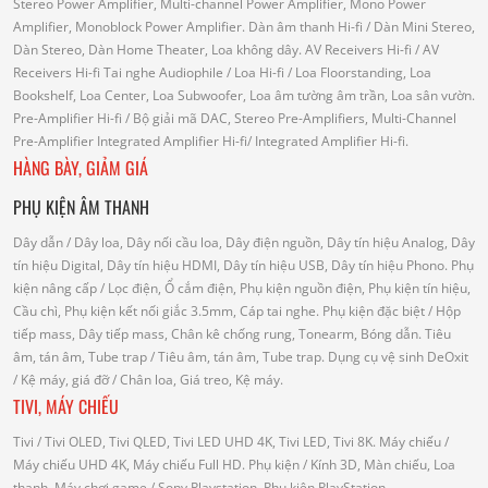
Stereo Power Amplifier, Multi-channel Power Amplifier, Mono Power
Amplifier, Monoblock Power Amplifier.
Dàn âm thanh Hi-fi
/ Dàn Mini Stereo,
Dàn Stereo, Dàn Home Theater, Loa không dây.
AV Receivers Hi-fi
/ AV
Receivers Hi-fi
Tai nghe Audiophile
/
Loa Hi-fi
/ Loa Floorstanding, Loa
Bookshelf, Loa Center, Loa Subwoofer, Loa âm tường âm trần, Loa sân vườn.
Pre-Amplifier Hi-fi
/ Bộ giải mã DAC, Stereo Pre-Amplifiers, Multi-Channel
Pre-Amplifier
Integrated Amplifier Hi-fi
/ Integrated Amplifier Hi-fi.
HÀNG BÀY, GIẢM GIÁ
PHỤ KIỆN ÂM THANH
Dây dẫn
/ Dây loa, Dây nối cầu loa, Dây điện nguồn, Dây tín hiệu Analog, Dây
tín hiệu Digital, Dây tín hiệu HDMI, Dây tín hiệu USB, Dây tín hiệu Phono.
Phụ
kiện nâng cấp
/ Lọc điện, Ổ cắm điện, Phụ kiện nguồn điện, Phụ kiện tín hiệu,
Cầu chì, Phụ kiện kết nối giắc 3.5mm, Cáp tai nghe.
Phụ kiện đặc biệt
/ Hộp
tiếp mass, Dây tiếp mass, Chân kê chống rung, Tonearm, Bóng dẫn.
Tiêu
âm, tán âm, Tube trap
/ Tiêu âm, tán âm, Tube trap.
Dụng cụ vệ sinh DeOxit
/
Kệ máy, giá đỡ
/ Chân loa, Giá treo, Kệ máy.
TIVI, MÁY CHIẾU
Tivi
/ Tivi OLED, Tivi QLED, Tivi LED UHD 4K, Tivi LED, Tivi 8K.
Máy chiếu
/
Máy chiếu UHD 4K, Máy chiếu Full HD.
Phụ kiện
/ Kính 3D, Màn chiếu, Loa
thanh.
Máy chơi game
/ Sony Playstation, Phụ kiện PlayStation.