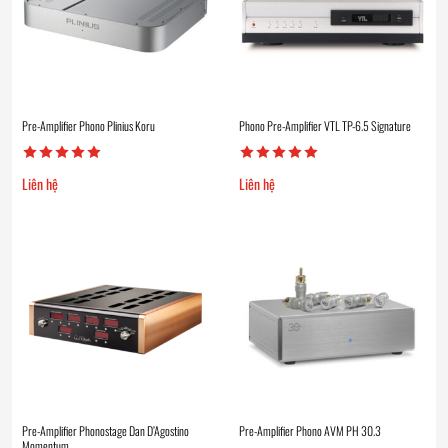
Pre-Amplifier Phono Plinius Koru
Phono Pre-Amplifier VTL TP-6.5 Signature
Liên hệ
Liên hệ
Pre-Amplifier Phonostage Dan D’Agostino
Pre-Amplifier Phono AVM PH 30.3
Momentum