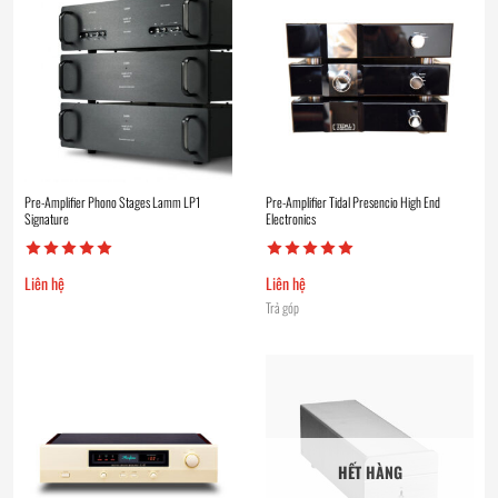
Pre-Amplifier Phono Stages Lamm LP1
Pre-Amplifier Tidal Presencio High End
Signature
Electronics
Liên hệ
Liên hệ
Trả góp
HẾT HÀNG