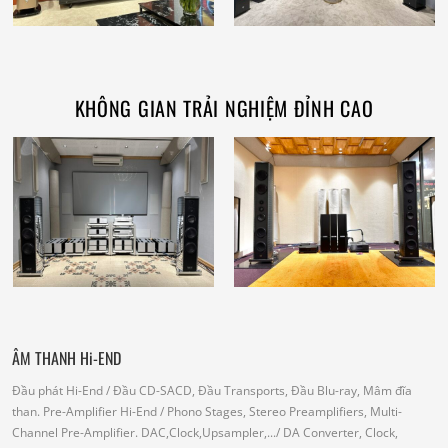
KHÔNG GIAN TRẢI NGHIỆM ĐỈNH CAO
ÂM THANH Hi-END
Đầu phát Hi-End
/ Đầu CD-SACD, Đầu Transports, Đầu Blu-ray, Mâm đĩa
than.
Pre-Amplifier Hi-End
/ Phono Stages, Stereo Preamplifiers, Multi-
Channel Pre-Amplifier.
DAC,Clock,Upsampler,...
/ DA Converter, Clock,