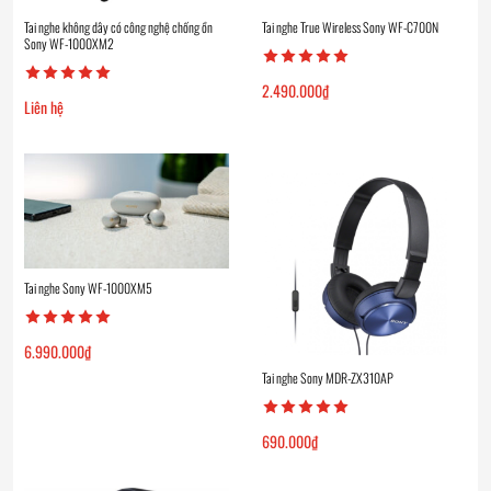
Tai nghe không dây có công nghệ chống ồn
Tai nghe True Wireless Sony WF-C700N
Sony WF-1000XM2
2.490.000
₫
Liên hệ
Tai nghe Sony WF-1000XM5
6.990.000
₫
Tai nghe Sony MDR-ZX310AP
690.000
₫