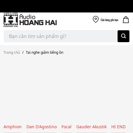
Giao nhanh miễn
Skip
phí
to
300k
content
Cửa hàng
gần bạn
Tìm
kiếm:
Trang chủ
/
Tai nghe giảm tiếng ồn
Amphion
Dan D'Agostino
Focal
Gauder Akustik
HI END
H