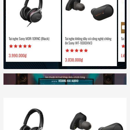
Tai nghe Sony MDR-10RNC (Black)
Tai nghe không dây có công nghệ chống
Tai ng
ồn Sony WF-1000XM3
3.990.000
₫
Liên 
3.038.000
₫