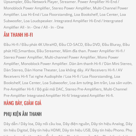
Upsampler, Đầu Network Player, Streamer.
Power Amplifier Hi-End
/
Monoblock Power Amplifier, Stereo Power Amplifier, Multi-Channel Power
Amplifier.
Loa Hi-End
/ Loa Floorstanding, Loa Bookshelf, Loa Center, Loa
Subwoofer, Loa Loudspeaker.
Integrated Amplifier Hi-End
/ Intergrated
Amplifier
All - In - One
/ All - In - One
ÂM THANH HI-FI
Đầu Hi-fi
/ Đầu phát 4K UltraHD, Đầu CD-SACD, Đầu DVD, Đầu Bluray, Đầu
phát HD,Smartbox, Đầu Streamer, Mâm đĩa than.
Power Amplifier Hi-fi
/
Stereo Power Amplifier, Multi-channel Power Amplifier, Mono Power
Amplifier, Monoblock Power Amplifier.
Dàn âm thanh Hi-fi
/ Dàn Mini Stereo,
Dàn Stereo, Dàn Home Theater, Loa không dây.
AV Receivers Hi-fi
/ AV
Receivers Hi-fi
Tai nghe Audiophile
/
Loa Hi-fi
/ Loa Floorstanding, Loa
Bookshelf, Loa Center, Loa Subwoofer, Loa âm tường âm trần, Loa sân vườn.
Pre-Amplifier Hi-fi
/ Bộ giải mã DAC, Stereo Pre-Amplifiers, Multi-Channel
Pre-Amplifier
Integrated Amplifier Hi-fi
/ Integrated Amplifier Hi-fi.
HÀNG BÀY, GIẢM GIÁ
PHỤ KIỆN ÂM THANH
Dây dẫn
/ Dây loa, Dây nối cầu loa, Dây điện nguồn, Dây tín hiệu Analog, Dây
tín hiệu Digital, Dây tín hiệu HDMI, Dây tín hiệu USB, Dây tín hiệu Phono.
Phụ