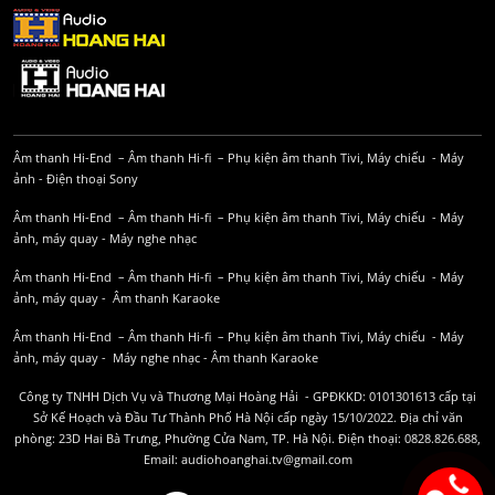
Âm thanh Hi-End
–
Âm thanh Hi-fi
–
Phụ kiện âm thanh
Tivi, Máy chiếu
-
Máy
ảnh
-
Điện thoại Sony
Âm thanh Hi-End
–
Âm thanh Hi-fi
–
Phụ kiện âm thanh
Tivi, Máy chiếu
-
Máy
ảnh, máy quay
-
Máy nghe nhạc
Âm thanh Hi-End
–
Âm thanh Hi-fi
–
Phụ kiện âm thanh
Tivi, Máy chiếu
-
Máy
ảnh, máy quay
-
Âm thanh Karaoke
Âm thanh Hi-End
–
Âm thanh Hi-fi
–
Phụ kiện âm thanh
Tivi, Máy chiếu
-
Máy
ảnh, máy quay
-
Máy nghe nhạc
-
Âm thanh Karaoke
Công ty TNHH Dịch Vụ và Thương Mại Hoàng Hải - GPĐKKD: 0101301613 cấp tại
Sở Kế Hoạch và Đầu Tư Thành Phố Hà Nội cấp ngày 15/10/2022. Địa chỉ văn
phòng: 23D Hai Bà Trưng, Phường Cửa Nam, TP. Hà Nội. Điện thoại: 0828.826.688,
Email: audiohoanghai.tv@gmail.com