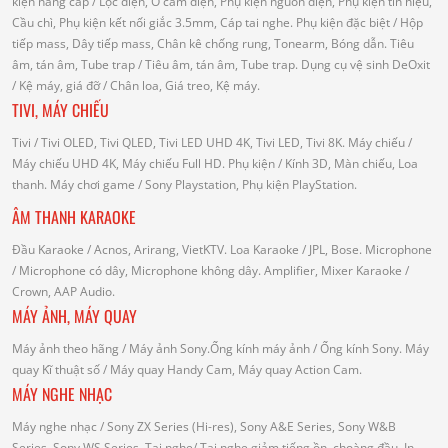
kiện nâng cấp
/ Lọc điện, Ổ cắm điện, Phụ kiện nguồn điện, Phụ kiện tín hiệu,
Cầu chì, Phụ kiện kết nối giắc 3.5mm, Cáp tai nghe.
Phụ kiện đặc biệt
/ Hộp
tiếp mass, Dây tiếp mass, Chân kê chống rung, Tonearm, Bóng dẫn.
Tiêu
âm, tán âm, Tube trap
/ Tiêu âm, tán âm, Tube trap.
Dụng cụ vệ sinh DeOxit
/
Kệ máy, giá đỡ
/ Chân loa, Giá treo, Kệ máy.
TIVI, MÁY CHIẾU
Tivi
/ Tivi OLED, Tivi QLED, Tivi LED UHD 4K, Tivi LED, Tivi 8K.
Máy chiếu
/
Máy chiếu UHD 4K, Máy chiếu Full HD.
Phụ kiện
/ Kính 3D, Màn chiếu, Loa
thanh.
Máy chơi game
/ Sony Playstation, Phụ kiện PlayStation.
ÂM THANH KARAOKE
Đầu Karaoke
/ Acnos, Arirang, VietKTV.
Loa Karaoke
/ JPL, Bose.
Microphone
/ Microphone có dây, Microphone không dây.
Amplifier, Mixer Karaoke
/
Crown, AAP Audio.
MÁY ẢNH, MÁY QUAY
Máy ảnh theo hãng
/ Máy ảnh Sony.Ống kính máy ảnh / Ống kính Sony.
Máy
quay Kĩ thuật số
/ Máy quay Handy Cam, Máy quay Action Cam.
MÁY NGHE NHẠC
Máy nghe nhạc
/ Sony ZX Series (Hi-res), Sony A&E Series, Sony W&B
Series, Sony WS Series.
Tai nghe
/ Tai nghe giảm tiếng ồn, choàng đầu, In-