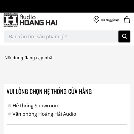
Giao nhanh miễn
Skip
phí
to
300k
content
Cửa hàng
gần bạn
Tìm
kiếm:
Nội dung đang cập nhật
VUI LÒNG CHỌN HỆ THỐNG CỬA HÀNG
Hệ thống Showroom
Văn phòng Hoàng Hải Audio