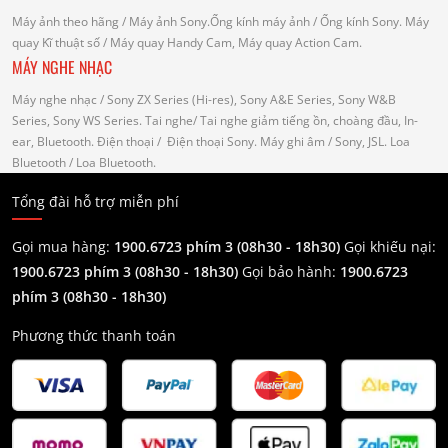
Máy ảnh theo hãng
/ Máy ảnh Sony.Ống kính máy ảnh / Ống kính Sony.
Máy
quay Kĩ thuật số
/ Máy quay Handy Cam, Máy quay Action Cam.
MÁY NGHE NHẠC
Máy nghe nhạc
/ Sony ZX Series (Hi-res), Sony A&E Series, Sony W&B
Series, Sony WS Series.
Tai nghe
/ Tai nghe giảm tiếng ồn, choàng đầu, In-
ear, Bluetooth.
Điện thoại
/ Điện thoại Sony.
Máy ghi âm
/ Sony, JSL.
Loa
Bluetooth
/ Loa Bluetooth.
Tổng đài hỗ trợ miễn phí
Gọi mua hàng:
1900.6723 phím 3 (08h30 - 18h30)
Gọi khiếu nại:
1900.6723 phím 3
(08h30 - 18h30)
Gọi bảo hành:
1900.6723
phím 3
(08h30 - 18h30)
Phương thức thanh toán