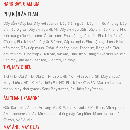
HÀNG BÀY, GIẢM GIÁ
PHỤ KIỆN ÂM THANH
Dây dẫn
/ Dây loa, Dây nối cầu loa, Dây điện nguồn, Dây tín hiệu Analog, Dây
tín hiệu Digital, Dây tín hiệu HDMI, Dây tín hiệu USB, Dây tín hiệu Phono.
Phụ
kiện nâng cấp
/ Lọc điện, Ổ cắm điện, Phụ kiện nguồn điện, Phụ kiện tín hiệu,
Cầu chì, Phụ kiện kết nối giắc 3.5mm, Cáp tai nghe.
Phụ kiện đặc biệt
/ Hộp
tiếp mass, Dây tiếp mass, Chân kê chống rung, Tonearm, Bóng dẫn.
Tiêu
âm, tán âm, Tube trap
/ Tiêu âm, tán âm, Tube trap.
Dụng cụ vệ sinh DeOxit
/
Kệ máy, giá đỡ
/ Chân loa, Giá treo, Kệ máy.
TIVI, MÁY CHIẾU
Tivi
/ Tivi OLED, Tivi QLED, Tivi LED UHD 4K, Tivi LED, Tivi 8K.
Máy chiếu
/
Máy chiếu UHD 4K, Máy chiếu Full HD.
Phụ kiện
/ Kính 3D, Màn chiếu, Loa
thanh.
Máy chơi game
/ Sony Playstation, Phụ kiện PlayStation.
ÂM THANH KARAOKE
Đầu Karaoke
/ Acnos, Arirang, VietKTV.
Loa Karaoke
/ JPL, Bose.
Microphone
/ Microphone có dây, Microphone không dây.
Amplifier, Mixer Karaoke
/
Crown, AAP Audio.
MÁY ẢNH, MÁY QUAY