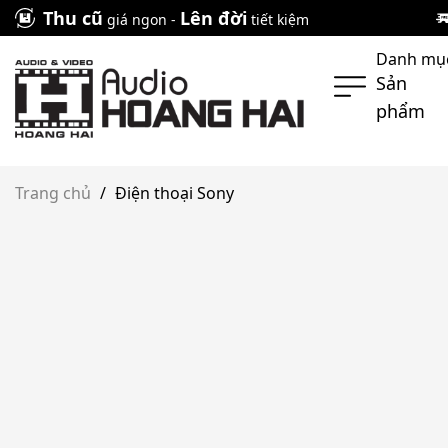
Skip
Thu cũ
Lên đời
giá ngon -
tiết kiệm
to
Danh mụ
content
Sản
phẩm
Trang chủ
/
Điện thoại Sony