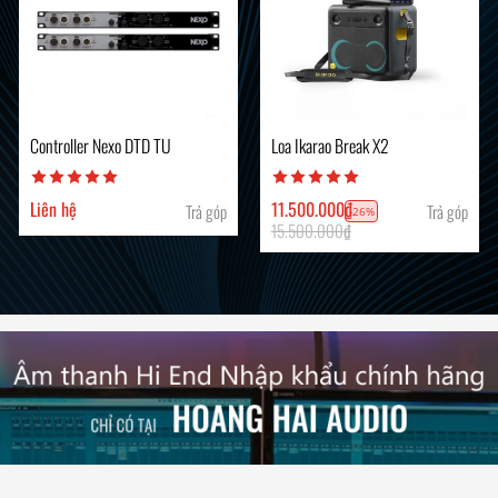
Controller Nexo DTD TU
Loa Ikarao Break X2
Liên hệ
11.500.000
₫
Trả góp
Trả góp
-26%
15.500.000
₫