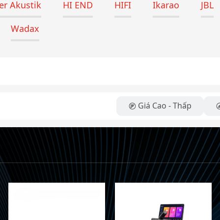
r Akustik
HI END
HIFI
Ikarao
JBL
Wadax
Giá Cao - Thấp