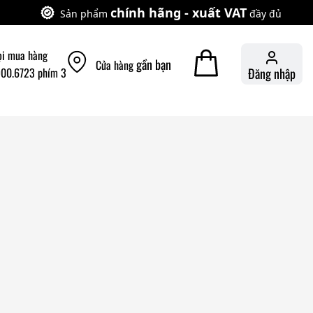
chính hãng - xuất VAT
Sản phẩm
đầy đủ
ọi mua hàng
gần bạn
Cửa hàng
900.6723 phím 3
Đăng nhập