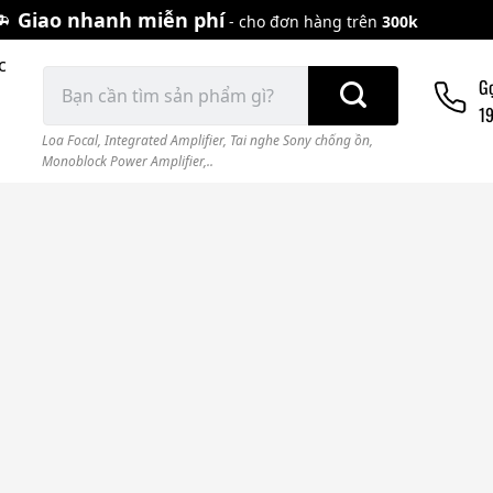
Giao nhanh miễn phí
- cho đơn hàng trên
300k
c
Tìm
G
kiếm:
1
Loa Focal
,
Integrated Amplifier
,
Tai nghe Sony chống ồn
,
Monoblock Power Amplifier,..