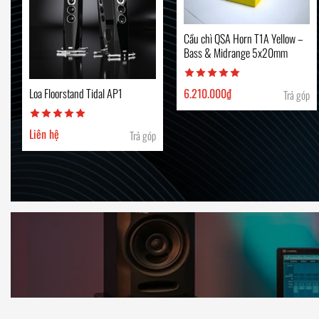
Cầu chì QSA Horn T1A Yellow –
Bass & Midrange 5x20mm
6.210.000
₫
Loa Floorstand Tidal AP1
Trả góp
Liên hệ
Trả góp