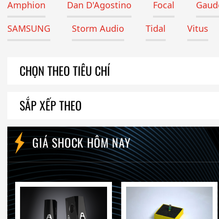
Amphion
Dan D'Agostino
Focal
Gaude
SAMSUNG
Storm Audio
Tidal
Vitus
CHỌN THEO TIÊU CHÍ
SẮP XẾP THEO
GIÁ SHOCK HÔM NAY