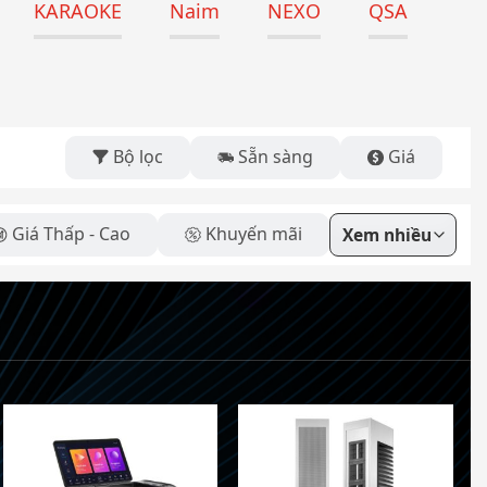
KARAOKE
Naim
NEXO
QSA
Bộ lọc
Sẵn sàng
Giá
Giá Thấp - Cao
Khuyến mãi