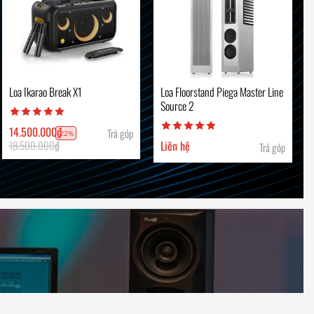
Loa Ikarao Break X1
Loa Floorstand Piega Master Line
Source 2
14.500.000
₫
Trả góp
-22%
18.500.000
₫
Liên hệ
Trả góp