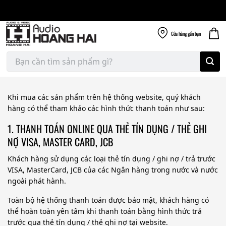
Giao nhanh miễn
Skip
phí
to
300k
content
Cửa hàng
gần bạn
Tìm
kiếm:
Khi mua các sản phẩm trên hệ thống website, quý khách
hàng có thể tham khảo các hình thức thanh toán như sau:
1. THANH TOÁN ONLINE QUA THẺ TÍN DỤNG / THẺ GHI
NỢ VISA, MASTER CARD, JCB
Khách hàng sử dụng các loại thẻ tín dụng / ghi nợ / trả trước
VISA, MasterCard, JCB của các Ngân hàng trong nước và nước
ngoài phát hành.
Toàn bộ hệ thống thanh toán được bảo mật, khách hàng có
thể hoàn toàn yên tâm khi thanh toán bằng hình thức trả
trước qua thẻ tín dụng / thẻ ghi nợ tại website.