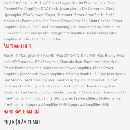
than.
Pre-Amplifier Hi-End
/ Phono Stages, Stereo Preamplifiers, Multi-
Channel Pre-Amplifier.
DAC,Clock,Upsampler,...
/ DA Converter, Clock,
Upsampler, Đầu Network Player, Streamer.
Power Amplifier Hi-End
/
Monoblock Power Amplifier, Stereo Power Amplifier, Multi-Channel Power
Amplifier.
Loa Hi-End
/ Loa Floorstanding, Loa Bookshelf, Loa Center, Loa
Subwoofer, Loa Loudspeaker.
Integrated Amplifier Hi-End
/ Intergrated
Amplifier
All - In - One
/ All - In - One
ÂM THANH HI-FI
Đầu Hi-fi
/ Đầu phát 4K UltraHD, Đầu CD-SACD, Đầu DVD, Đầu Bluray, Đầu
phát HD,Smartbox, Đầu Streamer, Mâm đĩa than.
Power Amplifier Hi-fi
/
Stereo Power Amplifier, Multi-channel Power Amplifier, Mono Power
Amplifier, Monoblock Power Amplifier.
Dàn âm thanh Hi-fi
/ Dàn Mini Stereo,
Dàn Stereo, Dàn Home Theater, Loa không dây.
AV Receivers Hi-fi
/ AV
Receivers Hi-fi
Tai nghe Audiophile
/
Loa Hi-fi
/ Loa Floorstanding, Loa
Bookshelf, Loa Center, Loa Subwoofer, Loa âm tường âm trần, Loa sân vườn.
Pre-Amplifier Hi-fi
/ Bộ giải mã DAC, Stereo Pre-Amplifiers, Multi-Channel
Pre-Amplifier
Integrated Amplifier Hi-fi
/ Integrated Amplifier Hi-fi.
HÀNG BÀY, GIẢM GIÁ
PHỤ KIỆN ÂM THANH