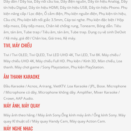
Dây dẫn
/ Dây loa, Dây nối cầu loa, Dây điện nguồn, Dây tín hiệu Analog, Dây
tín hiệu Digital, Dây tín hiệu HDMI, Dây tín hiệu USB, Dây tín hiệu Phono.
Phụ
kiện nâng cấp
/ Lọc điện, Ổ cắm điện, Phụ kiện nguồn điện, Phụ kiện tín hiệu,
Cầu chì, Phụ kiện kết nối giắc 3.5mm, Cáp tai nghe.
Phụ kiện đặc biệt
/ Hộp
tiếp mass, Dây tiếp mass, Chân kê chống rung, Tonearm, Bóng dẫn.
Tiêu
âm, tán âm, Tube trap
/ Tiêu âm, tán âm, Tube trap.
Dụng cụ vệ sinh DeOxit
/
Kệ máy, giá đỡ
/ Chân loa, Giá treo, Kệ máy.
TIVI, MÁY CHIẾU
Tivi
/ Tivi OLED, Tivi QLED, Tivi LED UHD 4K, Tivi LED, Tivi 8K.
Máy chiếu
/
Máy chiếu UHD 4K, Máy chiếu Full HD.
Phụ kiện
/ Kính 3D, Màn chiếu, Loa
thanh.
Máy chơi game
/ Sony Playstation, Phụ kiện PlayStation.
ÂM THANH KARAOKE
Đầu Karaoke
/ Acnos, Arirang, VietKTV.
Loa Karaoke
/ JPL, Bose.
Microphone
/ Microphone có dây, Microphone không dây.
Amplifier, Mixer Karaoke
/
Crown, AAP Audio.
MÁY ẢNH, MÁY QUAY
Máy ảnh theo hãng
/ Máy ảnh Sony.Ống kính máy ảnh / Ống kính Sony.
Máy
quay Kĩ thuật số
/ Máy quay Handy Cam, Máy quay Action Cam.
MÁY NGHE NHẠC