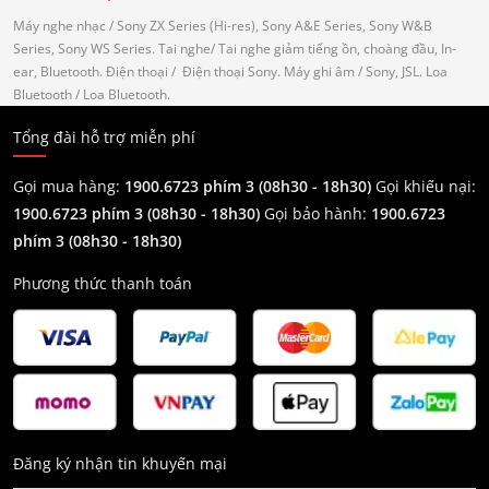
Máy nghe nhạc
/ Sony ZX Series (Hi-res), Sony A&E Series, Sony W&B
Series, Sony WS Series.
Tai nghe
/ Tai nghe giảm tiếng ồn, choàng đầu, In-
ear, Bluetooth.
Điện thoại
/ Điện thoại Sony.
Máy ghi âm
/ Sony, JSL.
Loa
Bluetooth
/ Loa Bluetooth.
Tổng đài hỗ trợ miễn phí
Gọi mua hàng:
1900.6723 phím 3 (08h30 - 18h30)
Gọi khiếu nại:
1900.6723 phím 3
(08h30 - 18h30)
Gọi bảo hành:
1900.6723
phím 3
(08h30 - 18h30)
Phương thức thanh toán
Đăng ký nhận tin khuyến mại