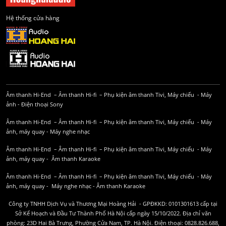
Hệ thống cửa hàng
Âm thanh Hi-End
–
Âm thanh Hi-fi
–
Phụ kiện âm thanh
Tivi, Máy chiếu
-
Máy
ảnh
-
Điện thoại Sony
Âm thanh Hi-End
–
Âm thanh Hi-fi
–
Phụ kiện âm thanh
Tivi, Máy chiếu
-
Máy
ảnh, máy quay
-
Máy nghe nhạc
Âm thanh Hi-End
–
Âm thanh Hi-fi
–
Phụ kiện âm thanh
Tivi, Máy chiếu
-
Máy
ảnh, máy quay
-
Âm thanh Karaoke
Âm thanh Hi-End
–
Âm thanh Hi-fi
–
Phụ kiện âm thanh
Tivi, Máy chiếu
-
Máy
ảnh, máy quay
-
Máy nghe nhạc
-
Âm thanh Karaoke
Công ty TNHH Dịch Vụ và Thương Mại Hoàng Hải - GPĐKKD: 0101301613 cấp tại
Sở Kế Hoạch và Đầu Tư Thành Phố Hà Nội cấp ngày 15/10/2022. Địa chỉ văn
phòng: 23D Hai Bà Trưng, Phường Cửa Nam, TP. Hà Nội. Điện thoại: 0828.826.688,