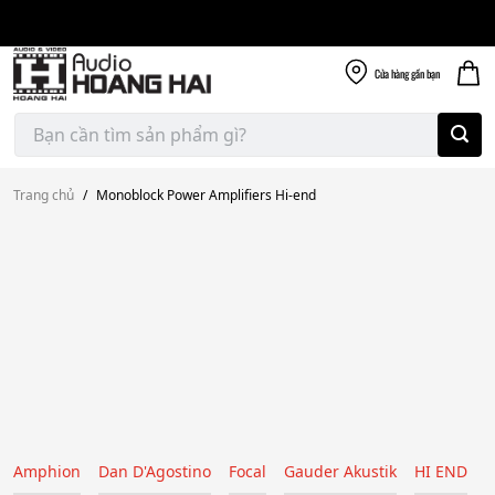
Giao nhanh miễn
Skip
phí
to
300k
content
Cửa hàng
gần bạn
Tìm
kiếm:
Trang chủ
/
Monoblock Power Amplifiers Hi-end
Amphion
Dan D'Agostino
Focal
Gauder Akustik
HI END
H