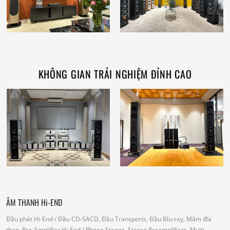
KHÔNG GIAN TRẢI NGHIỆM ĐỈNH CAO
ÂM THANH Hi-END
Đầu phát Hi-End
/ Đầu CD-SACD, Đầu Transports, Đầu Blu-ray, Mâm đĩa
than.
Pre-Amplifier Hi-End
/ Phono Stages, Stereo Preamplifiers, Multi-