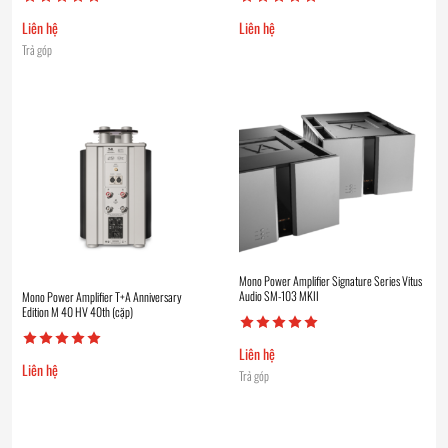
Liên hệ
Liên hệ
Trả góp
Mono Power Amplifier Signature Series Vitus
Audio SM-103 MKII
Mono Power­ Amplifier T+A Anniversary
Edition M 40 HV 40th (cặp)
Liên hệ
Liên hệ
Trả góp