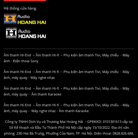
Hệ thống cửa hàng
Âm thanh Hi-End
–
Âm thanh Hi-fi
–
Phụ kiện âm thanh
Tivi, Máy chiếu
-
Máy
ảnh
-
Điện thoại Sony
Âm thanh Hi-End
–
Âm thanh Hi-fi
–
Phụ kiện âm thanh
Tivi, Máy chiếu
-
Máy
ảnh, máy quay
-
Máy nghe nhạc
Âm thanh Hi-End
–
Âm thanh Hi-fi
–
Phụ kiện âm thanh
Tivi, Máy chiếu
-
Máy
ảnh, máy quay
-
Âm thanh Karaoke
Âm thanh Hi-End
–
Âm thanh Hi-fi
–
Phụ kiện âm thanh
Tivi, Máy chiếu
-
Máy
ảnh, máy quay
-
Máy nghe nhạc
-
Âm thanh Karaoke
Công ty TNHH Dịch Vụ và Thương Mại Hoàng Hải - GPĐKKD: 0101301613 cấp tại
Sở Kế Hoạch và Đầu Tư Thành Phố Hà Nội cấp ngày 15/10/2022. Địa chỉ văn
phòng: 23D Hai Bà Trưng, Phường Cửa Nam, TP. Hà Nội. Điện thoại: 0828.826.688,