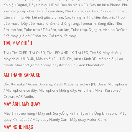
tín hiệu Digital, Dây tín hiệu HDMI, Dây tín hiệu USB, Dây tín hiệu Phono.
Phụ
kiện nâng cấp
/ Lọc điện, Ổ cắm điện, Phụ kiện nguồn điện, Phụ kiện tín hiệu,
Cầu chì, Phụ kiện kết nối giắc 3.5mm, Cáp tai nghe.
Phụ kiện đặc biệt
/ Hộp
tiếp mass, Dây tiếp mass, Chân kê chống rung, Tonearm, Bóng dẫn.
Tiêu
âm, tán âm, Tube trap
/ Tiêu âm, tán âm, Tube trap.
Dụng cụ vệ sinh DeOxit
/
Kệ máy, giá đỡ
/ Chân loa, Giá treo, Kệ máy.
TIVI, MÁY CHIẾU
Tivi
/ Tivi OLED, Tivi QLED, Tivi LED UHD 4K, Tivi LED, Tivi 8K.
Máy chiếu
/
Máy chiếu UHD 4K, Máy chiếu Full HD.
Phụ kiện
/ Kính 3D, Màn chiếu, Loa
thanh.
Máy chơi game
/ Sony Playstation, Phụ kiện PlayStation.
ÂM THANH KARAOKE
Đầu Karaoke
/ Acnos, Arirang, VietKTV.
Loa Karaoke
/ JPL, Bose.
Microphone
/ Microphone có dây, Microphone không dây.
Amplifier, Mixer Karaoke
/
Crown, AAP Audio.
MÁY ẢNH, MÁY QUAY
Máy ảnh theo hãng
/ Máy ảnh Sony.Ống kính máy ảnh / Ống kính Sony.
Máy
quay Kĩ thuật số
/ Máy quay Handy Cam, Máy quay Action Cam.
MÁY NGHE NHẠC