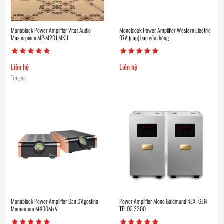
Monoblock Power Amplifier Vitus Audio
Monoblock Power Amplifier Western Electric
Masterpiece MP-M201 MKII
97A (cặp) bao gồm bóng
Liên hệ
Liên hệ
Trả góp
Monoblock Power Amplifier Dan D’Agostino
Power Amplifier Mono Goldmund NEXTGEN
Momentum M400MxV
TELOS 3300