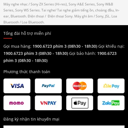
Máy nghe nhạc
/ Sony ZX Series (Hi-res), Sony A&E Series, Sony W&B
Series, Sony WS Series.
Tai nghe
/ Tai nghe giảm tiếng ồn, choàng đầu, In-
ear, Bluetooth.
Điện thoại
/ Điện thoại Sony.
Máy ghi âm
/ Sony, JSL.
Loa
Bluetooth
/ Loa Bluetooth.
Tổng đài hỗ trợ miễn phí
Gọi mua hàng:
1900.6723 phím 3 (08h30 - 18h30)
Gọi khiếu nại:
1900.6723 phím 3
(08h30 - 18h30)
Gọi bảo hành:
1900.6723
phím 3
(08h30 - 18h30)
Phương thức thanh toán
Đăng ký nhận tin khuyến mại