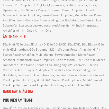
Channel Pre-Amplifier.
DAC,Clock,Upsampler,...
/ DA Converter, Clock,
Upsampler, Đầu Network Player, Streamer.
Power Amplifier Hi-End
/
Monoblock Power Amplifier, Stereo Power Amplifier, Multi-Channel Power
Amplifier.
Loa Hi-End
/ Loa Floorstanding, Loa Bookshelf, Loa Center, Loa
Subwoofer, Loa Loudspeaker.
Integrated Amplifier Hi-End
/ Intergrated
Amplifier
All - In - One
/ All - In - One
ÂM THANH HI-FI
Đầu Hi-fi
/ Đầu phát 4K UltraHD, Đầu CD-SACD, Đầu DVD, Đầu Bluray, Đầu
phát HD,Smartbox, Đầu Streamer, Mâm đĩa than.
Power Amplifier Hi-fi
/
Stereo Power Amplifier, Multi-channel Power Amplifier, Mono Power
Amplifier, Monoblock Power Amplifier.
Dàn âm thanh Hi-fi
/ Dàn Mini Stereo,
Dàn Stereo, Dàn Home Theater, Loa không dây.
AV Receivers Hi-fi
/ AV
Receivers Hi-fi
Tai nghe Audiophile
/
Loa Hi-fi
/ Loa Floorstanding, Loa
Bookshelf, Loa Center, Loa Subwoofer, Loa âm tường âm trần, Loa sân vườn.
Pre-Amplifier Hi-fi
/ Bộ giải mã DAC, Stereo Pre-Amplifiers, Multi-Channel
Pre-Amplifier
Integrated Amplifier Hi-fi
/ Integrated Amplifier Hi-fi.
HÀNG BÀY, GIẢM GIÁ
PHỤ KIỆN ÂM THANH
Dây dẫn
/ Dây loa, Dây nối cầu loa, Dây điện nguồn, Dây tín hiệu Analog, Dây