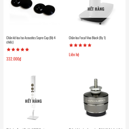
HẾT HÀNG
Chân kê loa Iso Acoustics Sopre Cap (Bộ 4
Chân loa Focal Viva Black (By 1)
chiếc)
Liên hệ
332.000
₫
HẾT HÀNG