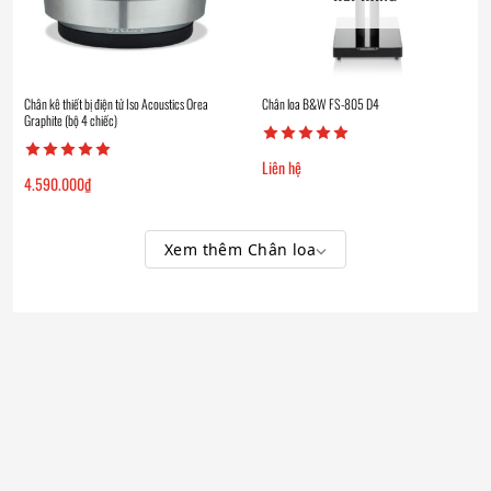
Chân kê thiết bị điện tử Iso Acoustics Orea
Chân loa B&W FS-805 D4
Graphite (bộ 4 chiếc)
Liên hệ
4.590.000
₫
Xem thêm Chân loa