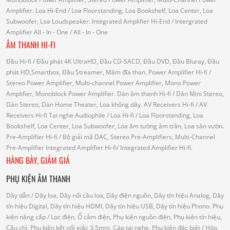
Amplifier.
Loa Hi-End
/ Loa Floorstanding, Loa Bookshelf, Loa Center, Loa
Subwoofer, Loa Loudspeaker.
Integrated Amplifier Hi-End
/ Intergrated
Amplifier
All - In - One
/ All - In - One
ÂM THANH HI-FI
Đầu Hi-fi
/ Đầu phát 4K UltraHD, Đầu CD-SACD, Đầu DVD, Đầu Bluray, Đầu
phát HD,Smartbox, Đầu Streamer, Mâm đĩa than.
Power Amplifier Hi-fi
/
Stereo Power Amplifier, Multi-channel Power Amplifier, Mono Power
Amplifier, Monoblock Power Amplifier.
Dàn âm thanh Hi-fi
/ Dàn Mini Stereo,
Dàn Stereo, Dàn Home Theater, Loa không dây.
AV Receivers Hi-fi
/ AV
Receivers Hi-fi
Tai nghe Audiophile
/
Loa Hi-fi
/ Loa Floorstanding, Loa
Bookshelf, Loa Center, Loa Subwoofer, Loa âm tường âm trần, Loa sân vườn.
Pre-Amplifier Hi-fi
/ Bộ giải mã DAC, Stereo Pre-Amplifiers, Multi-Channel
Pre-Amplifier
Integrated Amplifier Hi-fi
/ Integrated Amplifier Hi-fi.
HÀNG BÀY, GIẢM GIÁ
PHỤ KIỆN ÂM THANH
Dây dẫn
/ Dây loa, Dây nối cầu loa, Dây điện nguồn, Dây tín hiệu Analog, Dây
tín hiệu Digital, Dây tín hiệu HDMI, Dây tín hiệu USB, Dây tín hiệu Phono.
Phụ
kiện nâng cấp
/ Lọc điện, Ổ cắm điện, Phụ kiện nguồn điện, Phụ kiện tín hiệu,
Cầu chì, Phụ kiện kết nối giắc 3.5mm, Cáp tai nghe.
Phụ kiện đặc biệt
/ Hộp