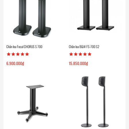
Chân loa Focal CHORUS S 700
Chân loa B&W FS-700 S2
6.900.000
₫
15.850.000
₫