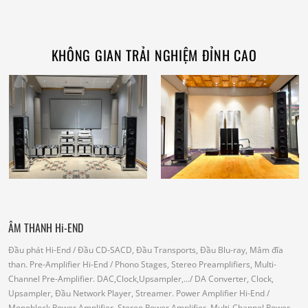
KHÔNG GIAN TRẢI NGHIỆM ĐỈNH CAO
ÂM THANH Hi-END
Đầu phát Hi-End
/ Đầu CD-SACD, Đầu Transports, Đầu Blu-ray, Mâm đĩa
than.
Pre-Amplifier Hi-End
/ Phono Stages, Stereo Preamplifiers, Multi-
Channel Pre-Amplifier.
DAC,Clock,Upsampler,...
/ DA Converter, Clock,
Upsampler, Đầu Network Player, Streamer.
Power Amplifier Hi-End
/
Monoblock Power Amplifier, Stereo Power Amplifier, Multi-Channel Power