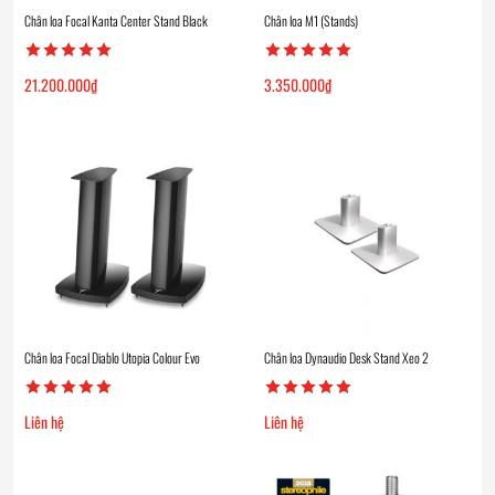
Chân loa Focal Kanta Center Stand Black
Chân loa M1 (Stands)
21.200.000
₫
3.350.000
₫
Chân loa Focal Diablo Utopia Colour Evo
Chân loa Dynaudio Desk Stand Xeo 2
Liên hệ
Liên hệ