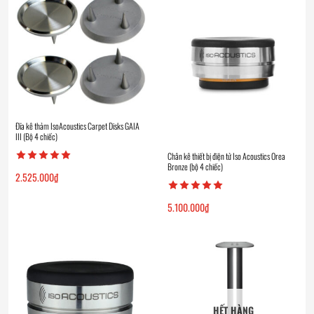
Đĩa kê thảm IsoAcoustics Carpet Disks GAIA
III (Bộ 4 chiếc)
Chân kê thiết bị điện tử Iso Acoustics Orea
Bronze (bộ 4 chiếc)
2.525.000
₫
5.100.000
₫
HẾT HÀNG