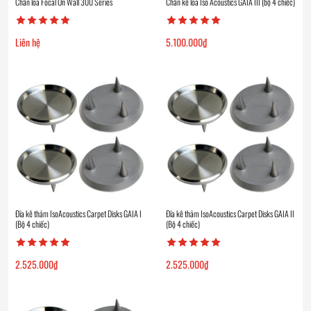
Chân loa Focal On Wall 300 Series
Chân kê loa Iso Acoustics GAIA III (bộ 4 chiếc)
Liên hệ
5.100.000
₫
Đĩa kê thảm IsoAcoustics Carpet Disks GAIA I
Đĩa kê thảm IsoAcoustics Carpet Disks GAIA II
(Bộ 4 chiếc)
(Bộ 4 chiếc)
2.525.000
₫
2.525.000
₫