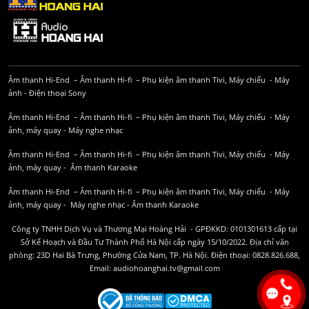
Âm thanh Hi-End
–
Âm thanh Hi-fi
–
Phụ kiện âm thanh
Tivi, Máy chiếu
-
Máy
ảnh
-
Điện thoại Sony
Âm thanh Hi-End
–
Âm thanh Hi-fi
–
Phụ kiện âm thanh
Tivi, Máy chiếu
-
Máy
ảnh, máy quay
-
Máy nghe nhạc
Âm thanh Hi-End
–
Âm thanh Hi-fi
–
Phụ kiện âm thanh
Tivi, Máy chiếu
-
Máy
ảnh, máy quay
-
Âm thanh Karaoke
Âm thanh Hi-End
–
Âm thanh Hi-fi
–
Phụ kiện âm thanh
Tivi, Máy chiếu
-
Máy
ảnh, máy quay
-
Máy nghe nhạc
-
Âm thanh Karaoke
Công ty TNHH Dịch Vụ và Thương Mại Hoàng Hải - GPĐKKD: 0101301613 cấp tại
Sở Kế Hoạch và Đầu Tư Thành Phố Hà Nội cấp ngày 15/10/2022. Địa chỉ văn
phòng: 23D Hai Bà Trưng, Phường Cửa Nam, TP. Hà Nội. Điện thoại: 0828.826.688,
Email: audiohoanghai.tv@gmail.com