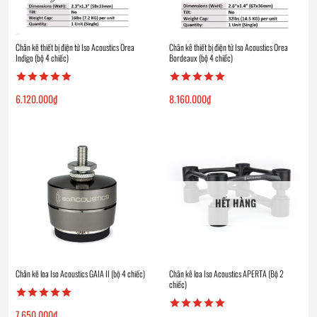
Chân kê thiết bị điện tử Iso Acoustics Orea
Chân kê thiết bị điện tử Iso Acoustics Orea
Indigo (bộ 4 chiếc)
Bordeaux (bộ 4 chiếc)
6.120.000
₫
8.160.000
₫
HẾT HÀNG
Chân kê loa Iso Acoustics GAIA II (bộ 4 chiếc)
Chân kê loa Iso Acoustics APERTA (Bộ 2
chiếc)
7.650.000
₫