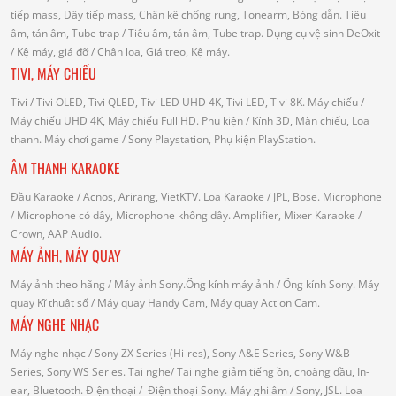
tiếp mass, Dây tiếp mass, Chân kê chống rung, Tonearm, Bóng dẫn.
Tiêu
âm, tán âm, Tube trap
/ Tiêu âm, tán âm, Tube trap.
Dụng cụ vệ sinh DeOxit
/
Kệ máy, giá đỡ
/ Chân loa, Giá treo, Kệ máy.
TIVI, MÁY CHIẾU
Tivi
/ Tivi OLED, Tivi QLED, Tivi LED UHD 4K, Tivi LED, Tivi 8K.
Máy chiếu
/
Máy chiếu UHD 4K, Máy chiếu Full HD.
Phụ kiện
/ Kính 3D, Màn chiếu, Loa
thanh.
Máy chơi game
/ Sony Playstation, Phụ kiện PlayStation.
ÂM THANH KARAOKE
Đầu Karaoke
/ Acnos, Arirang, VietKTV.
Loa Karaoke
/ JPL, Bose.
Microphone
/ Microphone có dây, Microphone không dây.
Amplifier, Mixer Karaoke
/
Crown, AAP Audio.
MÁY ẢNH, MÁY QUAY
Máy ảnh theo hãng
/ Máy ảnh Sony.Ống kính máy ảnh / Ống kính Sony.
Máy
quay Kĩ thuật số
/ Máy quay Handy Cam, Máy quay Action Cam.
MÁY NGHE NHẠC
Máy nghe nhạc
/ Sony ZX Series (Hi-res), Sony A&E Series, Sony W&B
Series, Sony WS Series.
Tai nghe
/ Tai nghe giảm tiếng ồn, choàng đầu, In-
ear, Bluetooth.
Điện thoại
/ Điện thoại Sony.
Máy ghi âm
/ Sony, JSL.
Loa