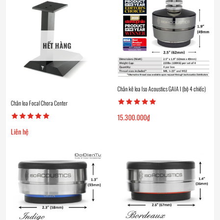
HẾT HÀNG
Chân kê loa Iso Acoustics GAIA I (bộ 4 chiếc)
Chân loa Focal Chora Center
15.300.000
₫
Liên hệ