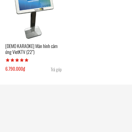
[DEMO KARAOKE] Màn hình cảm
ứng VietKTV (22”)
6.790.000
₫
Trả góp