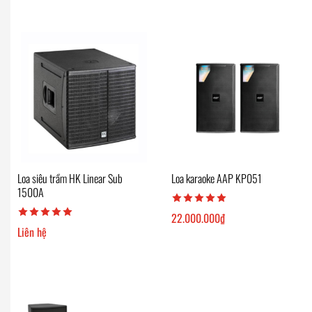
Loa siêu trầm HK Linear Sub
Loa karaoke AAP KP051
1500A
22.000.000
₫
Liên hệ