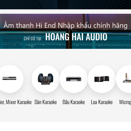
ier, Mixer Karaoke
Dàn Karaoke
Đầu Karaoke
Loa Karaoke
Micro