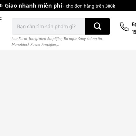
Giao nhanh miễn phí
- cho đơn hàng trên
300k
c
Tìm
G
kiếm:
1
Loa Focal
,
Integrated Amplifier
,
Tai nghe Sony chống ồn
,
Monoblock Power Amplifier,..