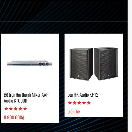
Bộ trộn âm thanh Mixer AAP
Loa HK Audio KP12
Audio K1000II
Liên hệ
8.900.000
₫