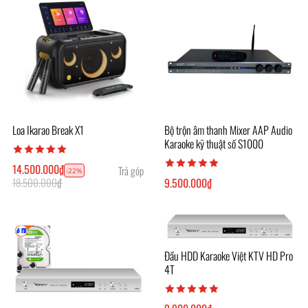
Loa Ikarao Break X1
Bộ trộn âm thanh Mixer AAP Audio
Karaoke kỹ thuật số S1000
14.500.000
₫
Trả góp
-22%
18.500.000
₫
9.500.000
₫
Đầu HDD Karaoke Việt KTV HD Pro
4T