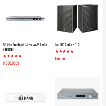
Bộ trộn âm thanh Mixer AAP Audio
Loa HK Audio KP12
K1000II
Liên hệ
8.900.000
₫
HẾT HÀNG