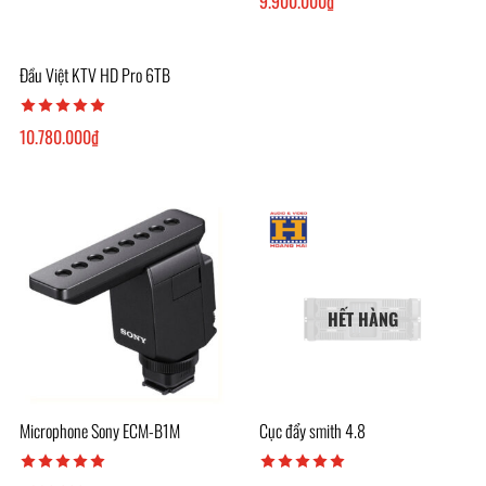
9.900.000
₫
Đầu Việt KTV HD Pro 6TB
10.780.000
₫
HẾT HÀNG
Microphone Sony ECM-B1M
Cục đẩy smith 4.8