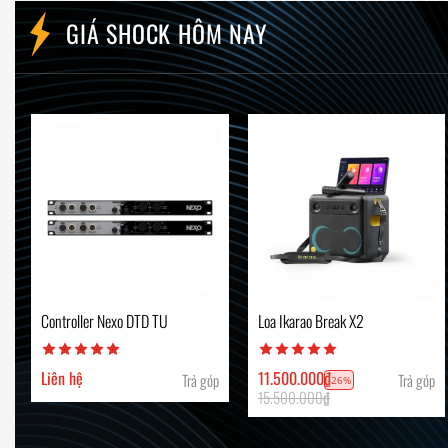
GIÁ SHOCK HÔM NAY
Controller Nexo DTD TU
Loa Ikarao Break X2
Liên hệ
11.500.000
₫
Trả góp
Trả góp
-26%
15.500.000
₫