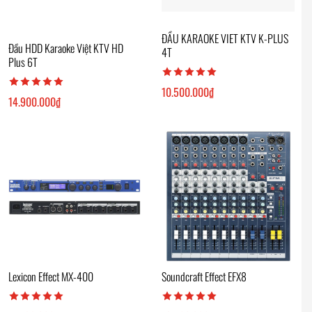
ĐẦU KARAOKE VIET KTV K-PLUS
Đầu HDD Karaoke Việt KTV HD
4T
Plus 6T
10.500.000
₫
14.900.000
₫
Lexicon Effect MX-400
Soundcraft Effect EFX8