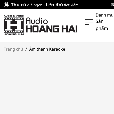
Skip
Thu cũ
Lên đời
giá ngon -
tiết kiệm
to
Danh mụ
content
Sản
phẩm
Trang chủ
/
Âm thanh Karaoke