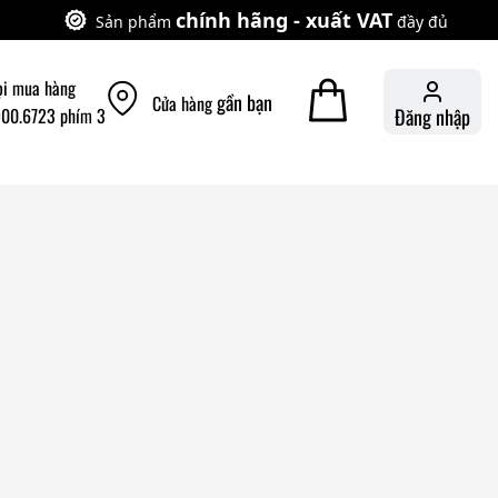
chính hãng - xuất VAT
Sản phẩm
đầy đủ
ọi mua hàng
gần bạn
Cửa hàng
900.6723 phím 3
Đăng nhập