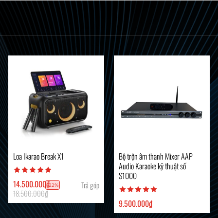
Loa Ikarao Break X1
Bộ trộn âm thanh Mixer AAP
Audio Karaoke kỹ thuật số
S1000
14.500.000
₫
Trả góp
-22%
18.500.000
₫
9.500.000
₫