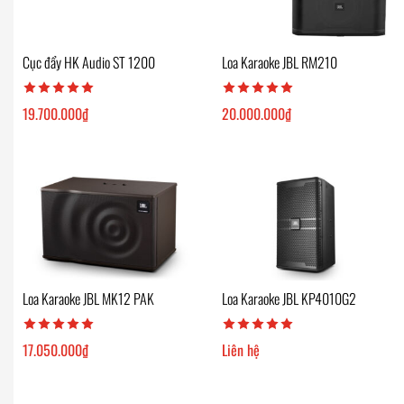
Cục đẩy HK Audio ST 1200
Loa Karaoke JBL RM210
19.700.000
₫
20.000.000
₫
Loa Karaoke JBL MK12 PAK
Loa Karaoke JBL KP4010G2
17.050.000
₫
Liên hệ