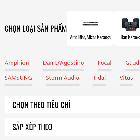
CHỌN LOẠI SẢN PHẨM
Amplifier, Mixer Karaoke
Dàn Karaok
Amphion
Dan D'Agostino
Focal
Gaude
SAMSUNG
Storm Audio
Tidal
Vitus
CHỌN THEO TIÊU CHÍ
SẮP XẾP THEO