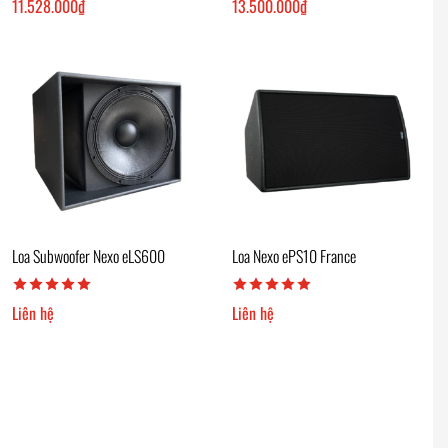
11.528.000
₫
13.500.000
₫
Loa Subwoofer Nexo eLS600
Loa Nexo ePS10 France
Liên hệ
Liên hệ