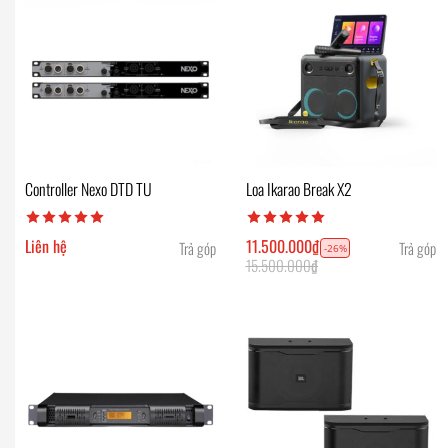
Controller Nexo DTD TU
Loa Ikarao Break X2
Liên hệ
11.500.000
₫
Trả góp
Trả góp
-26%
15.500.000
₫