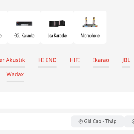
e
Đầu Karaoke
Loa Karaoke
Microphone
r Akustik
HI END
HIFI
Ikarao
JBL
Wadax
Giá Cao - Thấp