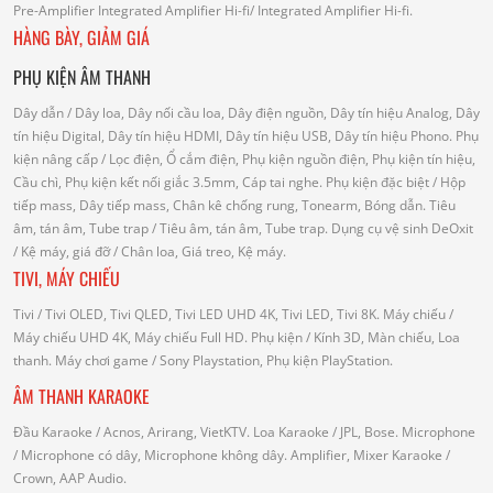
Pre-Amplifier
Integrated Amplifier Hi-fi
/ Integrated Amplifier Hi-fi.
HÀNG BÀY, GIẢM GIÁ
PHỤ KIỆN ÂM THANH
Dây dẫn
/ Dây loa, Dây nối cầu loa, Dây điện nguồn, Dây tín hiệu Analog, Dây
tín hiệu Digital, Dây tín hiệu HDMI, Dây tín hiệu USB, Dây tín hiệu Phono.
Phụ
kiện nâng cấp
/ Lọc điện, Ổ cắm điện, Phụ kiện nguồn điện, Phụ kiện tín hiệu,
Cầu chì, Phụ kiện kết nối giắc 3.5mm, Cáp tai nghe.
Phụ kiện đặc biệt
/ Hộp
tiếp mass, Dây tiếp mass, Chân kê chống rung, Tonearm, Bóng dẫn.
Tiêu
âm, tán âm, Tube trap
/ Tiêu âm, tán âm, Tube trap.
Dụng cụ vệ sinh DeOxit
/
Kệ máy, giá đỡ
/ Chân loa, Giá treo, Kệ máy.
TIVI, MÁY CHIẾU
Tivi
/ Tivi OLED, Tivi QLED, Tivi LED UHD 4K, Tivi LED, Tivi 8K.
Máy chiếu
/
Máy chiếu UHD 4K, Máy chiếu Full HD.
Phụ kiện
/ Kính 3D, Màn chiếu, Loa
thanh.
Máy chơi game
/ Sony Playstation, Phụ kiện PlayStation.
ÂM THANH KARAOKE
Đầu Karaoke
/ Acnos, Arirang, VietKTV.
Loa Karaoke
/ JPL, Bose.
Microphone
/ Microphone có dây, Microphone không dây.
Amplifier, Mixer Karaoke
/
Crown, AAP Audio.