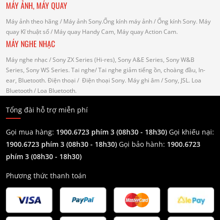
MÁY ẢNH, MÁY QUAY
Máy ảnh theo hãng
/ Máy ảnh Sony.Ống kính máy ảnh / Ống kính Sony.
Máy
quay Kĩ thuật số
/ Máy quay Handy Cam, Máy quay Action Cam.
MÁY NGHE NHẠC
Máy nghe nhạc
/ Sony ZX Series (Hi-res), Sony A&E Series, Sony W&B
Series, Sony WS Series.
Tai nghe
/ Tai nghe giảm tiếng ồn, choàng đầu, In-
ear, Bluetooth.
Điện thoại
/ Điện thoại Sony.
Máy ghi âm
/ Sony, JSL.
Loa
Bluetooth
/ Loa Bluetooth.
Tổng đài hỗ trợ miễn phí
Gọi mua hàng:
1900.6723 phím 3 (08h30 - 18h30)
Gọi khiếu nại:
1900.6723 phím 3
(08h30 - 18h30)
Gọi bảo hành:
1900.6723
phím 3
(08h30 - 18h30)
Phương thức thanh toán