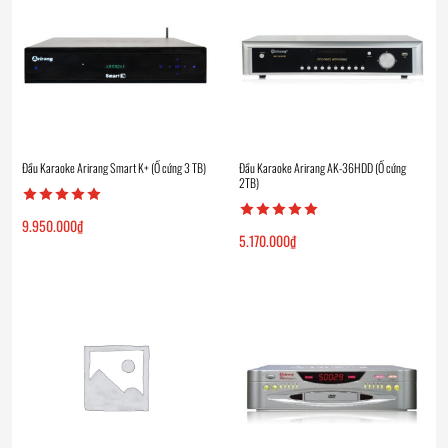
Đầu Karaoke Arirang Smart K+ (Ổ cứng 3 TB)
Đầu Karaoke Arirang AK-36HDD (Ổ cứng
2TB)
9.950.000
₫
5.170.000
₫