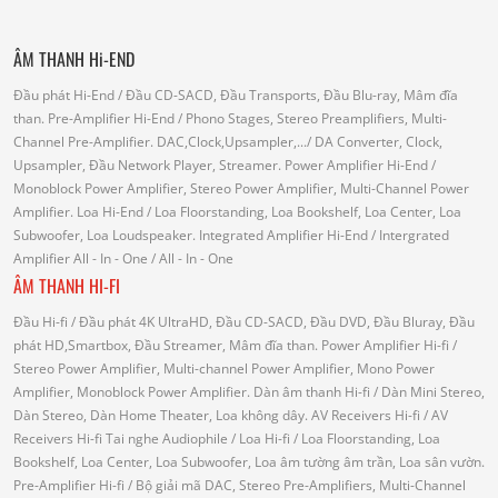
ÂM THANH Hi-END
Đầu phát Hi-End
/ Đầu CD-SACD, Đầu Transports, Đầu Blu-ray, Mâm đĩa
than.
Pre-Amplifier Hi-End
/ Phono Stages, Stereo Preamplifiers, Multi-
Channel Pre-Amplifier.
DAC,Clock,Upsampler,...
/ DA Converter, Clock,
Upsampler, Đầu Network Player, Streamer.
Power Amplifier Hi-End
/
Monoblock Power Amplifier, Stereo Power Amplifier, Multi-Channel Power
Amplifier.
Loa Hi-End
/ Loa Floorstanding, Loa Bookshelf, Loa Center, Loa
Subwoofer, Loa Loudspeaker.
Integrated Amplifier Hi-End
/ Intergrated
Amplifier
All - In - One
/ All - In - One
ÂM THANH HI-FI
Đầu Hi-fi
/ Đầu phát 4K UltraHD, Đầu CD-SACD, Đầu DVD, Đầu Bluray, Đầu
phát HD,Smartbox, Đầu Streamer, Mâm đĩa than.
Power Amplifier Hi-fi
/
Stereo Power Amplifier, Multi-channel Power Amplifier, Mono Power
Amplifier, Monoblock Power Amplifier.
Dàn âm thanh Hi-fi
/ Dàn Mini Stereo,
Dàn Stereo, Dàn Home Theater, Loa không dây.
AV Receivers Hi-fi
/ AV
Receivers Hi-fi
Tai nghe Audiophile
/
Loa Hi-fi
/ Loa Floorstanding, Loa
Bookshelf, Loa Center, Loa Subwoofer, Loa âm tường âm trần, Loa sân vườn.
Pre-Amplifier Hi-fi
/ Bộ giải mã DAC, Stereo Pre-Amplifiers, Multi-Channel