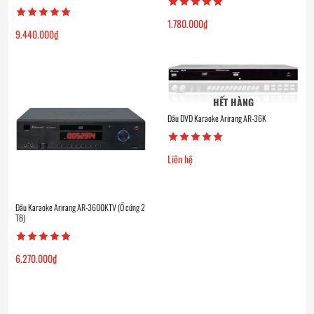
1.780.000
₫
9.440.000
₫
HẾT HÀNG
Đầu DVD Karaoke Arirang AR-36K
Liên hệ
Đầu Karaoke Arirang AR-3600KTV (Ổ cứng 2
TB)
6.270.000
₫