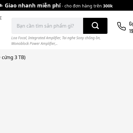
Giao nhanh miễn phí
- cho đơn hàng trên
300k
c
Tìm
G
kiếm:
1
Loa Focal
,
Integrated Amplifier
,
Tai nghe Sony chống ồn
,
Monoblock Power Amplifier,..
 cứng 3 TB)