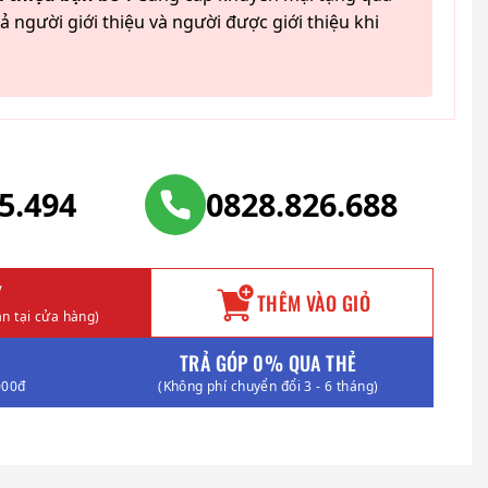
ả người giới thiệu và người được giới thiệu khi
25.494
0828.826.688
Y
THÊM VÀO GIỎ
n tại cửa hàng)
TRẢ GÓP 0% QUA THẺ
000đ
(Không phí chuyển đổi 3 - 6 tháng)