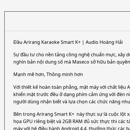
Đầu Arirang Karaoke Smart K+ | Audio Hoàng Hải
Sự đầu tư cho nền tảng công nghệ chuẩn mực, xây dự
nghìn bản nội dung số mà Maseco sở hữu bản quyền đ
Mạnh mẽ hơn, Thông minh hơn
Với thiết kế hoàn toàn phẳng, mặt máy với chất liệu
khiển mặt trước đều ở dạng phím cảm ứng với đèn nề
người dùng nhận biết và lựa chọn các chức năng nh
Bên trong Arirang Smart K+ này thực sự là cuộc lột x
họa GPU riêng biệt và 2GB RAM đủ sức thực thi các t
máy với hệ điều hành Android 4.4, thưởng thức các 