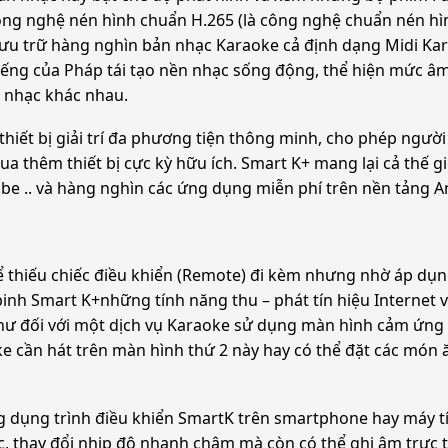
công nghệ nén hình chuẩn H.265 (là công nghệ chuẩn nén 
lưu trữ hàng nghìn bản nhạc Karaoke cả định dạng Midi Ka
iếng của Pháp tái tạo nền nhạc sống động, thể hiện mức âm
 nhạc khác nhau.
hiết bị giải trí đa phương tiện thông minh, cho phép ngườ
ua thêm thiết bị cực kỳ hữu ích. Smart K+ mang lại cả thế 
ube .. và hàng nghìn các ứng dụng miễn phí trên nền tảng A
 thiếu chiếc điều khiển (Remote) đi kèm nhưng nhờ áp dụng
 binh Smart K+những tính năng thu – phát tín hiệu Internet
hư đối với một dịch vụ Karaoke sử dụng màn hình cảm ứng 
oke cần hát trên màn hình thứ 2 này hay có thể đặt các món
 ứng dụng trình điều khiển SmartK trên smartphone hay máy 
, thay đổi nhịp độ nhanh chậm mà còn có thể ghi âm trực t