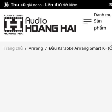
Skip
Thu cũ
Lên đời
giá ngon -
tiết kiệm
to
Danh mụ
content
Sản
phẩm
Trang chủ
/
Arirang
/
Đầu Karaoke Arirang Smart K+ (Ổ