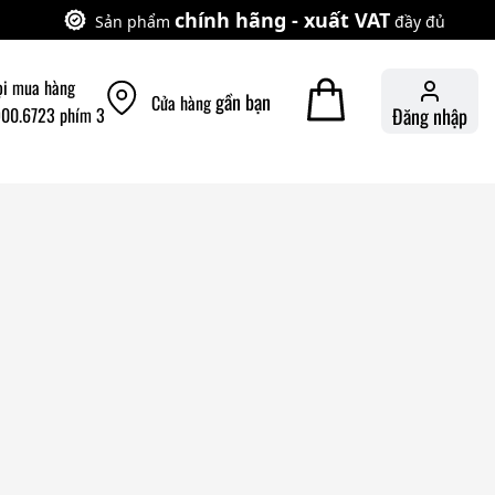
chính hãng - xuất VAT
Sản phẩm
đầy đủ
ọi mua hàng
gần bạn
Cửa hàng
900.6723 phím 3
Đăng nhập