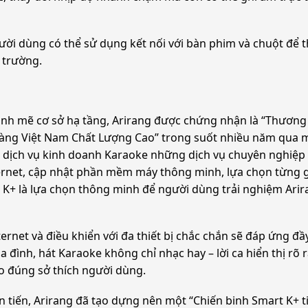
gười dùng có thể sử dụng kết nối với bàn phim và chuột để 
 trường.
ạnh mẽ cơ sở hạ tầng, Arirang được chứng nhận là “Thương 
Hàng Việt Nam Chất Lượng Cao” trong suốt nhiều năm qua m
, dịch vụ kinh doanh Karaoke những dịch vụ chuyên nghiệp n
rnet, cập nhật phần mềm máy thông minh, lựa chọn từng gói
 K+ là lựa chọn thông minh để người dùng trải nghiệm Arir
ternet và điều khiển với đa thiết bị chắc chắn sẽ đáp ứng 
a đình, hát Karaoke không chỉ nhạc hay – lời ca hiển thị rõ
o đúng sở thích người dùng.
 tiến, Arirang đã tạo dựng nên một “Chiến binh Smart K+