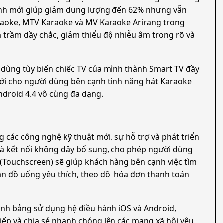
hình mới giúp giảm dung lượng đến 62% nhưng vẫn
raoke, MTV Karaoke và MV Karaoke Arirang trong
 trầm dầy chắc, giảm thiểu độ nhiễu âm trong rõ và
i dùng tùy biến chiếc TV của mình thành Smart TV đầy
giới cho người dùng bên cạnh tính năng hát Karaoke
ndroid 4.4 vô cùng đa dạng.
 các công nghệ kỹ thuật mới, sự hỗ trợ và phát triển
 và kết nối không dây bổ sung, cho phép người dùng
(Touchscreen) sẽ giúp khách hàng bên cạnh việc tìm
 ăn đồ uống yêu thích, theo dõi hóa đơn thanh toán
tính bảng sử dụng hệ điều hành iOS và Android,
iếp và chia sẻ nhanh chóng lên các mạng xã hội yêu