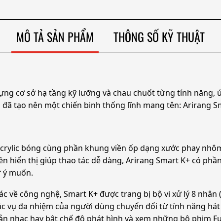
MÔ TẢ SẢN PHẨM
THÔNG SỐ KỸ THUẬT
ng cơ sở hạ tầng kỹ lưỡng và chau chuốt từng tính năng,
ã tạo nên một chiến binh thống lĩnh mang tên: Arirang Sm
 Acrylic bóng cùng phần khung viền ốp dạng xước phay nhôm
n hiển thị giúp thao tác dễ dàng, Arirang Smart K+ có ph
ư ý muốn.
ác về công nghệ, Smart K+ được trang bị bộ vi xử lý 8 nhân
ác vụ đa nhiệm của người dùng chuyển đổi từ tính năng hát
bản nhạc hay bật chế độ phát hình và xem những bộ phim 