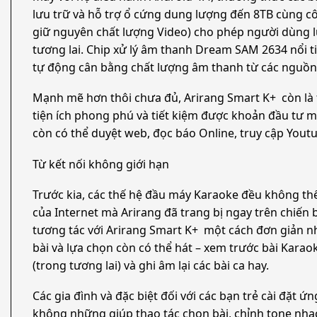
lưu trữ và hỗ trợ ổ cứng dung lượng đến 8TB cùng 
giữ nguyên chất lượng Video) cho phép người dùng 
tương lai. Chip xử lý âm thanh Dream SAM 2634 nổi t
tự động cân bằng chất lượng âm thanh từ các nguồn
Mạnh mẽ hơn thôi chưa đủ, Arirang Smart K+ còn là t
tiện ích phong phú và tiết kiệm được khoản đầu tư m
còn có thể duyệt web, đọc báo Online, truy cập Yout
Từ kết nối không giới hạn
Trước kia, các thế hệ đầu máy Karaoke đều không thể
của Internet mà Arirang đã trang bị ngay trên chiến
tương tác với Arirang Smart K+ một cách đơn giản n
bài và lựa chọn còn có thể hát – xem trước bài Kara
(trong tương lai) và ghi âm lại các bài ca hay.
Các gia đình và đặc biệt đối với các bạn trẻ cài đặt
không những giúp thao tác chọn bài, chỉnh tone nhạc