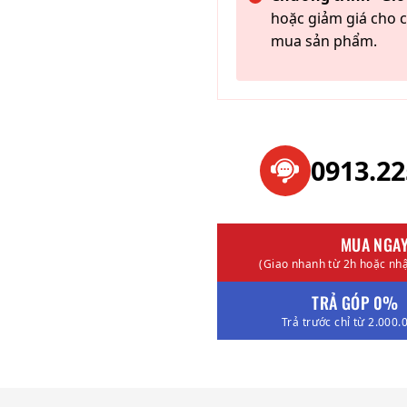
hoặc giảm giá cho c
mua sản phẩm.
0913.2
MUA NGA
(Giao nhanh từ 2h hoặc nhậ
TRẢ GÓP 0%
Trả trước chỉ từ 2.000.