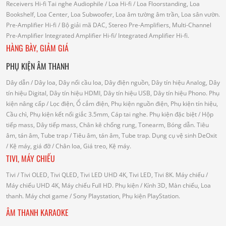
Receivers Hi-fi
Tai nghe Audiophile
/
Loa Hi-fi
/ Loa Floorstanding, Loa
Bookshelf, Loa Center, Loa Subwoofer, Loa âm tường âm trần, Loa sân vườn.
Pre-Amplifier Hi-fi
/ Bộ giải mã DAC, Stereo Pre-Amplifiers, Multi-Channel
Pre-Amplifier
Integrated Amplifier Hi-fi
/ Integrated Amplifier Hi-fi.
HÀNG BÀY, GIẢM GIÁ
PHỤ KIỆN ÂM THANH
Dây dẫn
/ Dây loa, Dây nối cầu loa, Dây điện nguồn, Dây tín hiệu Analog, Dây
tín hiệu Digital, Dây tín hiệu HDMI, Dây tín hiệu USB, Dây tín hiệu Phono.
Phụ
kiện nâng cấp
/ Lọc điện, Ổ cắm điện, Phụ kiện nguồn điện, Phụ kiện tín hiệu,
Cầu chì, Phụ kiện kết nối giắc 3.5mm, Cáp tai nghe.
Phụ kiện đặc biệt
/ Hộp
tiếp mass, Dây tiếp mass, Chân kê chống rung, Tonearm, Bóng dẫn.
Tiêu
âm, tán âm, Tube trap
/ Tiêu âm, tán âm, Tube trap.
Dụng cụ vệ sinh DeOxit
/
Kệ máy, giá đỡ
/ Chân loa, Giá treo, Kệ máy.
TIVI, MÁY CHIẾU
Tivi
/ Tivi OLED, Tivi QLED, Tivi LED UHD 4K, Tivi LED, Tivi 8K.
Máy chiếu
/
Máy chiếu UHD 4K, Máy chiếu Full HD.
Phụ kiện
/ Kính 3D, Màn chiếu, Loa
thanh.
Máy chơi game
/ Sony Playstation, Phụ kiện PlayStation.
ÂM THANH KARAOKE