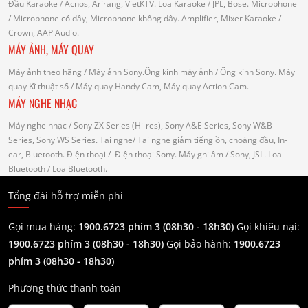
Đầu Karaoke
/ Acnos, Arirang, VietKTV.
Loa Karaoke
/ JPL, Bose.
Microphone
/ Microphone có dây, Microphone không dây.
Amplifier, Mixer Karaoke
/
Crown, AAP Audio.
MÁY ẢNH, MÁY QUAY
Máy ảnh theo hãng
/ Máy ảnh Sony.Ống kính máy ảnh / Ống kính Sony.
Máy
quay Kĩ thuật số
/ Máy quay Handy Cam, Máy quay Action Cam.
MÁY NGHE NHẠC
Máy nghe nhạc
/ Sony ZX Series (Hi-res), Sony A&E Series, Sony W&B
Series, Sony WS Series.
Tai nghe
/ Tai nghe giảm tiếng ồn, choàng đầu, In-
ear, Bluetooth.
Điện thoại
/ Điện thoại Sony.
Máy ghi âm
/ Sony, JSL.
Loa
Bluetooth
/ Loa Bluetooth.
Tổng đài hỗ trợ miễn phí
Gọi mua hàng:
1900.6723 phím 3 (08h30 - 18h30)
Gọi khiếu nại:
1900.6723 phím 3
(08h30 - 18h30)
Gọi bảo hành:
1900.6723
phím 3
(08h30 - 18h30)
Phương thức thanh toán