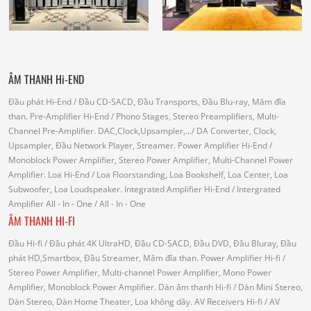
ÂM THANH Hi-END
Đầu phát Hi-End
/ Đầu CD-SACD, Đầu Transports, Đầu Blu-ray, Mâm đĩa
than.
Pre-Amplifier Hi-End
/ Phono Stages, Stereo Preamplifiers, Multi-
Channel Pre-Amplifier.
DAC,Clock,Upsampler,...
/ DA Converter, Clock,
Upsampler, Đầu Network Player, Streamer.
Power Amplifier Hi-End
/
Monoblock Power Amplifier, Stereo Power Amplifier, Multi-Channel Power
Amplifier.
Loa Hi-End
/ Loa Floorstanding, Loa Bookshelf, Loa Center, Loa
Subwoofer, Loa Loudspeaker.
Integrated Amplifier Hi-End
/ Intergrated
Amplifier
All - In - One
/ All - In - One
ÂM THANH HI-FI
Đầu Hi-fi
/ Đầu phát 4K UltraHD, Đầu CD-SACD, Đầu DVD, Đầu Bluray, Đầu
phát HD,Smartbox, Đầu Streamer, Mâm đĩa than.
Power Amplifier Hi-fi
/
Stereo Power Amplifier, Multi-channel Power Amplifier, Mono Power
Amplifier, Monoblock Power Amplifier.
Dàn âm thanh Hi-fi
/ Dàn Mini Stereo,
Dàn Stereo, Dàn Home Theater, Loa không dây.
AV Receivers Hi-fi
/ AV