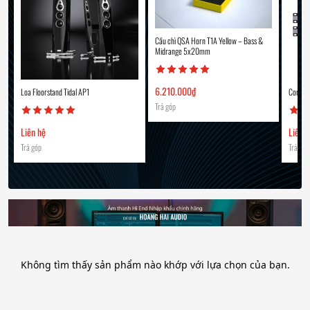
Cầu chì QSA Horn T1A Yellow – Bass &
Midrange 5x20mm
6.210.000
₫
Loa Floorstand Tidal AP1
Control
Trả góp
Liên hệ
Liên 
Trả góp
Trả góp
Không tìm thấy sản phẩm nào khớp với lựa chọn của bạn.