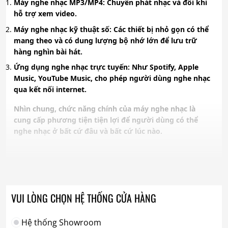
Máy nghe nhạc MP3/MP4
: Chuyên phát nhạc và đôi khi
hỗ trợ xem video.
Máy nghe nhạc kỹ thuật số
: Các thiết bị nhỏ gọn có thể
mang theo và có dung lượng bộ nhớ lớn để lưu trữ
hàng nghìn bài hát.
Ứng dụng nghe nhạc trực tuyến
: Như Spotify, Apple
Music, YouTube Music, cho phép người dùng nghe nhạc
qua kết nối internet.
Nhìn chung, chức năng chính của máy nghe nhạc là
cung cấp phương tiện tiện lợi để người dùng có thể
nghe nhạc ở bất cứ đâu và bất cứ lúc nào.
VUI LÒNG CHỌN HỆ THỐNG CỬA HÀNG
Hệ thống Showroom