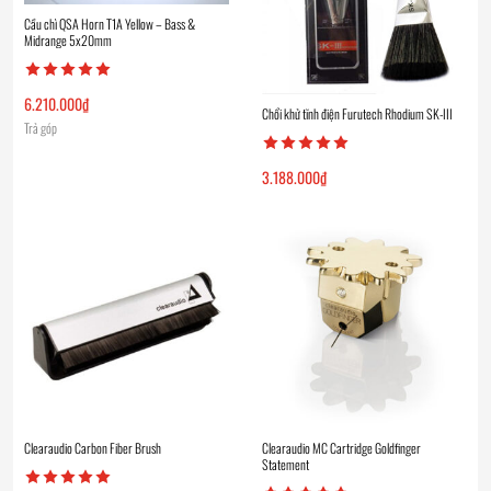
Cầu chì QSA Horn T1A Yellow – Bass &
Midrange 5x20mm
6.210.000
₫
Chổi khử tĩnh điện Furutech Rhodium SK-III
Trả góp
3.188.000
₫
Clearaudio Carbon Fiber Brush
Clearaudio MC Cartridge Goldfinger
Statement