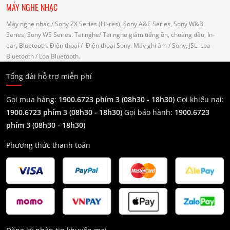
MÁY NGHE NHẠC
Máy nghe nhạc
/ Sony ZX Series (Hi-res), Sony A&E Series, Sony W&B
Series, Sony WS Series.
Tai nghe
/ Tai nghe giảm tiếng ồn, choàng đầu, In-
ear, Bluetooth.
Điện thoại
/ Điện thoại Sony.
Máy ghi âm
/ Sony, JSL.
Loa
Bluetooth
/ Loa Bluetooth.
Tổng đài hỗ trợ miễn phí
Gọi mua hàng:
1900.6723 phím 3 (08h30 - 18h30)
Gọi khiếu nại:
1900.6723 phím 3
(08h30 - 18h30)
Gọi bảo hành:
1900.6723
phím 3
(08h30 - 18h30)
Phương thức thanh toán