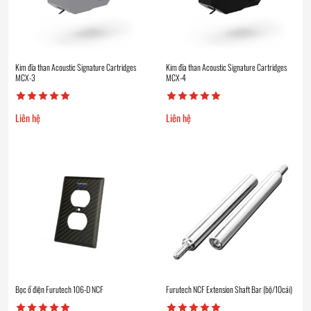
Kim đĩa than Acoustic Signature Cartridges
Kim đĩa than Acoustic Signature Cartridges
MCX-3
MCX-4
Liên hệ
Liên hệ
Bọc ổ điện Furutech 106-D NCF
Furutech NCF Extension Shaft Bar (bộ/10cái)