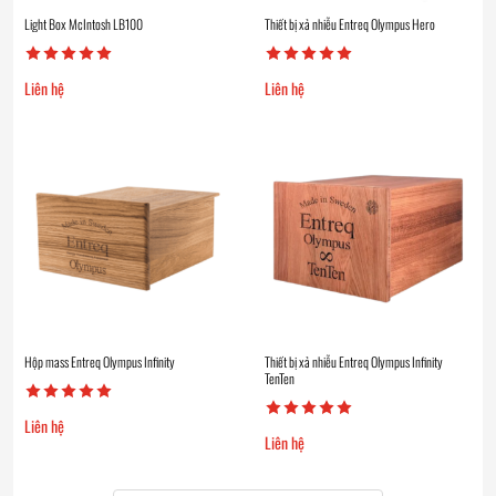
Light Box McIntosh LB100
Thiết bị xả nhiễu Entreq Olympus Hero
Liên hệ
Liên hệ
Hộp mass Entreq Olympus Infinity
Thiết bị xả nhiễu Entreq Olympus Infinity
TenTen
Liên hệ
Liên hệ