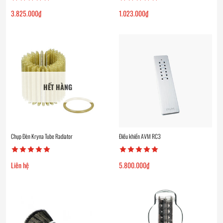
3.825.000
₫
1.023.000
₫
HẾT HÀNG
Chụp Đèn Kryna Tube Radiator
Điều khiển AVM RC3
Liên hệ
5.800.000
₫