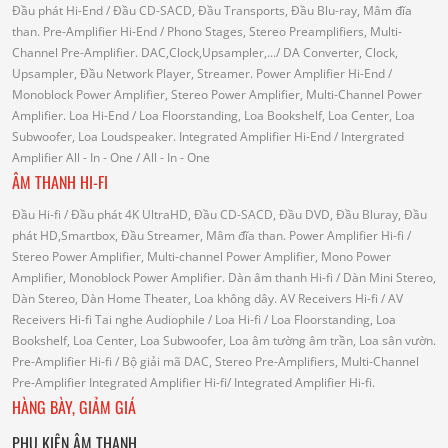
Đầu phát Hi-End
/ Đầu CD-SACD, Đầu Transports, Đầu Blu-ray, Mâm đĩa
than.
Pre-Amplifier Hi-End
/ Phono Stages, Stereo Preamplifiers, Multi-
Channel Pre-Amplifier.
DAC,Clock,Upsampler,...
/ DA Converter, Clock,
Upsampler, Đầu Network Player, Streamer.
Power Amplifier Hi-End
/
Monoblock Power Amplifier, Stereo Power Amplifier, Multi-Channel Power
Amplifier.
Loa Hi-End
/ Loa Floorstanding, Loa Bookshelf, Loa Center, Loa
Subwoofer, Loa Loudspeaker.
Integrated Amplifier Hi-End
/ Intergrated
Amplifier
All - In - One
/ All - In - One
ÂM THANH HI-FI
Đầu Hi-fi
/ Đầu phát 4K UltraHD, Đầu CD-SACD, Đầu DVD, Đầu Bluray, Đầu
phát HD,Smartbox, Đầu Streamer, Mâm đĩa than.
Power Amplifier Hi-fi
/
Stereo Power Amplifier, Multi-channel Power Amplifier, Mono Power
Amplifier, Monoblock Power Amplifier.
Dàn âm thanh Hi-fi
/ Dàn Mini Stereo,
Dàn Stereo, Dàn Home Theater, Loa không dây.
AV Receivers Hi-fi
/ AV
Receivers Hi-fi
Tai nghe Audiophile
/
Loa Hi-fi
/ Loa Floorstanding, Loa
Bookshelf, Loa Center, Loa Subwoofer, Loa âm tường âm trần, Loa sân vườn.
Pre-Amplifier Hi-fi
/ Bộ giải mã DAC, Stereo Pre-Amplifiers, Multi-Channel
Pre-Amplifier
Integrated Amplifier Hi-fi
/ Integrated Amplifier Hi-fi.
HÀNG BÀY, GIẢM GIÁ
PHỤ KIỆN ÂM THANH