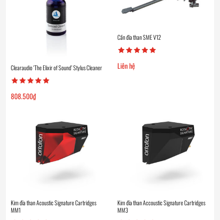
Cần đĩa than SME V12
Liên hệ
Clearaudio ‘The Elixir of Sound’ Stylus Cleaner
808.500
₫
Kim đĩa than Acoustic Signature Cartridges
Kim đĩa than Accoustic Signature Cartridges
MM1
MM3