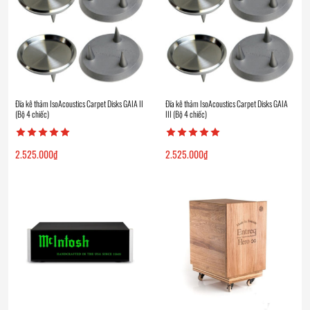
Đĩa kê thảm IsoAcoustics Carpet Disks GAIA II
Đĩa kê thảm IsoAcoustics Carpet Disks GAIA
(Bộ 4 chiếc)
III (Bộ 4 chiếc)
2.525.000
₫
2.525.000
₫