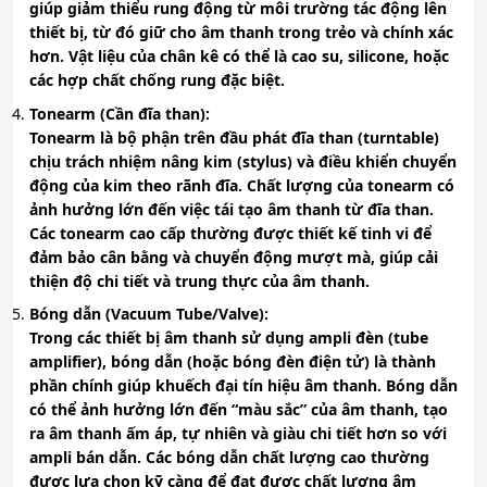
giúp giảm thiểu rung động từ môi trường tác động lên
thiết bị, từ đó giữ cho âm thanh trong trẻo và chính xác
hơn. Vật liệu của chân kê có thể là cao su, silicone, hoặc
các hợp chất chống rung đặc biệt.
Tonearm (Cần đĩa than)
:
Tonearm là bộ phận trên đầu phát đĩa than (turntable)
chịu trách nhiệm nâng kim (stylus) và điều khiển chuyển
động của kim theo rãnh đĩa. Chất lượng của tonearm có
ảnh hưởng lớn đến việc tái tạo âm thanh từ đĩa than.
Các tonearm cao cấp thường được thiết kế tinh vi để
đảm bảo cân bằng và chuyển động mượt mà, giúp cải
thiện độ chi tiết và trung thực của âm thanh.
Bóng dẫn (Vacuum Tube/Valve)
:
Trong các thiết bị âm thanh sử dụng ampli đèn (tube
amplifier), bóng dẫn (hoặc bóng đèn điện tử) là thành
phần chính giúp khuếch đại tín hiệu âm thanh. Bóng dẫn
có thể ảnh hưởng lớn đến “màu sắc” của âm thanh, tạo
ra âm thanh ấm áp, tự nhiên và giàu chi tiết hơn so với
ampli bán dẫn. Các bóng dẫn chất lượng cao thường
được lựa chọn kỹ càng để đạt được chất lượng âm