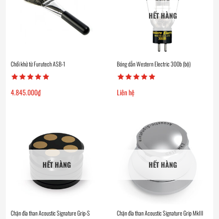
HẾT HÀNG
Chổi khử từ Furutech ASB-1
Bóng dẫn Western Electric 300b (bộ)
4.845.000
₫
Liên hệ
HẾT HÀNG
HẾT HÀNG
Chặn đĩa than Acoustic Signature Grip-S
Chặn đĩa than Acoustic Signature Grip MkIII