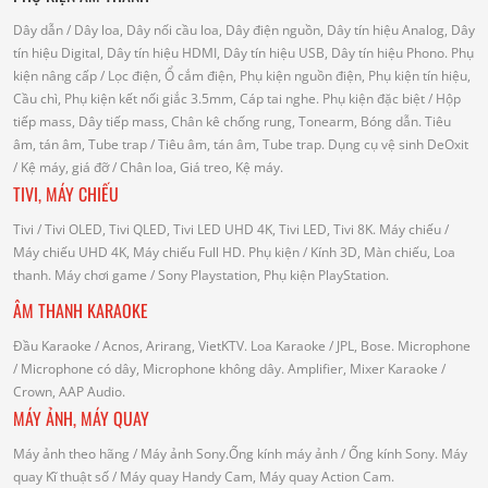
Dây dẫn
/ Dây loa, Dây nối cầu loa, Dây điện nguồn, Dây tín hiệu Analog, Dây
tín hiệu Digital, Dây tín hiệu HDMI, Dây tín hiệu USB, Dây tín hiệu Phono.
Phụ
kiện nâng cấp
/ Lọc điện, Ổ cắm điện, Phụ kiện nguồn điện, Phụ kiện tín hiệu,
Cầu chì, Phụ kiện kết nối giắc 3.5mm, Cáp tai nghe.
Phụ kiện đặc biệt
/ Hộp
tiếp mass, Dây tiếp mass, Chân kê chống rung, Tonearm, Bóng dẫn.
Tiêu
âm, tán âm, Tube trap
/ Tiêu âm, tán âm, Tube trap.
Dụng cụ vệ sinh DeOxit
/
Kệ máy, giá đỡ
/ Chân loa, Giá treo, Kệ máy.
TIVI, MÁY CHIẾU
Tivi
/ Tivi OLED, Tivi QLED, Tivi LED UHD 4K, Tivi LED, Tivi 8K.
Máy chiếu
/
Máy chiếu UHD 4K, Máy chiếu Full HD.
Phụ kiện
/ Kính 3D, Màn chiếu, Loa
thanh.
Máy chơi game
/ Sony Playstation, Phụ kiện PlayStation.
ÂM THANH KARAOKE
Đầu Karaoke
/ Acnos, Arirang, VietKTV.
Loa Karaoke
/ JPL, Bose.
Microphone
/ Microphone có dây, Microphone không dây.
Amplifier, Mixer Karaoke
/
Crown, AAP Audio.
MÁY ẢNH, MÁY QUAY
Máy ảnh theo hãng
/ Máy ảnh Sony.Ống kính máy ảnh / Ống kính Sony.
Máy
quay Kĩ thuật số
/ Máy quay Handy Cam, Máy quay Action Cam.