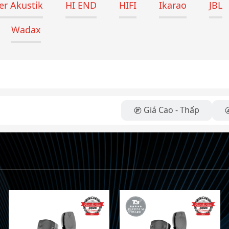
r Akustik
HI END
HIFI
Ikarao
JBL
Wadax
Giá Cao - Thấp