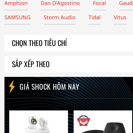
Amphion
Dan D'Agostino
Focal
Gaude
SAMSUNG
Storm Audio
Tidal
Vitus
CHỌN THEO TIÊU CHÍ
SẮP XẾP THEO
GIÁ SHOCK HÔM NAY