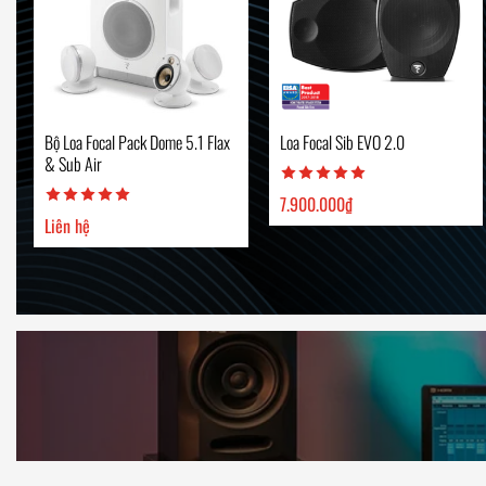
Bộ Loa Focal Pack Dome 5.1 Flax
Loa Focal Sib EVO 2.0
& Sub Air
7.900.000
₫
Liên hệ