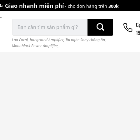
Giao nhanh miễn phí
- cho đơn hàng trên
300k
c
Tìm
G
kiếm:
1
Loa Focal
,
Integrated Amplifier
,
Tai nghe Sony chống ồn
,
Monoblock Power Amplifier,..