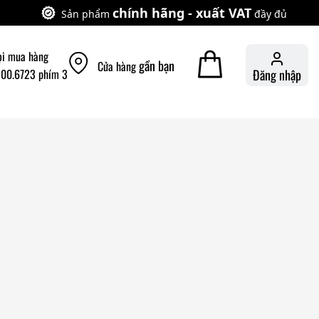
chính hãng - xuất VAT
Sản phẩm
đầy đủ
ọi mua hàng
gần bạn
Cửa hàng
900.6723 phím 3
Đăng nhập