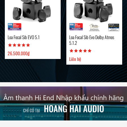
Loa Focal Sib EVO 5.1
Loa Focal Sib Evo Dolby Atmos
5.1.2
26.500.000
₫
Liên hệ