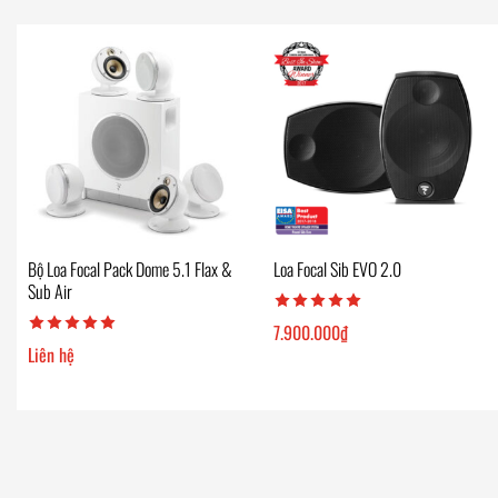
Bộ Loa Focal Pack Dome 5.1 Flax &
Loa Focal Sib EVO 2.0
Sub Air
7.900.000
₫
Liên hệ