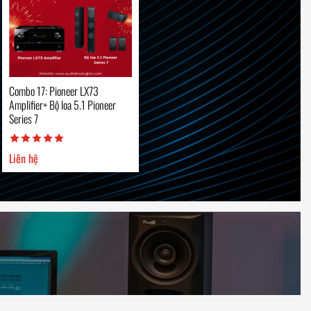
Combo 17: Pioneer LX73
Amplifier+ Bộ loa 5.1 Pioneer
Series 7
Liên hệ