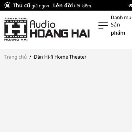
Skip
Thu cũ
Lên đời
giá ngon -
tiết kiệm
to
Danh mụ
content
Sản
phẩm
Trang chủ
/
Dàn Hi-fi Home Theater