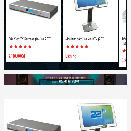
Đầu VietKTV Karaoke (Ổ cứng 2 TB)
Màn hình cảm ứng VietKTV (22”)
Đầu Vi
TB)
7.110.000
₫
Liên hệ
7.290