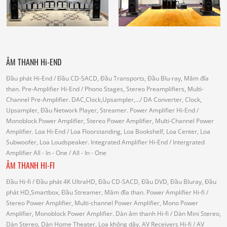
ÂM THANH Hi-END
Đầu phát Hi-End
/ Đầu CD-SACD, Đầu Transports, Đầu Blu-ray, Mâm đĩa
than.
Pre-Amplifier Hi-End
/ Phono Stages, Stereo Preamplifiers, Multi-
Channel Pre-Amplifier.
DAC,Clock,Upsampler,...
/ DA Converter, Clock,
Upsampler, Đầu Network Player, Streamer.
Power Amplifier Hi-End
/
Monoblock Power Amplifier, Stereo Power Amplifier, Multi-Channel Power
Amplifier.
Loa Hi-End
/ Loa Floorstanding, Loa Bookshelf, Loa Center, Loa
Subwoofer, Loa Loudspeaker.
Integrated Amplifier Hi-End
/ Intergrated
Amplifier
All - In - One
/ All - In - One
ÂM THANH HI-FI
Đầu Hi-fi
/ Đầu phát 4K UltraHD, Đầu CD-SACD, Đầu DVD, Đầu Bluray, Đầu
phát HD,Smartbox, Đầu Streamer, Mâm đĩa than.
Power Amplifier Hi-fi
/
Stereo Power Amplifier, Multi-channel Power Amplifier, Mono Power
Amplifier, Monoblock Power Amplifier.
Dàn âm thanh Hi-fi
/ Dàn Mini Stereo,
Dàn Stereo, Dàn Home Theater, Loa không dây.
AV Receivers Hi-fi
/ AV