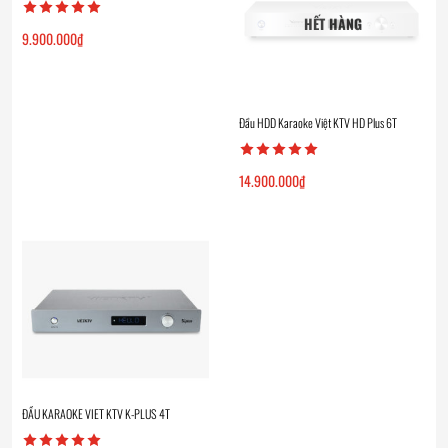
HẾT HÀNG
9.900.000
₫
Đầu HDD Karaoke Việt KTV HD Plus 6T
14.900.000
₫
ĐẦU KARAOKE VIET KTV K-PLUS 4T