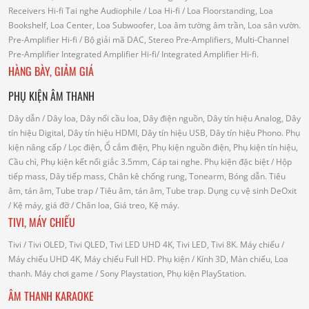
Receivers Hi-fi
Tai nghe Audiophile
/
Loa Hi-fi
/ Loa Floorstanding, Loa
Bookshelf, Loa Center, Loa Subwoofer, Loa âm tường âm trần, Loa sân vườn.
Pre-Amplifier Hi-fi
/ Bộ giải mã DAC, Stereo Pre-Amplifiers, Multi-Channel
Pre-Amplifier
Integrated Amplifier Hi-fi
/ Integrated Amplifier Hi-fi.
HÀNG BÀY, GIẢM GIÁ
PHỤ KIỆN ÂM THANH
Dây dẫn
/ Dây loa, Dây nối cầu loa, Dây điện nguồn, Dây tín hiệu Analog, Dây
tín hiệu Digital, Dây tín hiệu HDMI, Dây tín hiệu USB, Dây tín hiệu Phono.
Phụ
kiện nâng cấp
/ Lọc điện, Ổ cắm điện, Phụ kiện nguồn điện, Phụ kiện tín hiệu,
Cầu chì, Phụ kiện kết nối giắc 3.5mm, Cáp tai nghe.
Phụ kiện đặc biệt
/ Hộp
tiếp mass, Dây tiếp mass, Chân kê chống rung, Tonearm, Bóng dẫn.
Tiêu
âm, tán âm, Tube trap
/ Tiêu âm, tán âm, Tube trap.
Dụng cụ vệ sinh DeOxit
/
Kệ máy, giá đỡ
/ Chân loa, Giá treo, Kệ máy.
TIVI, MÁY CHIẾU
Tivi
/ Tivi OLED, Tivi QLED, Tivi LED UHD 4K, Tivi LED, Tivi 8K.
Máy chiếu
/
Máy chiếu UHD 4K, Máy chiếu Full HD.
Phụ kiện
/ Kính 3D, Màn chiếu, Loa
thanh.
Máy chơi game
/ Sony Playstation, Phụ kiện PlayStation.
ÂM THANH KARAOKE