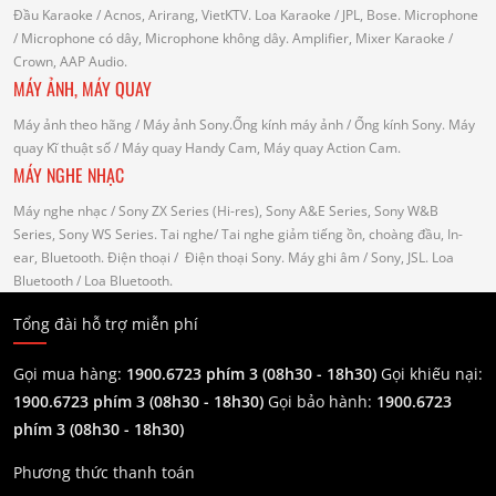
Đầu Karaoke
/ Acnos, Arirang, VietKTV.
Loa Karaoke
/ JPL, Bose.
Microphone
/ Microphone có dây, Microphone không dây.
Amplifier, Mixer Karaoke
/
Crown, AAP Audio.
MÁY ẢNH, MÁY QUAY
Máy ảnh theo hãng
/ Máy ảnh Sony.Ống kính máy ảnh / Ống kính Sony.
Máy
quay Kĩ thuật số
/ Máy quay Handy Cam, Máy quay Action Cam.
MÁY NGHE NHẠC
Máy nghe nhạc
/ Sony ZX Series (Hi-res), Sony A&E Series, Sony W&B
Series, Sony WS Series.
Tai nghe
/ Tai nghe giảm tiếng ồn, choàng đầu, In-
ear, Bluetooth.
Điện thoại
/ Điện thoại Sony.
Máy ghi âm
/ Sony, JSL.
Loa
Bluetooth
/ Loa Bluetooth.
Tổng đài hỗ trợ miễn phí
Gọi mua hàng:
1900.6723 phím 3 (08h30 - 18h30)
Gọi khiếu nại:
1900.6723 phím 3
(08h30 - 18h30)
Gọi bảo hành:
1900.6723
phím 3
(08h30 - 18h30)
Phương thức thanh toán