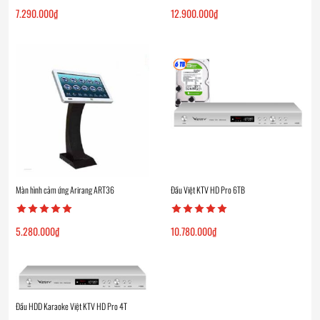
7.290.000
₫
12.900.000
₫
Màn hình cảm ứng Arirang ART36
Đầu Việt KTV HD Pro 6TB
5.280.000
₫
10.780.000
₫
Đầu HDD Karaoke Việt KTV HD Pro 4T