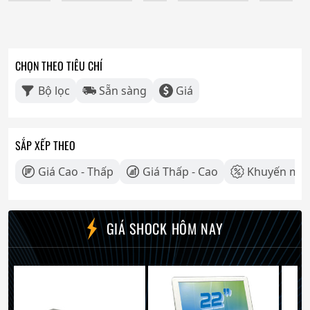
CHỌN THEO TIÊU CHÍ
Bộ lọc
Sẵn sàng
Giá
SẮP XẾP THEO
Giá Cao - Thấp
Giá Thấp - Cao
Khuyến mãi
GIÁ SHOCK HÔM NAY