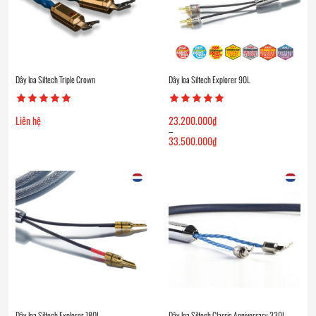
Dây loa Siltech Triple Crown
Dây loa Siltech Explorer 90L
Liên hệ
23.200.000
₫
–
33.500.000
₫
Khoảng
giá:
từ
23.200.000₫
đến
33.500.000₫
Dây loa Siltech Explorer 180L
Dây loa Siltech Classic Anniversary 330L