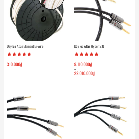
Dây loa Atlas Element Bi-wire
Dây loa Atlas Hyper 2.0
310.000
₫
9.110.000
₫
–
22.010.000
₫
Khoảng
giá:
từ
9.110.000₫
đến
22.010.000₫