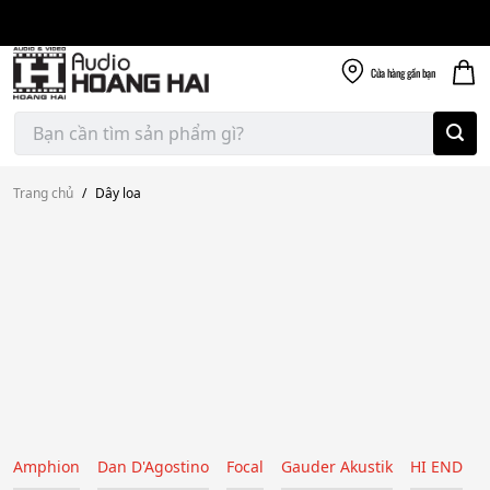
Giao nhanh miễn
Skip
phí
to
300k
content
Cửa hàng
gần bạn
Tìm
kiếm:
Trang chủ
/
Dây loa
Amphion
Dan D'Agostino
Focal
Gauder Akustik
HI END
H