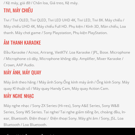
/
Kệ máy, giá đỡ
/ Chân loa, Giá treo, Kệ máy.
TIVI, MÁY CHIẾU
Tivi
/ Tivi OLED, Tivi QLED, Tivi LED UHD 4K, Tivi LED, Tivi 8K.
Máy chiếu
/
Máy chiếu UHD 4K, Máy chiếu Full HD.
Phụ kiện
/ Kính 3D, Màn chiếu, Loa
thanh.
Máy chơi game
/ Sony Playstation, Phụ kiện PlayStation.
ÂM THANH KARAOKE
Đầu Karaoke
/ Acnos, Arirang, VietKTV.
Loa Karaoke
/ JPL, Bose.
Microphone
/ Microphone có dây, Microphone không dây.
Amplifier, Mixer Karaoke
/
Crown, AAP Audio.
MÁY ẢNH, MÁY QUAY
Máy ảnh theo hãng
/ Máy ảnh Sony.Ống kính máy ảnh / Ống kính Sony.
Máy
quay Kĩ thuật số
/ Máy quay Handy Cam, Máy quay Action Cam.
MÁY NGHE NHẠC
Máy nghe nhạc
/ Sony ZX Series (Hi-res), Sony A&E Series, Sony W&B
Series, Sony WS Series.
Tai nghe
/ Tai nghe giảm tiếng ồn, choàng đầu, In-
ear, Bluetooth.
Điện thoại
/ Điện thoại Sony.
Máy ghi âm
/ Sony, JSL.
Loa
Bluetooth
/ Loa Bluetooth.