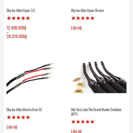
Dây loa Atlas Hyper 3.5
Dây loa Atlas Hyper Bi-wire
12.400.000
₫
Liên hệ
–
38.320.000
₫
Khoảng
giá:
từ
12.400.000₫
đến
38.320.000₫
Dây loa Atlas Mavros Grun SC
Dây Tara Labs The Grand Master Evolution
(8FT)
Liên hệ
Liên hệ