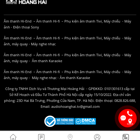
Âm thanh Hi-End
–
Âm thanh Hi-fi
–
Phụ kiện âm thanh
Tivi, Máy chiếu
-
Máy
ảnh
-
Điện thoại Sony
Âm thanh Hi-End
–
Âm thanh Hi-fi
–
Phụ kiện âm thanh
Tivi, Máy chiếu
-
Máy
ảnh, máy quay
-
Máy nghe nhạc
Âm thanh Hi-End
–
Âm thanh Hi-fi
–
Phụ kiện âm thanh
Tivi, Máy chiếu
-
Máy
ảnh, máy quay
-
Âm thanh Karaoke
Âm thanh Hi-End
–
Âm thanh Hi-fi
–
Phụ kiện âm thanh
Tivi, Máy chiếu
-
Máy
ảnh, máy quay
-
Máy nghe nhạc
-
Âm thanh Karaoke
Công ty TNHH Dịch Vụ và Thương Mại Hoàng Hải - GPĐKKD: 0101301613 cấp tại
Sở Kế Hoạch và Đầu Tư Thành Phố Hà Nội cấp ngày 15/10/2022. Địa chỉ văn
phòng: 23D Hai Bà Trưng, Phường Cửa Nam, TP. Hà Nội. Điện thoại: 0828.826.688,
Email: audiohoanghai.tv@gmail.com