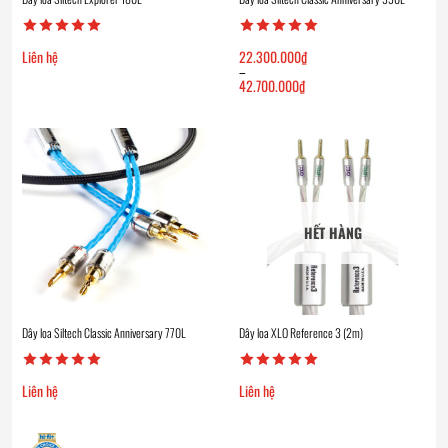
Liên hệ
22.300.000
₫
–
42.700.000
₫
Khoảng
giá:
từ
22.300.000₫
đến
42.700.000₫
HẾT HÀNG
Dây loa Siltech Classic Anniversary 770L
Dây loa XLO Reference 3 (2m)
Liên hệ
Liên hệ