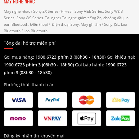
MÁY NGHE NHẠC
Máy nghe nhạc
/ Sony ZX Series (Hi-res), Sony A&E Series, Sony W&B
Series, Sony WS Series.
Tai nghe
/ Tai nghe giảm tiếng ồn, choàng đầu, In-
ear, Bluetooth.
Điện thoại
/ Điện thoại Sony.
Máy ghi âm
/ Sony, JSL.
Loa
Bluetooth
/ Loa Bluetooth.
Tổng đài hỗ trợ miễn phí
Gọi mua hàng:
1900.6723 phím 3 (08h30 - 18h30)
Gọi khiếu nại:
1900.6723 phím 3
(08h30 - 18h30)
Gọi bảo hành:
1900.6723
phím 3
(08h30 - 18h30)
Phương thức thanh toán
Đăng ký nhận tin khuyến mại