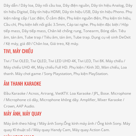
Dây dẫn
/ Dây loa, Dây nối cầu loa, Dây điện nguồn, Dây tín hiệu Analog, Dây
tín hiệu Digital, Dây tín hiệu HDMI, Dây tín hiệu USB, Dây tín hiệu Phono.
Phụ
kiện nâng cấp
/ Lọc điện, Ổ cắm điện, Phụ kiện nguồn điện, Phụ kiện tín hiệu,
Cầu chì, Phụ kiện kết nối giắc 3.5mm, Cáp tai nghe.
Phụ kiện đặc biệt
/ Hộp
tiếp mass, Dây tiếp mass, Chân kê chống rung, Tonearm, Bóng dẫn.
Tiêu
âm, tán âm, Tube trap
/ Tiêu âm, tán âm, Tube trap.
Dụng cụ vệ sinh DeOxit
/
Kệ máy, giá đỡ
/ Chân loa, Giá treo, Kệ máy.
TIVI, MÁY CHIẾU
Tivi
/ Tivi OLED, Tivi QLED, Tivi LED UHD 4K, Tivi LED, Tivi 8K.
Máy chiếu
/
Máy chiếu UHD 4K, Máy chiếu Full HD.
Phụ kiện
/ Kính 3D, Màn chiếu, Loa
thanh.
Máy chơi game
/ Sony Playstation, Phụ kiện PlayStation.
ÂM THANH KARAOKE
Đầu Karaoke
/ Acnos, Arirang, VietKTV.
Loa Karaoke
/ JPL, Bose.
Microphone
/ Microphone có dây, Microphone không dây.
Amplifier, Mixer Karaoke
/
Crown, AAP Audio.
MÁY ẢNH, MÁY QUAY
Máy ảnh theo hãng
/ Máy ảnh Sony.Ống kính máy ảnh / Ống kính Sony.
Máy
quay Kĩ thuật số
/ Máy quay Handy Cam, Máy quay Action Cam.