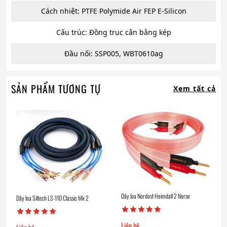
Cách nhiệt: PTFE Polymide Air FEP E-Silicon
Cấu trúc: Đồng trục cân bằng kép
Đầu nối: SSP005, WBT0610ag
SẢN PHẨM TƯƠNG TỰ
Xem tất cả
Dây loa Nordost Heimdall 2 Norse
Dây loa Siltech LS-110 Classic Mk 2
Liên hệ