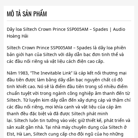
MÔ TẢ SẢN PHẨM
Dây loa Siltech Crown Prince SSP005AM – Spades | Audio
Hoàng Hải
Siltech Crown Prince SSP005AM – Spades là dây loa phiên
bản giới hạn của Siltech với dây dẫn bạc đơn tinh thể và
các đầu nối riêng và vật liệu cách điện cao cấp.
Năm 1983, “The Inevitable Link” là cáp kết nối thương mại
đầu tiên được làm bằng dây dẫn bạc nguyên chất có độ
tinh khiết cao. Nó sẽ là điểm đầu tiên trong số nhiều điểm
chuẩn tuyệt vời trong ngành công nghiệp âm thanh đến từ
Siltech. Từ luyện kim dây dẫn đến xây dựng cáp và thậm chí
các đầu nối riêng, mọi khía cạnh và vật liệu của cáp âm
thanh đều đặc biệt và đã được Siltech phát minh
lại. Siltech luôn tin tưởng vào việc giữ thiết kế, phát triển và
sản xuất gần nhà. Tại nhà máy chuyên dụng của Siltech ở
Elst, Hà Lan, Siltech cung cấp cho đội ngũ của họ những