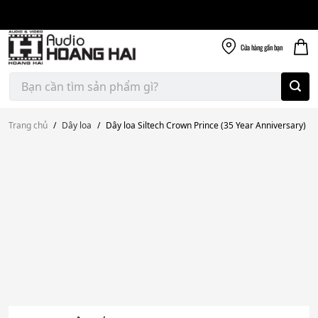
Giao nhanh miễn
Skip
phí
to
300k
content
Cửa hàng
gần bạn
Tìm
kiếm:
Trang chủ
/
Dây loa
/
Dây loa Siltech Crown Prince (35 Year Anniversary)