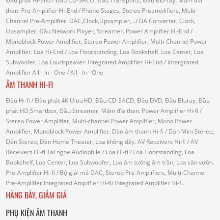
Đầu phát Hi-End
/ Đầu CD-SACD, Đầu Transports, Đầu Blu-ray, Mâm đĩa
than.
Pre-Amplifier Hi-End
/ Phono Stages, Stereo Preamplifiers, Multi-
Channel Pre-Amplifier.
DAC,Clock,Upsampler,...
/ DA Converter, Clock,
Upsampler, Đầu Network Player, Streamer.
Power Amplifier Hi-End
/
Monoblock Power Amplifier, Stereo Power Amplifier, Multi-Channel Power
Amplifier.
Loa Hi-End
/ Loa Floorstanding, Loa Bookshelf, Loa Center, Loa
Subwoofer, Loa Loudspeaker.
Integrated Amplifier Hi-End
/ Intergrated
Amplifier
All - In - One
/ All - In - One
ÂM THANH HI-FI
Đầu Hi-fi
/ Đầu phát 4K UltraHD, Đầu CD-SACD, Đầu DVD, Đầu Bluray, Đầu
phát HD,Smartbox, Đầu Streamer, Mâm đĩa than.
Power Amplifier Hi-fi
/
Stereo Power Amplifier, Multi-channel Power Amplifier, Mono Power
Amplifier, Monoblock Power Amplifier.
Dàn âm thanh Hi-fi
/ Dàn Mini Stereo,
Dàn Stereo, Dàn Home Theater, Loa không dây.
AV Receivers Hi-fi
/ AV
Receivers Hi-fi
Tai nghe Audiophile
/
Loa Hi-fi
/ Loa Floorstanding, Loa
Bookshelf, Loa Center, Loa Subwoofer, Loa âm tường âm trần, Loa sân vườn.
Pre-Amplifier Hi-fi
/ Bộ giải mã DAC, Stereo Pre-Amplifiers, Multi-Channel
Pre-Amplifier
Integrated Amplifier Hi-fi
/ Integrated Amplifier Hi-fi.
HÀNG BÀY, GIẢM GIÁ
PHỤ KIỆN ÂM THANH