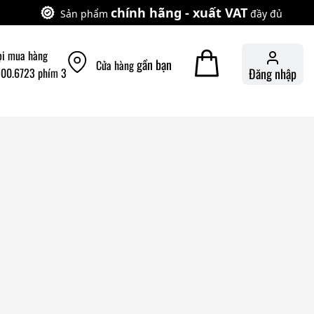
chính hãng - xuất VAT
Sản phẩm
đầy đủ
ọi mua hàng
gần bạn
Cửa hàng
900.6723 phím 3
Đăng nhập