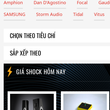
Amphion
Dan D'Agostino
Focal
Gaude
SAMSUNG
Storm Audio
Tidal
Vitus
CHỌN THEO TIÊU CHÍ
SẮP XẾP THEO
GIÁ SHOCK HÔM NAY