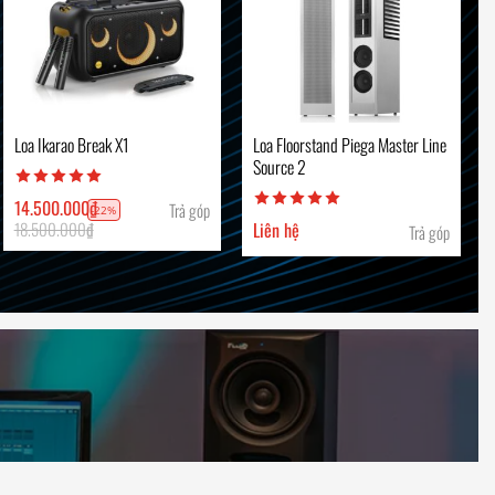
Loa Ikarao Break X1
Loa Floorstand Piega Master Line
Source 2
14.500.000
₫
Trả góp
-22%
18.500.000
₫
Liên hệ
Trả góp