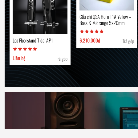
Cầu chì QSA Horn T1A Yellow –
Bass & Midrange 5x20mm
6.210.000
₫
Loa Floorstand Tidal AP1
Trả góp
Liên hệ
Trả góp