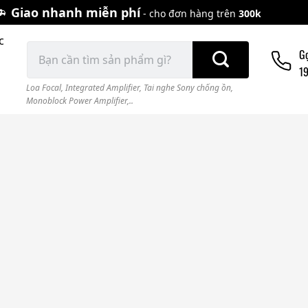
Giao nhanh miễn phí
- cho đơn hàng trên
300k
c
Tìm
G
kiếm:
1
Loa Focal
,
Integrated Amplifier
,
Tai nghe Sony chống ồn
,
Monoblock Power Amplifier,..