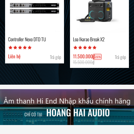
Controller Nexo DTD TU
Loa Ikarao Break X2
Liên hệ
11.500.000
₫
Trả góp
Trả góp
-26%
15.500.000
₫