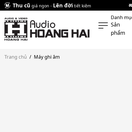
Skip
Thu cũ
Lên đời
giá ngon -
tiết kiệm
to
Danh mụ
content
Sản
phẩm
Trang chủ
/
Máy ghi âm