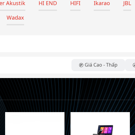
r Akustik
HI END
HIFI
Ikarao
JBL
Wadax
Giá Cao - Thấp