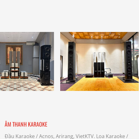
ÂM THANH KARAOKE
Đầu Karaoke
/ Acnos, Arirang, VietKTV.
Loa Karaoke
/