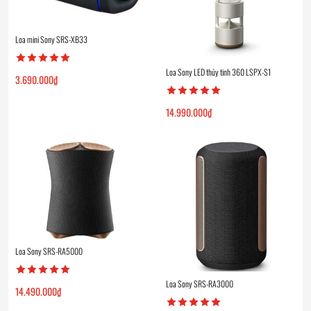
Loa mini Sony SRS-XB33
Loa Sony LED thủy tinh 360 LSPX-S1
3.690.000
₫
14.990.000
₫
Loa Sony SRS-RA5000
Loa Sony SRS-RA3000
14.490.000
₫