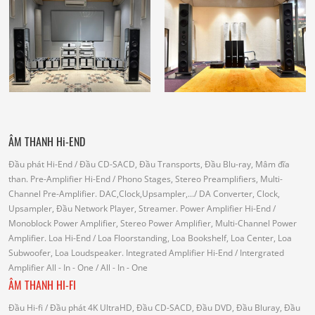
ÂM THANH Hi-END
Đầu phát Hi-End
/ Đầu CD-SACD, Đầu Transports, Đầu Blu-ray, Mâm đĩa
than.
Pre-Amplifier Hi-End
/ Phono Stages, Stereo Preamplifiers, Multi-
Channel Pre-Amplifier.
DAC,Clock,Upsampler,...
/ DA Converter, Clock,
Upsampler, Đầu Network Player, Streamer.
Power Amplifier Hi-End
/
Monoblock Power Amplifier, Stereo Power Amplifier, Multi-Channel Power
Amplifier.
Loa Hi-End
/ Loa Floorstanding, Loa Bookshelf, Loa Center, Loa
Subwoofer, Loa Loudspeaker.
Integrated Amplifier Hi-End
/ Intergrated
Amplifier
All - In - One
/ All - In - One
ÂM THANH HI-FI
Đầu Hi-fi
/ Đầu phát 4K UltraHD, Đầu CD-SACD, Đầu DVD, Đầu Bluray, Đầu