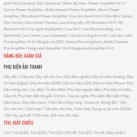
phát HD,Smartbox, Đầu Streamer, Mâm đĩa than.
Power Amplifier Hi-fi
/
Stereo Power Amplifier, Multi-channel Power Amplifier, Mono Power
Amplifier, Monoblock Power Amplifier.
Dàn âm thanh Hi-fi
/ Dàn Mini Stereo,
Dàn Stereo, Dàn Home Theater, Loa không dây.
AV Receivers Hi-fi
/ AV
Receivers Hi-fi
Tai nghe Audiophile
/
Loa Hi-fi
/ Loa Floorstanding, Loa
Bookshelf, Loa Center, Loa Subwoofer, Loa âm tường âm trần, Loa sân vườn.
Pre-Amplifier Hi-fi
/ Bộ giải mã DAC, Stereo Pre-Amplifiers, Multi-Channel
Pre-Amplifier
Integrated Amplifier Hi-fi
/ Integrated Amplifier Hi-fi.
HÀNG BÀY, GIẢM GIÁ
PHỤ KIỆN ÂM THANH
Dây dẫn
/ Dây loa, Dây nối cầu loa, Dây điện nguồn, Dây tín hiệu Analog, Dây
tín hiệu Digital, Dây tín hiệu HDMI, Dây tín hiệu USB, Dây tín hiệu Phono.
Phụ
kiện nâng cấp
/ Lọc điện, Ổ cắm điện, Phụ kiện nguồn điện, Phụ kiện tín hiệu,
Cầu chì, Phụ kiện kết nối giắc 3.5mm, Cáp tai nghe.
Phụ kiện đặc biệt
/ Hộp
tiếp mass, Dây tiếp mass, Chân kê chống rung, Tonearm, Bóng dẫn.
Tiêu
âm, tán âm, Tube trap
/ Tiêu âm, tán âm, Tube trap.
Dụng cụ vệ sinh DeOxit
/
Kệ máy, giá đỡ
/ Chân loa, Giá treo, Kệ máy.
TIVI, MÁY CHIẾU
Tivi
/ Tivi OLED, Tivi QLED, Tivi LED UHD 4K, Tivi LED, Tivi 8K.
Máy chiếu
/