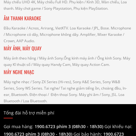
Máy chiếu UHD 4K, Máy chiếu Full HD.
Phụ kiện
/ Kính 3D, Màn chiếu, Loa
thanh.
Máy chơi game
/ Sony Playstation, Phụ kiện PlayStation.
ÂM THANH KARAOKE
Đầu Karaoke
/ Acnos, Arirang, VietKTV.
Loa Karaoke
/ JPL, Bose.
Microphone
/ Microphone có dây, Microphone không dây.
Amplifier, Mixer Karaoke
/
Crown, AAP Audio.
MÁY ẢNH, MÁY QUAY
Máy ảnh theo hãng
/ Máy ảnh Sony.Ống kính máy ảnh / Ống kính Sony.
Máy
quay Kĩ thuật số
/ Máy quay Handy Cam, Máy quay Action Cam.
MÁY NGHE NHẠC
Máy nghe nhạc
/ Sony ZX Series (Hi-res), Sony A&E Series, Sony W&B
Series, Sony WS Series.
Tai nghe
/ Tai nghe giảm tiếng ồn, choàng đầu, In-
ear, Bluetooth.
Điện thoại
/ Điện thoại Sony.
Máy ghi âm
/ Sony, JSL.
Loa
Bluetooth
/ Loa Bluetooth.
Tổng đài hỗ trợ miễn phí
Gọi mua hàng:
1900.6723 phím 3 (08h30 - 18h30)
Gọi khiếu nại:
1900.6723 phím 3
(08h30 - 18h30)
Gọi bảo hành:
1900.6723