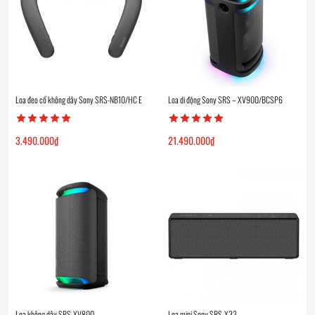
Loa đeo cổ không dây Sony SRS-NB10/HC E
Loa di động Sony SRS – XV900/BCSP6
3.490.000
₫
21.490.000
₫
Loa không dây SRS-XV800
Loa mini Sony SRS-X33