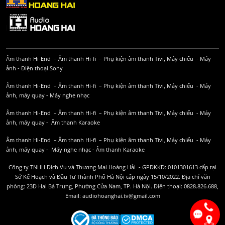
Âm thanh Hi-End
–
Âm thanh Hi-fi
–
Phụ kiện âm thanh
Tivi, Máy chiếu
-
Máy
ảnh
-
Điện thoại Sony
Âm thanh Hi-End
–
Âm thanh Hi-fi
–
Phụ kiện âm thanh
Tivi, Máy chiếu
-
Máy
ảnh, máy quay
-
Máy nghe nhạc
Âm thanh Hi-End
–
Âm thanh Hi-fi
–
Phụ kiện âm thanh
Tivi, Máy chiếu
-
Máy
ảnh, máy quay
-
Âm thanh Karaoke
Âm thanh Hi-End
–
Âm thanh Hi-fi
–
Phụ kiện âm thanh
Tivi, Máy chiếu
-
Máy
ảnh, máy quay
-
Máy nghe nhạc
-
Âm thanh Karaoke
Công ty TNHH Dịch Vụ và Thương Mại Hoàng Hải - GPĐKKD: 0101301613 cấp tại
Sở Kế Hoạch và Đầu Tư Thành Phố Hà Nội cấp ngày 15/10/2022. Địa chỉ văn
phòng: 23D Hai Bà Trưng, Phường Cửa Nam, TP. Hà Nội. Điện thoại: 0828.826.688,
Email: audiohoanghai.tv@gmail.com