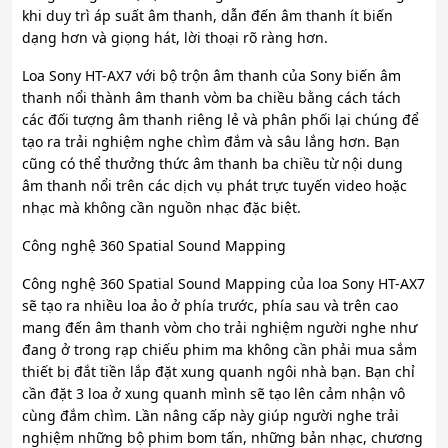
khi duy trì áp suất âm thanh, dẫn đến âm thanh ít biến
dạng hơn và giọng hát, lời thoại rõ ràng hơn.
Loa Sony HT-AX7 với bộ trộn âm thanh của Sony biến âm
thanh nổi thành âm thanh vòm ba chiều bằng cách tách
các đối tượng âm thanh riêng lẻ và phân phối lại chúng để
tạo ra trải nghiệm nghe chìm đắm và sâu lắng hơn. Bạn
cũng có thể thưởng thức âm thanh ba chiều từ nội dung
âm thanh nổi trên các dịch vụ phát trực tuyến video hoặc
nhạc mà không cần nguồn nhạc đặc biệt.
Công nghệ 360 Spatial Sound Mapping
Công nghệ 360 Spatial Sound Mapping của loa Sony HT-AX7
sẽ tạo ra nhiều loa ảo ở phía trước, phía sau và trên cao
mang đến âm thanh vòm cho trải nghiệm người nghe như
đang ở trong rạp chiếu phim ma không cần phải mua sắm
thiết bị đắt tiền lắp đặt xung quanh ngôi nhà bạn. Bạn chỉ
cần đặt 3 loa ở xung quanh mình sẽ tạo lên cảm nhận vô
cùng đắm chìm. Lần nâng cấp này giúp người nghe trải
nghiệm những bộ phim bom tấn, những bản nhạc, chương