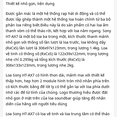
Thiết kế nhỏ gọn, tiện dụng
Được gắn mác là một hệ thống rạp hát di động và có thể
được lắp ghép thành một hệ thống loa hoàn chỉnh từ ba bộ
phận loa riêng biệt.Điều này là do sản phẩm có hai loa âm
thanh vòm có thể tháo rời, kết hợp với loa nằm ngang. Sony
HT-AX7 là một bộ loa ba trong một, kích thước thanh mảnh
nhỏ gọn với thông số lần lượt là loa trước, loa không dây
(RxCxS) lần lượt là 306x97x123mm, trọng lượng 1.4kg. Loa
vệ tinh có thông số (RxCxS) là 122x39x122mm, trọng lượng
nhẹ chỉ 0.295kg và tổng kích thước (RxCxS) là
306x133x123mm, trọng lượng nhẹ 2kg.
Loa Sony HT-AX7 có hình thon dài, mảnh mai với thiết kế
thấp hơn, hẹp hơn 2 module hình tròn nhỏ nhắn phía trên
có kích thước bằng đế lót ly có thể gắn lại với loa phía dưới
nhờ các đế từ tính của chúng. Logo thương hiệu được đặt
nhỏ gọn ở mặt trên của loa soundbar giúp tăng độ nhận
diện của hãng với người tiêu dùng
Loa Sony HT-AX7 có loa vệ tinh và loa trung tâm có thể tháo