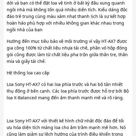
dời và bạn có thể đặt loa vệ tinh ở bất kỳ đâu xung quanh
ngôi nhà mà không tốn quá nhiều diện tích. Kiểu dáng độc
đáo trẻ trung cùng màu xám nhạt thanh lịch là sự kết hợp
hoàn hảo phù hợp với nhiều không gian khác nhau trong
ngồi nhà của bạn
Hướng đến mục tiêu bảo vệ môi trường vì vậy HT-AX7 được
gia công 100% từ chất liệu nhựa tái chế, phần vỏ hộp đóng
gói cũng được làm từ chất liệu pha trộn giữa thân tre, thân
mía và giấy tái chế.
Hệ thống loa cao cấp
Loa Sony HT-AX7 có hai loa phía trước và hai bộ tản nhiệt
thụ động ở bên cạnh. Các loa phía trước được hỗ trợ bởi Bộ
loa X-Balanced mang đến âm thanh mạnh mẽ và rõ ràng.
Loa Sony HT-AX7 với thiết kế hình chữ nhật độc đáo để tối
ưu hóa diện tích màng loa cho âm trầm mạnh mẽ hơn. Nó
cũng làm giảm sự lệch hướng của trình điều khiển trong