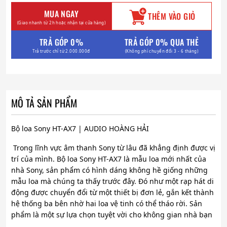
MUA NGAY
THÊM VÀO GIỎ
(Giao nhanh từ 2h hoặc nhận tại cửa hàng)
TRẢ GÓP 0%
TRẢ GÓP 0% QUA THẺ
Trả trước chỉ từ 2.000.000đ
(Không phí chuyển đổi 3 - 6 tháng)
MÔ TẢ SẢN PHẨM
Bộ loa Sony HT-AX7 | AUDIO HOÀNG HẢI
Trong lĩnh vực âm thanh Sony từ lâu đã khẳng định được vị
trí của mình. Bộ loa Sony HT-AX7 là mẫu loa mới nhất của
nhà Sony, sản phẩm có hình dáng không hề giống những
mẫu loa mà chúng ta thấy trước đây. Đó như một rạp hát di
động được chuyển đổi từ một thiết bị đơn lẻ, gắn kết thành
hệ thống ba bên nhờ hai loa vệ tinh có thể tháo rời. Sản
phẩm là một sự lựa chọn tuyệt vời cho không gian nhà bạn