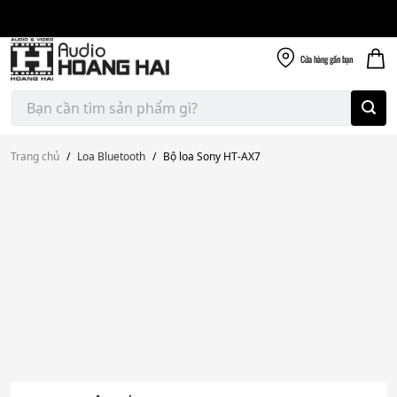
Giao nhanh miễn
Skip
phí
to
300k
content
Cửa hàng
gần bạn
Tìm
kiếm:
Trang chủ
/
Loa Bluetooth
/
Bộ loa Sony HT-AX7