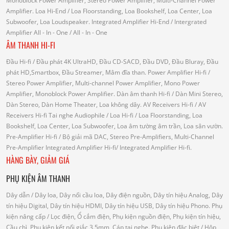
Monoblock Power Amplifier, Stereo Power Amplifier, Multi-Channel Power
Amplifier.
Loa Hi-End
/ Loa Floorstanding, Loa Bookshelf, Loa Center, Loa
Subwoofer, Loa Loudspeaker.
Integrated Amplifier Hi-End
/ Intergrated
Amplifier
All - In - One
/ All - In - One
ÂM THANH HI-FI
Đầu Hi-fi
/ Đầu phát 4K UltraHD, Đầu CD-SACD, Đầu DVD, Đầu Bluray, Đầu
phát HD,Smartbox, Đầu Streamer, Mâm đĩa than.
Power Amplifier Hi-fi
/
Stereo Power Amplifier, Multi-channel Power Amplifier, Mono Power
Amplifier, Monoblock Power Amplifier.
Dàn âm thanh Hi-fi
/ Dàn Mini Stereo,
Dàn Stereo, Dàn Home Theater, Loa không dây.
AV Receivers Hi-fi
/ AV
Receivers Hi-fi
Tai nghe Audiophile
/
Loa Hi-fi
/ Loa Floorstanding, Loa
Bookshelf, Loa Center, Loa Subwoofer, Loa âm tường âm trần, Loa sân vườn.
Pre-Amplifier Hi-fi
/ Bộ giải mã DAC, Stereo Pre-Amplifiers, Multi-Channel
Pre-Amplifier
Integrated Amplifier Hi-fi
/ Integrated Amplifier Hi-fi.
HÀNG BÀY, GIẢM GIÁ
PHỤ KIỆN ÂM THANH
Dây dẫn
/ Dây loa, Dây nối cầu loa, Dây điện nguồn, Dây tín hiệu Analog, Dây
tín hiệu Digital, Dây tín hiệu HDMI, Dây tín hiệu USB, Dây tín hiệu Phono.
Phụ
kiện nâng cấp
/ Lọc điện, Ổ cắm điện, Phụ kiện nguồn điện, Phụ kiện tín hiệu,
Cầu chì, Phụ kiện kết nối giắc 3.5mm, Cáp tai nghe.
Phụ kiện đặc biệt
/ Hộp