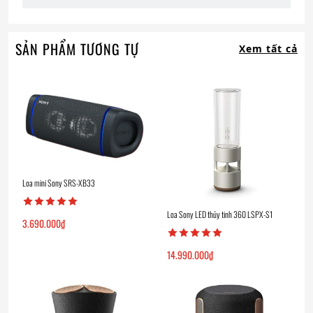
SẢN PHẨM TƯƠNG TỰ
Xem tất cả
Loa mini Sony SRS-XB33
Loa Sony LED thủy tinh 360 LSPX-S1
3.690.000
₫
14.990.000
₫