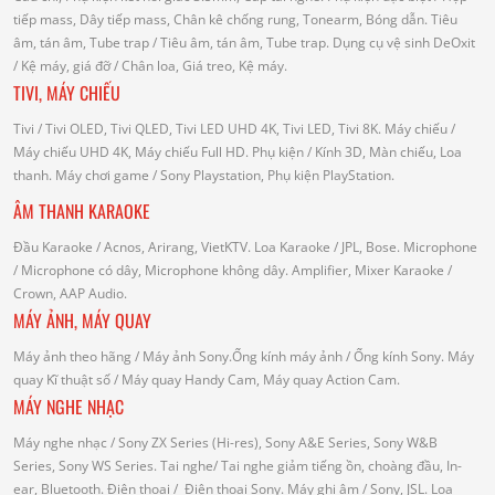
tiếp mass, Dây tiếp mass, Chân kê chống rung, Tonearm, Bóng dẫn.
Tiêu
âm, tán âm, Tube trap
/ Tiêu âm, tán âm, Tube trap.
Dụng cụ vệ sinh DeOxit
/
Kệ máy, giá đỡ
/ Chân loa, Giá treo, Kệ máy.
TIVI, MÁY CHIẾU
Tivi
/ Tivi OLED, Tivi QLED, Tivi LED UHD 4K, Tivi LED, Tivi 8K.
Máy chiếu
/
Máy chiếu UHD 4K, Máy chiếu Full HD.
Phụ kiện
/ Kính 3D, Màn chiếu, Loa
thanh.
Máy chơi game
/ Sony Playstation, Phụ kiện PlayStation.
ÂM THANH KARAOKE
Đầu Karaoke
/ Acnos, Arirang, VietKTV.
Loa Karaoke
/ JPL, Bose.
Microphone
/ Microphone có dây, Microphone không dây.
Amplifier, Mixer Karaoke
/
Crown, AAP Audio.
MÁY ẢNH, MÁY QUAY
Máy ảnh theo hãng
/ Máy ảnh Sony.Ống kính máy ảnh / Ống kính Sony.
Máy
quay Kĩ thuật số
/ Máy quay Handy Cam, Máy quay Action Cam.
MÁY NGHE NHẠC
Máy nghe nhạc
/ Sony ZX Series (Hi-res), Sony A&E Series, Sony W&B
Series, Sony WS Series.
Tai nghe
/ Tai nghe giảm tiếng ồn, choàng đầu, In-
ear, Bluetooth.
Điện thoại
/ Điện thoại Sony.
Máy ghi âm
/ Sony, JSL.
Loa