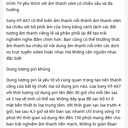
trình TV yêu thích với âm thanh vòm có chiều sâu và đa
hướng
Sony HT-AX7 có thể biến âm thanh nổi thành âm thanh vòm
ba chiều với bộ phối âm của Sony bằng cách tách các đối
tượng âm thanh riêng lẻ và phân phối lại để tạo trải
nghiệm nghe đắm chìm hơn. Bạn cũng có thể thưởng thức
âm thanh ba chiều từ nội dung âm thanh nổi trên các dịch
vụ trực tuyến video hoặc nhạc mà không cần nguồn nhạc
đặc biệt
Dung lượng pin khủng
Dung lượng pin là yếu tố vô cùng quan trọng tạo nên thành
công của bất kỳ chiếc loa sử dụng pin nào. Loa Sony HT-AX7
với thời lượng sử dụng pin lên đến 30 giờ cho mỗi lần sạc
và 2 loa vệ tinh có thể sạc không dây qua đế sạc bố trí ở
mặt bên thiết bị loa trung tâm. Với thời gian sạc loa trước 4
giờ, loa sau 4,5 giờ và khi bạn sạc nhanh chỉ trong vòng 10
phút thì thời gian sử dụng lên đến 150 phút mang đến cho
bạn trải nghiệm âm thanh liền mạch, không bị gián đoạn