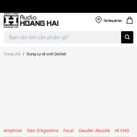
Giao nhanh miễn
Skip
phí
to
300k
content
Cửa hàng
gần bạn
Tìm
kiếm:
Trang chủ
/
Dụng cụ vệ sinh DeOxit
Amphion
Dan D'Agostino
Focal
Gauder Akustik
HI END
H