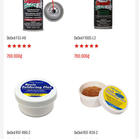
DeOxit F5S-H6
DeOxit F100S-L2
790.000
₫
790.000
₫
DeOxit RSF-R80-2
DeOxit RSF-R39-2