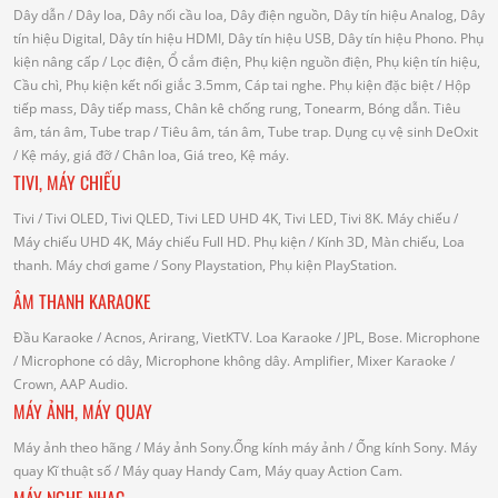
Dây dẫn
/ Dây loa, Dây nối cầu loa, Dây điện nguồn, Dây tín hiệu Analog, Dây
tín hiệu Digital, Dây tín hiệu HDMI, Dây tín hiệu USB, Dây tín hiệu Phono.
Phụ
kiện nâng cấp
/ Lọc điện, Ổ cắm điện, Phụ kiện nguồn điện, Phụ kiện tín hiệu,
Cầu chì, Phụ kiện kết nối giắc 3.5mm, Cáp tai nghe.
Phụ kiện đặc biệt
/ Hộp
tiếp mass, Dây tiếp mass, Chân kê chống rung, Tonearm, Bóng dẫn.
Tiêu
âm, tán âm, Tube trap
/ Tiêu âm, tán âm, Tube trap.
Dụng cụ vệ sinh DeOxit
/
Kệ máy, giá đỡ
/ Chân loa, Giá treo, Kệ máy.
TIVI, MÁY CHIẾU
Tivi
/ Tivi OLED, Tivi QLED, Tivi LED UHD 4K, Tivi LED, Tivi 8K.
Máy chiếu
/
Máy chiếu UHD 4K, Máy chiếu Full HD.
Phụ kiện
/ Kính 3D, Màn chiếu, Loa
thanh.
Máy chơi game
/ Sony Playstation, Phụ kiện PlayStation.
ÂM THANH KARAOKE
Đầu Karaoke
/ Acnos, Arirang, VietKTV.
Loa Karaoke
/ JPL, Bose.
Microphone
/ Microphone có dây, Microphone không dây.
Amplifier, Mixer Karaoke
/
Crown, AAP Audio.
MÁY ẢNH, MÁY QUAY
Máy ảnh theo hãng
/ Máy ảnh Sony.Ống kính máy ảnh / Ống kính Sony.
Máy
quay Kĩ thuật số
/ Máy quay Handy Cam, Máy quay Action Cam.