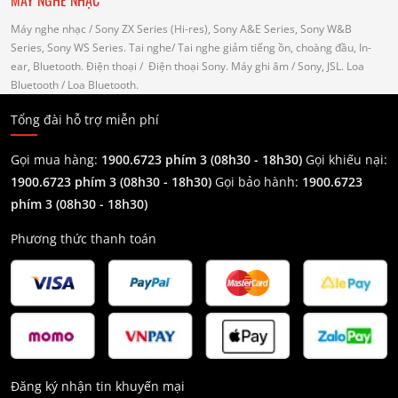
MÁY NGHE NHẠC
Máy nghe nhạc
/ Sony ZX Series (Hi-res), Sony A&E Series, Sony W&B
Series, Sony WS Series.
Tai nghe
/ Tai nghe giảm tiếng ồn, choàng đầu, In-
ear, Bluetooth.
Điện thoại
/ Điện thoại Sony.
Máy ghi âm
/ Sony, JSL.
Loa
Bluetooth
/ Loa Bluetooth.
Tổng đài hỗ trợ miễn phí
Gọi mua hàng:
1900.6723 phím 3 (08h30 - 18h30)
Gọi khiếu nại:
1900.6723 phím 3
(08h30 - 18h30)
Gọi bảo hành:
1900.6723
phím 3
(08h30 - 18h30)
Phương thức thanh toán
Đăng ký nhận tin khuyến mại