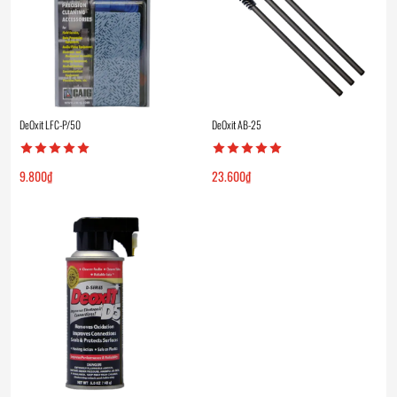
DeOxit LFC-P/50
DeOxit AB-25
9.800
₫
23.600
₫