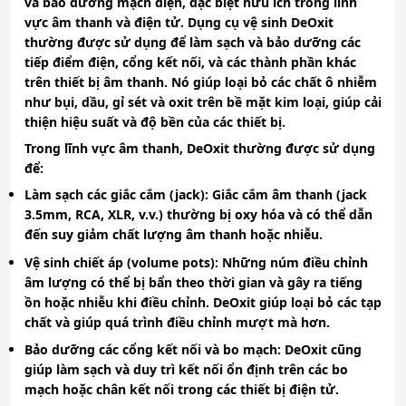
và bảo dưỡng mạch điện, đặc biệt hữu ích trong lĩnh
vực âm thanh và điện tử. Dụng cụ vệ sinh DeOxit
thường được sử dụng để làm sạch và bảo dưỡng các
tiếp điểm điện, cổng kết nối, và các thành phần khác
trên thiết bị âm thanh. Nó giúp loại bỏ các chất ô nhiễm
như bụi, dầu, gỉ sét và oxit trên bề mặt kim loại, giúp cải
thiện hiệu suất và độ bền của các thiết bị.
Trong lĩnh vực âm thanh, DeOxit thường được sử dụng
để:
Làm sạch các giắc cắm (jack)
: Giắc cắm âm thanh (jack
3.5mm, RCA, XLR, v.v.) thường bị oxy hóa và có thể dẫn
đến suy giảm chất lượng âm thanh hoặc nhiễu.
Vệ sinh chiết áp (volume pots)
: Những núm điều chỉnh
âm lượng có thể bị bẩn theo thời gian và gây ra tiếng
ồn hoặc nhiễu khi điều chỉnh. DeOxit giúp loại bỏ các tạp
chất và giúp quá trình điều chỉnh mượt mà hơn.
Bảo dưỡng các cổng kết nối và bo mạch
: DeOxit cũng
giúp làm sạch và duy trì kết nối ổn định trên các bo
mạch hoặc chân kết nối trong các thiết bị điện tử.