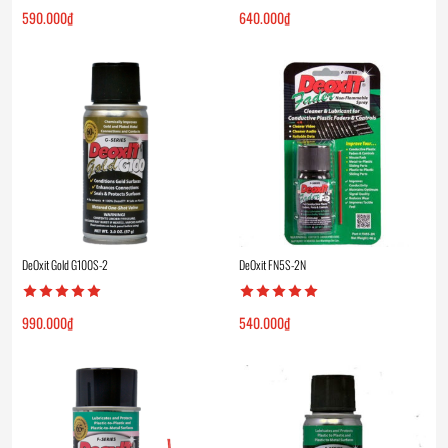
590.000
₫
640.000
₫
DeOxit Gold G100S-2
DeOxit FN5S-2N
990.000
₫
540.000
₫