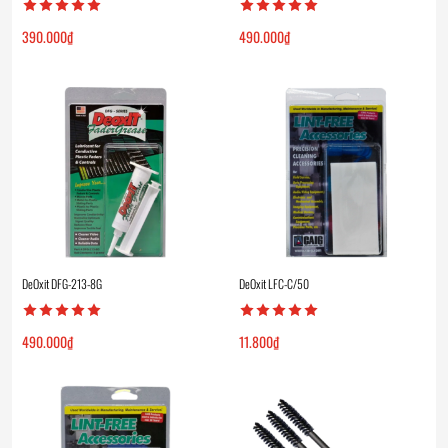
390.000
₫
490.000
₫
DeOxit DFG-213-8G
DeOxit LFC-C/50
490.000
₫
11.800
₫