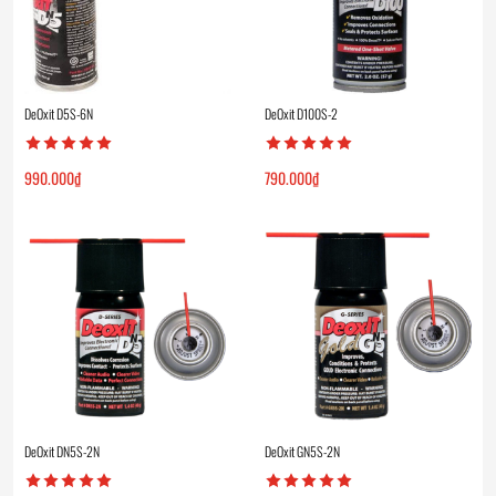
DeOxit D5S-6N
DeOxit D100S-2
990.000
₫
790.000
₫
DeOxit DN5S-2N
DeOxit GN5S-2N