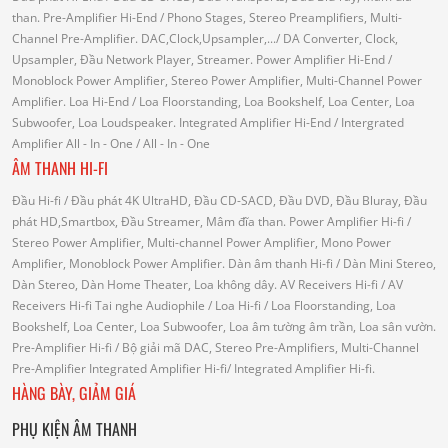
than.
Pre-Amplifier Hi-End
/ Phono Stages, Stereo Preamplifiers, Multi-
Channel Pre-Amplifier.
DAC,Clock,Upsampler,...
/ DA Converter, Clock,
Upsampler, Đầu Network Player, Streamer.
Power Amplifier Hi-End
/
Monoblock Power Amplifier, Stereo Power Amplifier, Multi-Channel Power
Amplifier.
Loa Hi-End
/ Loa Floorstanding, Loa Bookshelf, Loa Center, Loa
Subwoofer, Loa Loudspeaker.
Integrated Amplifier Hi-End
/ Intergrated
Amplifier
All - In - One
/ All - In - One
ÂM THANH HI-FI
Đầu Hi-fi
/ Đầu phát 4K UltraHD, Đầu CD-SACD, Đầu DVD, Đầu Bluray, Đầu
phát HD,Smartbox, Đầu Streamer, Mâm đĩa than.
Power Amplifier Hi-fi
/
Stereo Power Amplifier, Multi-channel Power Amplifier, Mono Power
Amplifier, Monoblock Power Amplifier.
Dàn âm thanh Hi-fi
/ Dàn Mini Stereo,
Dàn Stereo, Dàn Home Theater, Loa không dây.
AV Receivers Hi-fi
/ AV
Receivers Hi-fi
Tai nghe Audiophile
/
Loa Hi-fi
/ Loa Floorstanding, Loa
Bookshelf, Loa Center, Loa Subwoofer, Loa âm tường âm trần, Loa sân vườn.
Pre-Amplifier Hi-fi
/ Bộ giải mã DAC, Stereo Pre-Amplifiers, Multi-Channel
Pre-Amplifier
Integrated Amplifier Hi-fi
/ Integrated Amplifier Hi-fi.
HÀNG BÀY, GIẢM GIÁ
PHỤ KIỆN ÂM THANH