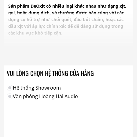
Sản phẩm DeOxit có nhiều loại khác nhau như dạng xịt,
gel, hoặc dung dịch, và thường được bán cùng với các
dụng cụ hỗ trợ như chổi quét, đầu bút chấm, hoặc các
đầu xịt với áp lực chính xác để dễ dàng sử dụng trong
các khu vực khó tiếp cận.
VUI LÒNG CHỌN HỆ THỐNG CỬA HÀNG
Hệ thống Showroom
Văn phòng Hoàng Hải Audio