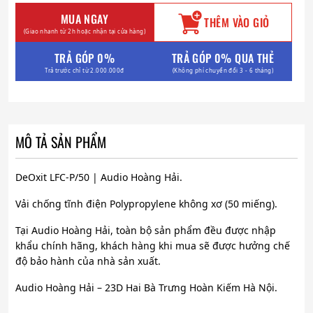
MUA NGAY
THÊM VÀO GIỎ
(Giao nhanh từ 2h hoặc nhận tại cửa hàng)
TRẢ GÓP 0%
TRẢ GÓP 0% QUA THẺ
Trả trước chỉ từ 2.000.000đ
(Không phí chuyển đổi 3 - 6 tháng)
MÔ TẢ SẢN PHẨM
DeOxit LFC-P/50 | Audio Hoàng Hải.
Vải chống tĩnh điện Polypropylene không xơ (50 miếng).
Tại Audio Hoàng Hải, toàn bộ sản phẩm đều được nhập
khẩu chính hãng, khách hàng khi mua sẽ được hưởng chế
độ bảo hành của nhà sản xuất.
Audio Hoàng Hải – 23D Hai Bà Trưng Hoàn Kiếm Hà Nội.