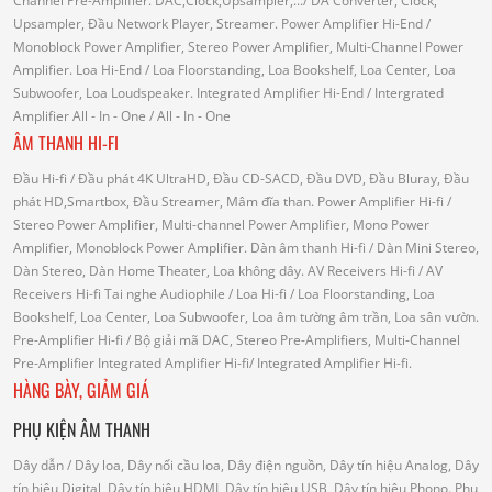
Channel Pre-Amplifier.
DAC,Clock,Upsampler,...
/ DA Converter, Clock,
Upsampler, Đầu Network Player, Streamer.
Power Amplifier Hi-End
/
Monoblock Power Amplifier, Stereo Power Amplifier, Multi-Channel Power
Amplifier.
Loa Hi-End
/ Loa Floorstanding, Loa Bookshelf, Loa Center, Loa
Subwoofer, Loa Loudspeaker.
Integrated Amplifier Hi-End
/ Intergrated
Amplifier
All - In - One
/ All - In - One
ÂM THANH HI-FI
Đầu Hi-fi
/ Đầu phát 4K UltraHD, Đầu CD-SACD, Đầu DVD, Đầu Bluray, Đầu
phát HD,Smartbox, Đầu Streamer, Mâm đĩa than.
Power Amplifier Hi-fi
/
Stereo Power Amplifier, Multi-channel Power Amplifier, Mono Power
Amplifier, Monoblock Power Amplifier.
Dàn âm thanh Hi-fi
/ Dàn Mini Stereo,
Dàn Stereo, Dàn Home Theater, Loa không dây.
AV Receivers Hi-fi
/ AV
Receivers Hi-fi
Tai nghe Audiophile
/
Loa Hi-fi
/ Loa Floorstanding, Loa
Bookshelf, Loa Center, Loa Subwoofer, Loa âm tường âm trần, Loa sân vườn.
Pre-Amplifier Hi-fi
/ Bộ giải mã DAC, Stereo Pre-Amplifiers, Multi-Channel
Pre-Amplifier
Integrated Amplifier Hi-fi
/ Integrated Amplifier Hi-fi.
HÀNG BÀY, GIẢM GIÁ
PHỤ KIỆN ÂM THANH
Dây dẫn
/ Dây loa, Dây nối cầu loa, Dây điện nguồn, Dây tín hiệu Analog, Dây
tín hiệu Digital, Dây tín hiệu HDMI, Dây tín hiệu USB, Dây tín hiệu Phono.
Phụ