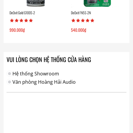
DeOxit Gold G100S-2
DeOxit FN5S-2N
990.000
₫
540.000
₫
VUI LÒNG CHỌN HỆ THỐNG CỬA HÀNG
Hệ thống Showroom
Văn phòng Hoàng Hải Audio