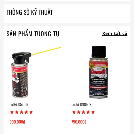
THÔNG SỐ KỸ THUẬT
SẢN PHẨM TƯƠNG TỰ
Xem tất cả
DeOxit D5S-6N
DeOxit D100S-2
990.000
₫
790.000
₫