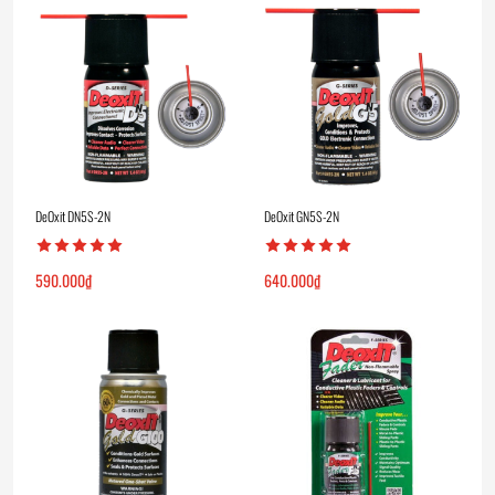
DeOxit DN5S-2N
DeOxit GN5S-2N
590.000
₫
640.000
₫