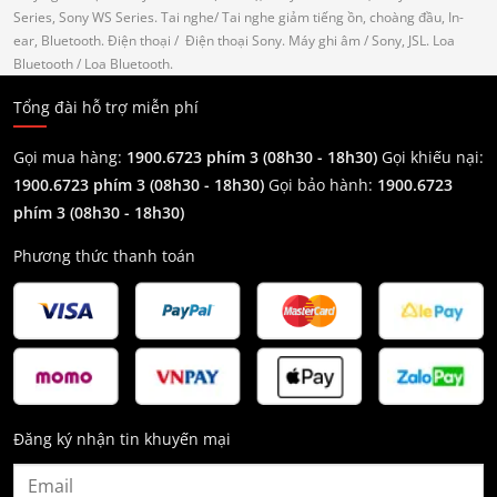
Series, Sony WS Series.
Tai nghe
/ Tai nghe giảm tiếng ồn, choàng đầu, In-
ear, Bluetooth.
Điện thoại
/ Điện thoại Sony.
Máy ghi âm
/ Sony, JSL.
Loa
Bluetooth
/ Loa Bluetooth.
Tổng đài hỗ trợ miễn phí
Gọi mua hàng:
1900.6723 phím 3 (08h30 - 18h30)
Gọi khiếu nại:
1900.6723 phím 3
(08h30 - 18h30)
Gọi bảo hành:
1900.6723
phím 3
(08h30 - 18h30)
Phương thức thanh toán
Đăng ký nhận tin khuyến mại