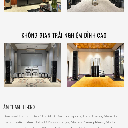
KHÔNG GIAN TRẢI NGHIỆM ĐỈNH CAO
ÂM THANH Hi-END
Đầu phát Hi-End
/ Đầu CD-SACD, Đầu Transports, Đầu Blu-ray, Mâm đĩa
than.
Pre-Amplifier Hi-End
/ Phono Stages, Stereo Preamplifiers, Multi-