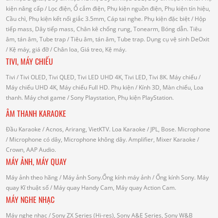
kiện nâng cấp
/ Lọc điện, Ổ cắm điện, Phụ kiện nguồn điện, Phụ kiện tín hiệu,
Cầu chì, Phụ kiện kết nối giắc 3.5mm, Cáp tai nghe.
Phụ kiện đặc biệt
/ Hộp
tiếp mass, Dây tiếp mass, Chân kê chống rung, Tonearm, Bóng dẫn.
Tiêu
âm, tán âm, Tube trap
/ Tiêu âm, tán âm, Tube trap.
Dụng cụ vệ sinh DeOxit
/
Kệ máy, giá đỡ
/ Chân loa, Giá treo, Kệ máy.
TIVI, MÁY CHIẾU
Tivi
/ Tivi OLED, Tivi QLED, Tivi LED UHD 4K, Tivi LED, Tivi 8K.
Máy chiếu
/
Máy chiếu UHD 4K, Máy chiếu Full HD.
Phụ kiện
/ Kính 3D, Màn chiếu, Loa
thanh.
Máy chơi game
/ Sony Playstation, Phụ kiện PlayStation.
ÂM THANH KARAOKE
Đầu Karaoke
/ Acnos, Arirang, VietKTV.
Loa Karaoke
/ JPL, Bose.
Microphone
/ Microphone có dây, Microphone không dây.
Amplifier, Mixer Karaoke
/
Crown, AAP Audio.
MÁY ẢNH, MÁY QUAY
Máy ảnh theo hãng
/ Máy ảnh Sony.Ống kính máy ảnh / Ống kính Sony.
Máy
quay Kĩ thuật số
/ Máy quay Handy Cam, Máy quay Action Cam.
MÁY NGHE NHẠC
Máy nghe nhạc
/ Sony ZX Series (Hi-res), Sony A&E Series, Sony W&B