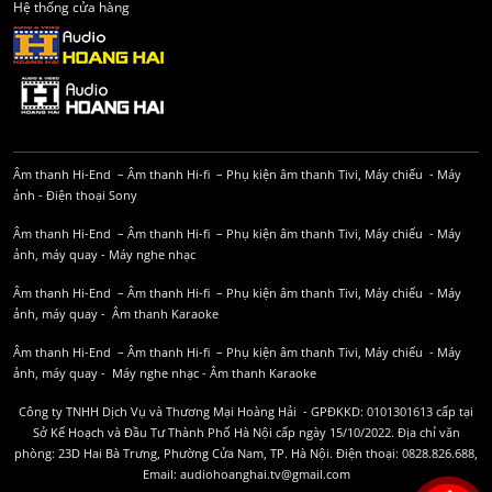
Hệ thống cửa hàng
Âm thanh Hi-End
–
Âm thanh Hi-fi
–
Phụ kiện âm thanh
Tivi, Máy chiếu
-
Máy
ảnh
-
Điện thoại Sony
Âm thanh Hi-End
–
Âm thanh Hi-fi
–
Phụ kiện âm thanh
Tivi, Máy chiếu
-
Máy
ảnh, máy quay
-
Máy nghe nhạc
Âm thanh Hi-End
–
Âm thanh Hi-fi
–
Phụ kiện âm thanh
Tivi, Máy chiếu
-
Máy
ảnh, máy quay
-
Âm thanh Karaoke
Âm thanh Hi-End
–
Âm thanh Hi-fi
–
Phụ kiện âm thanh
Tivi, Máy chiếu
-
Máy
ảnh, máy quay
-
Máy nghe nhạc
-
Âm thanh Karaoke
Công ty TNHH Dịch Vụ và Thương Mại Hoàng Hải - GPĐKKD: 0101301613 cấp tại
Sở Kế Hoạch và Đầu Tư Thành Phố Hà Nội cấp ngày 15/10/2022. Địa chỉ văn
phòng: 23D Hai Bà Trưng, Phường Cửa Nam, TP. Hà Nội. Điện thoại: 0828.826.688,
Email: audiohoanghai.tv@gmail.com