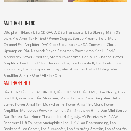
ÂM THANH Hi-END
Đầu phát Hi-End
/ Đầu CD-SACD, Đầu Transports, Đầu Blu-ray, Mâm đĩa
than.
Pre-Amplifier Hi-End
/ Phono Stages, Stereo Preamplifiers, Multi-
Channel Pre-Amplifier.
DAC,Clock,Upsampler,...
/ DA Converter, Clock,
Upsampler, Đầu Network Player, Streamer.
Power Amplifier Hi-End
/
Monoblock Power Amplifier, Stereo Power Amplifier, Multi-Channel Power
Amplifier.
Loa Hi-End
/ Loa Floorstanding, Loa Bookshelf, Loa Center, Loa
Subwoofer, Loa Loudspeaker.
Integrated Amplifier Hi-End
/ Intergrated
Amplifier
All - In - One
/ All - In - One
ÂM THANH HI-FI
Đầu Hi-fi
/ Đầu phát 4K UltraHD, Đầu CD-SACD, Đầu DVD, Đầu Bluray, Đầu
phát HD,Smartbox, Đầu Streamer, Mâm đĩa than.
Power Amplifier Hi-fi
/
Stereo Power Amplifier, Multi-channel Power Amplifier, Mono Power
Amplifier, Monoblock Power Amplifier.
Dàn âm thanh Hi-fi
/ Dàn Mini Stereo,
Dàn Stereo, Dàn Home Theater, Loa không dây.
AV Receivers Hi-fi
/ AV
Receivers Hi-fi
Tai nghe Audiophile
/
Loa Hi-fi
/ Loa Floorstanding, Loa
Bookshelf, Loa Center, Loa Subwoofer, Loa âm tường âm trần, Loa sân vườn.