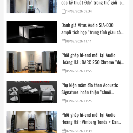
cao kỹ thuật Đức” trong thế giới loa
hi-end tham chiếu
14/02/2026 09:34
Đánh giá Vitus Audio SIA-030:
ampli tích hợp “trung tính giàu cảm
xúc”, mạnh mẽ và linh hoạt cho
09/02/2026 11:11
nhiều phòng nghe
Phối ghép hi-end mới tại Audio
Hoàng Hải: DARC 250 Chrome “độc
bản” cùng FM Acoustics, Goldmund,
05/02/2026 11:55
Kalista Ultimate SE & Siltech
Phụ kiện mâm đĩa than Acoustic
Signature: hoàn thiện “chuỗi
analog” từ tầng phono đến chi tiết
03/02/2026 11:25
cơ học
Phối ghép hi-end mới tại Audio
Hoàng Hải: Vimberg Tonda + Dan
D’Agostino Master Audio Systems
02/02/2026 11:39