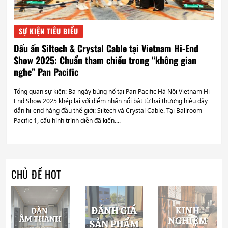
SỰ KIỆN TIÊU BIỂU
SỰ
Dấu ấn Siltech & Crystal Cable tại Vietnam Hi-End
|VI
Show 2025: Chuẩn tham chiếu trong “không gian
202
nghe” Pan Pacific
trả
Tổng quan sự kiện: Ba ngày bùng nổ tại Pan Pacific Hà Nội Vietnam Hi-
Lời 
End Show 2025 khép lại với điểm nhấn nổi bật từ hai thương hiệu dây
Viet
dẫn hi-end hàng đầu thế giới: Siltech và Crystal Cable. Tại Ballroom
rực 
Pacific 1, cấu hình trình diễn đã kiến....
nước
CHỦ ĐỀ HOT