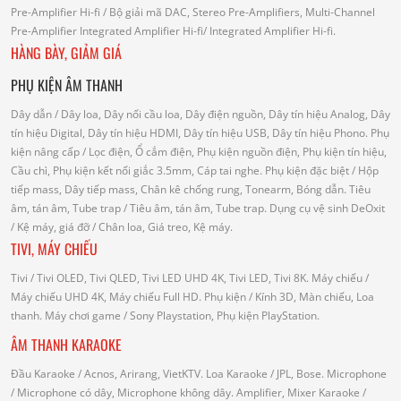
Pre-Amplifier Hi-fi
/ Bộ giải mã DAC, Stereo Pre-Amplifiers, Multi-Channel
Pre-Amplifier
Integrated Amplifier Hi-fi
/ Integrated Amplifier Hi-fi.
HÀNG BÀY, GIẢM GIÁ
PHỤ KIỆN ÂM THANH
Dây dẫn
/ Dây loa, Dây nối cầu loa, Dây điện nguồn, Dây tín hiệu Analog, Dây
tín hiệu Digital, Dây tín hiệu HDMI, Dây tín hiệu USB, Dây tín hiệu Phono.
Phụ
kiện nâng cấp
/ Lọc điện, Ổ cắm điện, Phụ kiện nguồn điện, Phụ kiện tín hiệu,
Cầu chì, Phụ kiện kết nối giắc 3.5mm, Cáp tai nghe.
Phụ kiện đặc biệt
/ Hộp
tiếp mass, Dây tiếp mass, Chân kê chống rung, Tonearm, Bóng dẫn.
Tiêu
âm, tán âm, Tube trap
/ Tiêu âm, tán âm, Tube trap.
Dụng cụ vệ sinh DeOxit
/
Kệ máy, giá đỡ
/ Chân loa, Giá treo, Kệ máy.
TIVI, MÁY CHIẾU
Tivi
/ Tivi OLED, Tivi QLED, Tivi LED UHD 4K, Tivi LED, Tivi 8K.
Máy chiếu
/
Máy chiếu UHD 4K, Máy chiếu Full HD.
Phụ kiện
/ Kính 3D, Màn chiếu, Loa
thanh.
Máy chơi game
/ Sony Playstation, Phụ kiện PlayStation.
ÂM THANH KARAOKE
Đầu Karaoke
/ Acnos, Arirang, VietKTV.
Loa Karaoke
/ JPL, Bose.
Microphone
/ Microphone có dây, Microphone không dây.
Amplifier, Mixer Karaoke
/