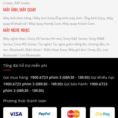
Crown, AAP Audio.
MÁY ẢNH, MÁY QUAY
Máy ảnh theo hãng
/ Máy ảnh Sony.Ống kính máy ảnh / Ống kính Sony.
Máy
quay Kĩ thuật số
/ Máy quay Handy Cam, Máy quay Action Cam.
MÁY NGHE NHẠC
Máy nghe nhạc
/ Sony ZX Series (Hi-res), Sony A&E Series, Sony W&B
Series, Sony WS Series.
Tai nghe
/ Tai nghe giảm tiếng ồn, choàng đầu, In-
ear, Bluetooth.
Điện thoại
/ Điện thoại Sony.
Máy ghi âm
/ Sony, JSL.
Loa
Bluetooth
/ Loa Bluetooth.
Tổng đài hỗ trợ miễn phí
Gọi mua hàng:
1900.6723 phím 3 (08h30 - 18h30)
Gọi khiếu nại:
1900.6723 phím 3
(08h30 - 18h30)
Gọi bảo hành:
1900.6723
phím 3
(08h30 - 18h30)
Phương thức thanh toán