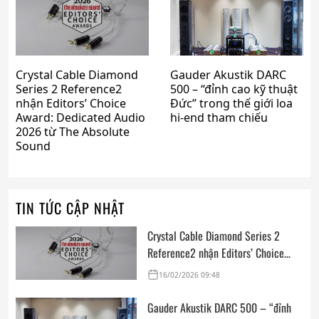
Crystal Cable Diamond
Gauder Akustik DARC
Series 2 Reference2
500 – “đỉnh cao kỹ thuật
nhận Editors’ Choice
Đức” trong thế giới loa
Award: Dedicated Audio
hi-end tham chiếu
2026 từ The Absolute
Sound
TIN TỨC CẬP NHẬT
Crystal Cable Diamond Series 2
Reference2 nhận Editors’ Choice
Award: Dedicated Audio 2026 từ
16/02/2026 09:48
The Absolute Sound
Gauder Akustik DARC 500 – “đỉnh