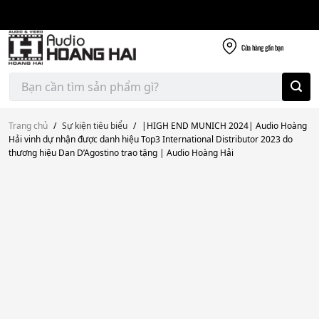
Giao nhanh miễn
Skip
phí
to
300k
content
Cửa hàng
gần bạn
Tìm
kiếm:
Trang chủ
/
Sự kiện tiêu biểu
/
|HIGH END MUNICH 2024| Audio Hoàng
Hải vinh dự nhận được danh hiệu Top3 International Distributor 2023 do
thương hiệu Dan D’Agostino trao tặng | Audio Hoàng Hải