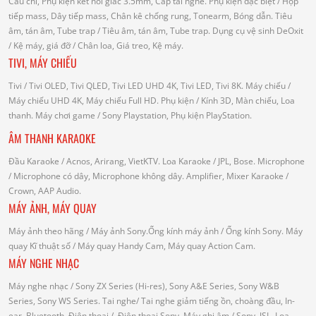
Cầu chì, Phụ kiện kết nối giắc 3.5mm, Cáp tai nghe.
Phụ kiện đặc biệt
/ Hộp
tiếp mass, Dây tiếp mass, Chân kê chống rung, Tonearm, Bóng dẫn.
Tiêu
âm, tán âm, Tube trap
/ Tiêu âm, tán âm, Tube trap.
Dụng cụ vệ sinh DeOxit
/
Kệ máy, giá đỡ
/ Chân loa, Giá treo, Kệ máy.
TIVI, MÁY CHIẾU
Tivi
/ Tivi OLED, Tivi QLED, Tivi LED UHD 4K, Tivi LED, Tivi 8K.
Máy chiếu
/
Máy chiếu UHD 4K, Máy chiếu Full HD.
Phụ kiện
/ Kính 3D, Màn chiếu, Loa
thanh.
Máy chơi game
/ Sony Playstation, Phụ kiện PlayStation.
ÂM THANH KARAOKE
Đầu Karaoke
/ Acnos, Arirang, VietKTV.
Loa Karaoke
/ JPL, Bose.
Microphone
/ Microphone có dây, Microphone không dây.
Amplifier, Mixer Karaoke
/
Crown, AAP Audio.
MÁY ẢNH, MÁY QUAY
Máy ảnh theo hãng
/ Máy ảnh Sony.Ống kính máy ảnh / Ống kính Sony.
Máy
quay Kĩ thuật số
/ Máy quay Handy Cam, Máy quay Action Cam.
MÁY NGHE NHẠC
Máy nghe nhạc
/ Sony ZX Series (Hi-res), Sony A&E Series, Sony W&B
Series, Sony WS Series.
Tai nghe
/ Tai nghe giảm tiếng ồn, choàng đầu, In-