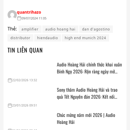
quantrihazo
09/07/2024 11:05
Thẻ:
amplifier
audio hoang hai
dan d'agostino
distributor
hiendaudio
high end munich 2024
TIN LIÊN QUAN
Audio Hoàng Hải chính thức khai xuân
Bính Ngọ 2026: Rộn ràng ngày mở
cửa, trọn vẹn lời chúc đầu năm
22/02/2026 13:32
Sony thăm Audio Hoàng Hải và trao
quà Tết Nguyên đán 2026: Kết nối
thân tình, sẵn sàng cho mùa mua sắm
23/01/2026 09:51
cuối năm
Chúc mừng năm mới 2026 | Audio
Hoàng Hải