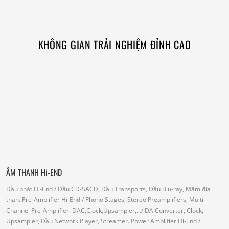
KHÔNG GIAN TRẢI NGHIỆM ĐỈNH CAO
ÂM THANH Hi-END
Đầu phát Hi-End
/ Đầu CD-SACD, Đầu Transports, Đầu Blu-ray, Mâm đĩa
than.
Pre-Amplifier Hi-End
/ Phono Stages, Stereo Preamplifiers, Multi-
Channel Pre-Amplifier.
DAC,Clock,Upsampler,...
/ DA Converter, Clock,
Upsampler, Đầu Network Player, Streamer.
Power Amplifier Hi-End
/