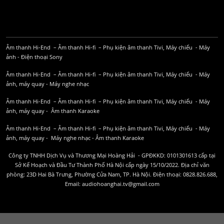
Âm thanh Hi-End
–
Âm thanh Hi-fi
–
Phụ kiện âm thanh
Tivi, Máy chiếu
-
Máy
ảnh
-
Điện thoại Sony
Âm thanh Hi-End
–
Âm thanh Hi-fi
–
Phụ kiện âm thanh
Tivi, Máy chiếu
-
Máy
ảnh, máy quay
-
Máy nghe nhạc
Âm thanh Hi-End
–
Âm thanh Hi-fi
–
Phụ kiện âm thanh
Tivi, Máy chiếu
-
Máy
ảnh, máy quay
-
Âm thanh Karaoke
Âm thanh Hi-End
–
Âm thanh Hi-fi
–
Phụ kiện âm thanh
Tivi, Máy chiếu
-
Máy
ảnh, máy quay
-
Máy nghe nhạc
-
Âm thanh Karaoke
Công ty TNHH Dịch Vụ và Thương Mại Hoàng Hải - GPĐKKD: 0101301613 cấp tại
Sở Kế Hoạch và Đầu Tư Thành Phố Hà Nội cấp ngày 15/10/2022. Địa chỉ văn
phòng: 23D Hai Bà Trưng, Phường Cửa Nam, TP. Hà Nội. Điện thoại: 0828.826.688,
Email: audiohoanghai.tv@gmail.com