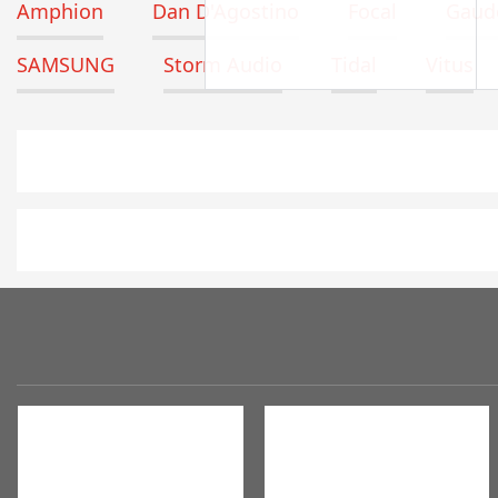
Amphion
Dan D'Agostino
Focal
Gaude
SAMSUNG
Storm Audio
Tidal
Vitus
CHỌN THEO TIÊU CHÍ
SẮP XẾP THEO
GIÁ SHOCK HÔM NAY