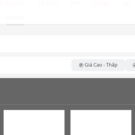
r Akustik
HI END
HIFI
Ikarao
JBL
Wadax
Giá Cao - Thấp