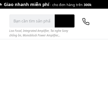
Giao nhanh miễn phí
- cho đơn hàng trên
300k
Tìm
Gọi mua
kiếm:
1900.672
Loa Focal
,
Integrated Amplifier
,
Tai nghe Sony
chống ồn
,
Monoblock Power Amplifier,..