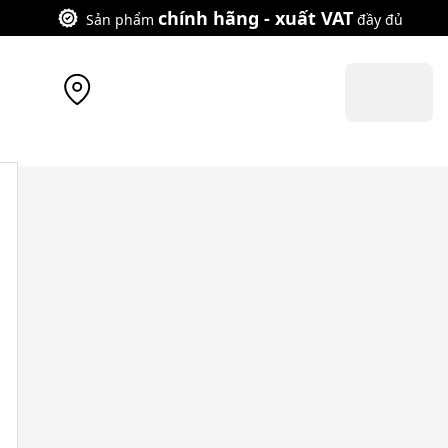
chính hãng - xuất VAT
Sản phẩm
đầy đủ
 hàng
gần bạn
Cửa hàng
Đăng nhập
3 phím 3