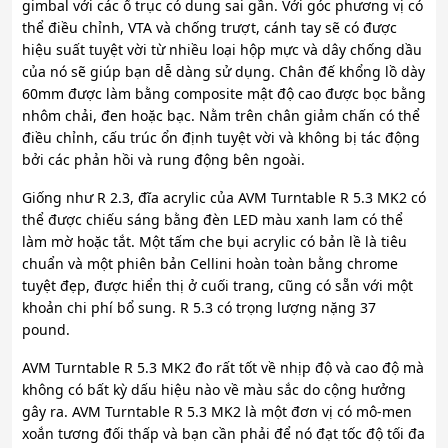
gimbal với các ổ trục có dung sai gần. Với góc phương vị có
thể điều chỉnh, VTA và chống trượt, cánh tay sẽ có được
hiệu suất tuyệt vời từ nhiều loại hộp mực và dây chống dầu
của nó sẽ giúp bạn dễ dàng sử dụng. Chân đế khổng lồ dày
60mm được làm bằng composite mật độ cao được bọc bằng
nhôm chải, đen hoặc bạc. Nằm trên chân giảm chấn có thể
điều chỉnh, cấu trúc ổn định tuyệt vời và không bị tác động
bởi các phản hồi và rung động bên ngoài.
Giống như R 2.3, đĩa acrylic của AVM Turntable R 5.3 MK2 có
thể được chiếu sáng bằng đèn LED màu xanh lam có thể
làm mờ hoặc tắt. Một tấm che bụi acrylic có bản lề là tiêu
chuẩn và một phiên bản Cellini hoàn toàn bằng chrome
tuyệt đẹp, được hiển thị ở cuối trang, cũng có sẵn với một
khoản chi phí bổ sung. R 5.3 có trọng lượng nặng 37
pound.
AVM Turntable R 5.3 MK2 đo rất tốt về nhịp độ và cao độ mà
không có bất kỳ dấu hiệu nào về màu sắc do cộng hưởng
gây ra. AVM Turntable R 5.3 MK2 là một đơn vị có mô-men
xoắn tương đối thấp và bạn cần phải để nó đạt tốc độ tối đa