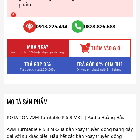
phẩm.
0913.225.494
0828.826.688
MUA NGAY
THÊM VÀO GIỎ
(Giao nhanh từ 2h hoặc nhận tại cửa hàng)
TRẢ GÓP 0%
TRẢ GÓP 0% QUA THẺ
Trả trước chỉ từ 2.000.000đ
(Không phí chuyển đổi 3 - 6 tháng)
MÔ TẢ SẢN PHẨM
ROTATION AVM Turntable R 5.3 MK2 | Audio Hoàng Hải.
AVM Turntable R 5.3 MK2 là bàn xoay truyền động bằng dây
đai với sự khác biệt. Hầu hết các bàn xoay truyền động