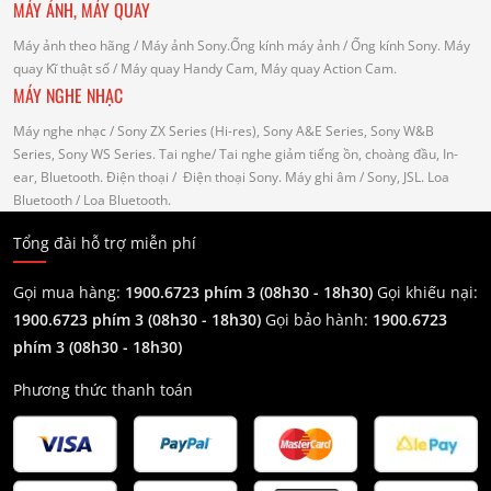
MÁY ẢNH, MÁY QUAY
Máy ảnh theo hãng
/ Máy ảnh Sony.Ống kính máy ảnh / Ống kính Sony.
Máy
quay Kĩ thuật số
/ Máy quay Handy Cam, Máy quay Action Cam.
MÁY NGHE NHẠC
Máy nghe nhạc
/ Sony ZX Series (Hi-res), Sony A&E Series, Sony W&B
Series, Sony WS Series.
Tai nghe
/ Tai nghe giảm tiếng ồn, choàng đầu, In-
ear, Bluetooth.
Điện thoại
/ Điện thoại Sony.
Máy ghi âm
/ Sony, JSL.
Loa
Bluetooth
/ Loa Bluetooth.
Tổng đài hỗ trợ miễn phí
Gọi mua hàng:
1900.6723 phím 3 (08h30 - 18h30)
Gọi khiếu nại:
1900.6723 phím 3
(08h30 - 18h30)
Gọi bảo hành:
1900.6723
phím 3
(08h30 - 18h30)
Phương thức thanh toán