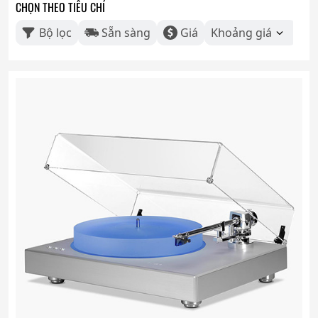
CHỌN THEO TIÊU CHÍ
Bộ lọc
Sẵn sàng
Giá
Khoảng giá
Th