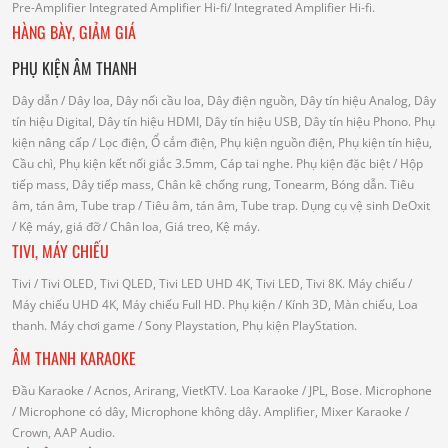
Pre-Amplifier
Integrated Amplifier Hi-fi
/ Integrated Amplifier Hi-fi.
HÀNG BÀY, GIẢM GIÁ
PHỤ KIỆN ÂM THANH
Dây dẫn
/ Dây loa, Dây nối cầu loa, Dây điện nguồn, Dây tín hiệu Analog, Dây
tín hiệu Digital, Dây tín hiệu HDMI, Dây tín hiệu USB, Dây tín hiệu Phono.
Phụ
kiện nâng cấp
/ Lọc điện, Ổ cắm điện, Phụ kiện nguồn điện, Phụ kiện tín hiệu,
Cầu chì, Phụ kiện kết nối giắc 3.5mm, Cáp tai nghe.
Phụ kiện đặc biệt
/ Hộp
tiếp mass, Dây tiếp mass, Chân kê chống rung, Tonearm, Bóng dẫn.
Tiêu
âm, tán âm, Tube trap
/ Tiêu âm, tán âm, Tube trap.
Dụng cụ vệ sinh DeOxit
/
Kệ máy, giá đỡ
/ Chân loa, Giá treo, Kệ máy.
TIVI, MÁY CHIẾU
Tivi
/ Tivi OLED, Tivi QLED, Tivi LED UHD 4K, Tivi LED, Tivi 8K.
Máy chiếu
/
Máy chiếu UHD 4K, Máy chiếu Full HD.
Phụ kiện
/ Kính 3D, Màn chiếu, Loa
thanh.
Máy chơi game
/ Sony Playstation, Phụ kiện PlayStation.
ÂM THANH KARAOKE
Đầu Karaoke
/ Acnos, Arirang, VietKTV.
Loa Karaoke
/ JPL, Bose.
Microphone
/ Microphone có dây, Microphone không dây.
Amplifier, Mixer Karaoke
/
Crown, AAP Audio.