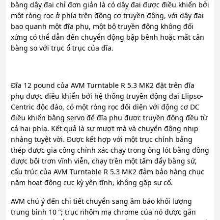
bằng dây đai chỉ đơn giản là có dây đai được điều khiển bởi
một ròng rọc ở phía trên động cơ truyền động, với dây đai
bao quanh một đĩa phụ, một bộ truyền động không đối
xứng có thể dẫn đến chuyển động bập bênh hoặc mất cân
bằng so với trục ổ trục của đĩa.
Đĩa 12 pound của AVM Turntable R 5.3 MK2 đặt trên đĩa
phụ được điều khiển bởi hệ thống truyền động đai Elipso-
Centric độc đáo, có một ròng rọc đối diện với động cơ DC
điều khiển bằng servo để đĩa phụ được truyền động đều từ
cả hai phía. Kết quả là sự mượt mà và chuyển động nhịp
nhàng tuyệt vời. Được kết hợp với một trục chính bằng
thép được gia công chính xác chạy trong ống lót bằng đồng
được bôi trơn vĩnh viễn, chạy trên một tấm đẩy bằng sứ,
cấu trúc của AVM Turntable R 5.3 MK2 đảm bảo hàng chục
năm hoạt động cực kỳ yên tĩnh, không gặp sự cố.
AVM chú ý đến chi tiết chuyển sang âm báo khối lượng
trung bình 10 ”; trục nhôm mạ chrome của nó được gắn