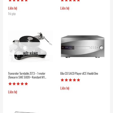
Liên hệ
Liên hệ
Trả góp
HẾT HÀNG
Transrotor Turntable ZET3 – 1-motor
Đầu CD SACD Player dCS Vivaldi One
(Tonearm SME 5009 + Konstant M1
Reference)
Liên hệ
Liên hệ