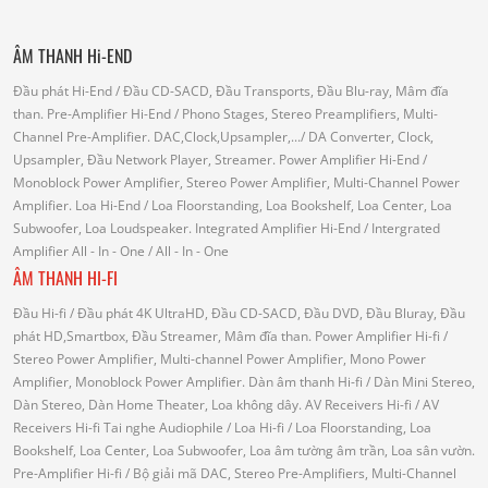
ÂM THANH Hi-END
Đầu phát Hi-End
/ Đầu CD-SACD, Đầu Transports, Đầu Blu-ray, Mâm đĩa
than.
Pre-Amplifier Hi-End
/ Phono Stages, Stereo Preamplifiers, Multi-
Channel Pre-Amplifier.
DAC,Clock,Upsampler,...
/ DA Converter, Clock,
Upsampler, Đầu Network Player, Streamer.
Power Amplifier Hi-End
/
Monoblock Power Amplifier, Stereo Power Amplifier, Multi-Channel Power
Amplifier.
Loa Hi-End
/ Loa Floorstanding, Loa Bookshelf, Loa Center, Loa
Subwoofer, Loa Loudspeaker.
Integrated Amplifier Hi-End
/ Intergrated
Amplifier
All - In - One
/ All - In - One
ÂM THANH HI-FI
Đầu Hi-fi
/ Đầu phát 4K UltraHD, Đầu CD-SACD, Đầu DVD, Đầu Bluray, Đầu
phát HD,Smartbox, Đầu Streamer, Mâm đĩa than.
Power Amplifier Hi-fi
/
Stereo Power Amplifier, Multi-channel Power Amplifier, Mono Power
Amplifier, Monoblock Power Amplifier.
Dàn âm thanh Hi-fi
/ Dàn Mini Stereo,
Dàn Stereo, Dàn Home Theater, Loa không dây.
AV Receivers Hi-fi
/ AV
Receivers Hi-fi
Tai nghe Audiophile
/
Loa Hi-fi
/ Loa Floorstanding, Loa
Bookshelf, Loa Center, Loa Subwoofer, Loa âm tường âm trần, Loa sân vườn.
Pre-Amplifier Hi-fi
/ Bộ giải mã DAC, Stereo Pre-Amplifiers, Multi-Channel