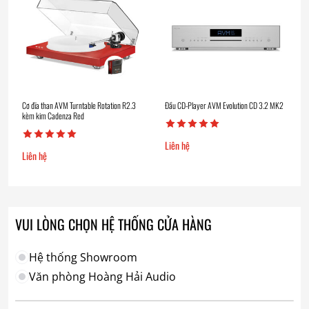
Cơ đĩa than AVM Turntable Rotation R2.3
Đầu CD-Player AVM Evolution CD 3.2 MK2
kèm kim Cadenza Red
Liên hệ
Liên hệ
VUI LÒNG CHỌN HỆ THỐNG CỬA HÀNG
Hệ thống Showroom
Văn phòng Hoàng Hải Audio