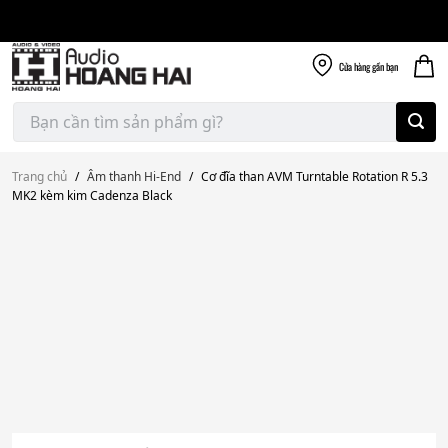
Giao nhanh miễn
Skip
phí
to
300k
content
Cửa hàng
gần bạn
Tìm
kiếm:
Trang chủ
/
Âm thanh Hi-End
/
Cơ đĩa than AVM Turntable Rotation R 5.3
MK2 kèm kim Cadenza Black