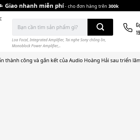
Giao nhanh miễn phí
- cho đơn hàng trên
300k
c
Tìm
G
kiếm:
1
Loa Focal
,
Integrated Amplifier
,
Tai nghe Sony chống ồn
,
Monoblock Power Amplifier,..
 thành công và gắn kết của Audio Hoàng Hải sau triển lãm