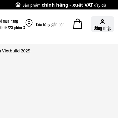
chính hãng - xuất VAT
Sản phẩm
đầy đủ
ọi mua hàng
gần bạn
Cửa hàng
900.6723 phím 3
Đăng nhập
 Vietbuild 2025