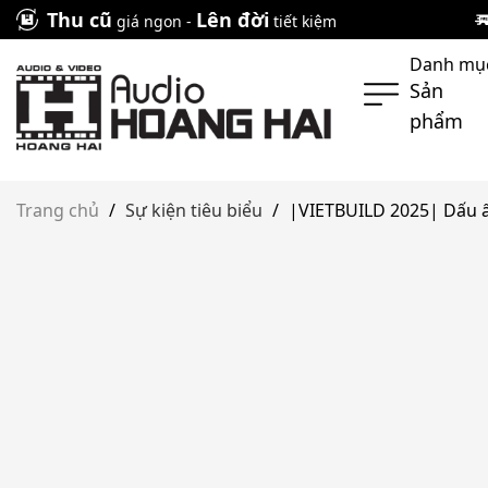
Skip
Thu cũ
Lên đời
giá ngon -
tiết kiệm
to
Danh mụ
content
Sản
phẩm
Trang chủ
/
Sự kiện tiêu biểu
/
|VIETBUILD 2025| Dấu ấn