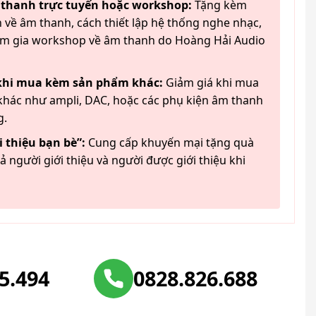
 thanh trực tuyến hoặc workshop:
Tặng kèm
 về âm thanh, cách thiết lập hệ thống nghe nhạc,
am gia workshop về âm thanh do Hoàng Hải Audio
 khi mua kèm sản phẩm khác:
Giảm giá khi mua
hác như ampli, DAC, hoặc các phụ kiện âm thanh
g.
 thiệu bạn bè”:
Cung cấp khuyến mại tặng quà
ả người giới thiệu và người được giới thiệu khi
25.494
0828.826.688