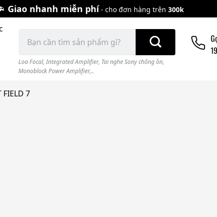
Giao nhanh miễn phí
- cho đơn hàng trên
300k
c
Tìm
G
kiếm:
1
Loa Focal
,
Integrated Amplifier
,
Tai nghe Sony chống ồn
,
Monoblock Power Amplifier,..
 FIELD 7