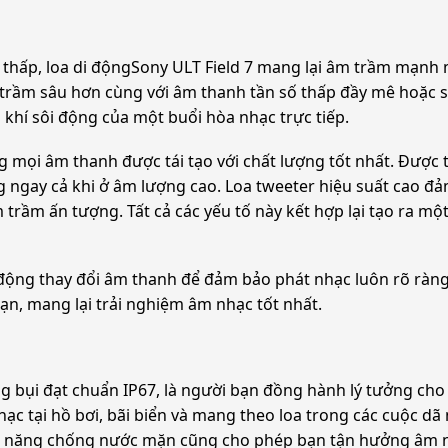
 thấp, loa di độngSony ULT Field 7 mang lại âm trầm mạnh 
 trầm sâu hơn cùng với âm thanh tần số thấp đầy mê hoặc 
khí sôi động của một buổi hòa nhạc trực tiếp.
g mọi âm thanh được tái tạo với chất lượng tốt nhất. Được 
ngay cả khi ở âm lượng cao. Loa tweeter hiệu suất cao đảm
trầm ấn tượng. Tất cả các yếu tố này kết hợp lại tạo ra mộ
 động thay đổi âm thanh để đảm bảo phát nhạc luôn rõ ràn
ạn, mang lại trải nghiệm âm nhạc tốt nhất.
 bụi đạt chuẩn IP67, là người bạn đồng hành lý tưởng cho
hạc tại hồ bơi, bãi biển và mang theo loa trong các cuộc dã
ả năng chống nước mặn cũng cho phép bạn tận hưởng âm nh