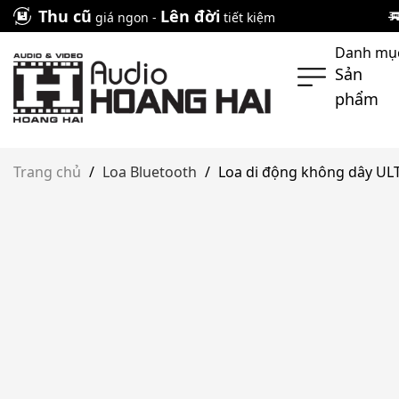
Skip
Thu cũ
Lên đời
giá ngon -
tiết kiệm
to
Danh mụ
content
Sản
phẩm
Trang chủ
/
Loa Bluetooth
/
Loa di động không dây ULT