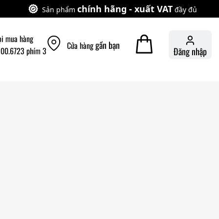
chính hãng - xuất VAT
Sản phẩm
đầy đủ
ọi mua hàng
gần bạn
Cửa hàng
900.6723 phím 3
Đăng nhập