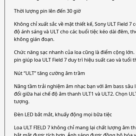
Thời lượng pin lên đến 30 giờ
Không chỉ xuất sắc về mặt thiết kế, Sony ULT Field 7 
độ ánh sáng và ULT cho các buổi tiệc kéo dài đêm, th
không gián đoạn.
Chức năng sạc nhanh của loa cũng là điểm cộng lớn. 
pin giúp loa ULT Field 7 duy trì hiệu suất cao và tuổ
Nút “ULT” tăng cường âm trầm
Nâng tầm trải nghiệm âm nhạc bạn với âm bass sâu lắ
đổi giữa hai chế độ âm thanh ULT1 và ULT2. Chọn UL
tượng.
Đèn LED bắt mắt, khuấy động mọi bữa tiệc
Loa ULT FIELD 7 không chỉ mang lại chất lượng âm th
bắt mắt được tích hợp. Ánh sáng được đồng bộ hóa v