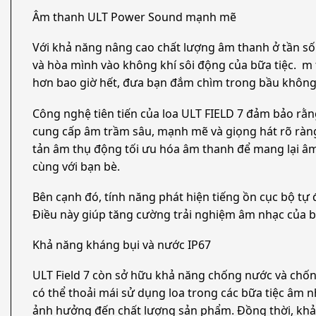
Âm thanh ULT Power Sound mạnh mẽ
Với khả năng nâng cao chất lượng âm thanh ở tần số
và hòa mình vào không khí sôi động của bữa tiệc. m
hơn bao giờ hết, đưa bạn đắm chìm trong bầu không 
Công nghệ tiên tiến của loa ULT FIELD 7 đảm bảo rằn
cung cấp âm trầm sâu, mạnh mẽ và giọng hát rõ ràng 
tản âm thụ động tối ưu hóa âm thanh để mang lại âm 
cùng với bạn bè.
Bên cạnh đó, tính năng phát hiện tiếng ồn cục bộ tự
Điều này giúp tăng cường trải nghiệm âm nhạc của b
Khả năng kháng bụi và nước IP67
ULT Field 7 còn sở hữu khả năng chống nước và chống
có thể thoải mái sử dụng loa trong các bữa tiệc âm n
ảnh hưởng đến chất lượng sản phẩm. Đồng thời, kh