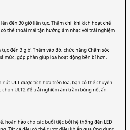
lên đến 30 giờ liên tục. Thậm chí, khi kích hoạt chế
n có thể thoải mái tận hưởng âm nhạc với trải nghiệm
ên tục đến 3 giờ. Thêm vào đó, chức năng Chăm sóc
c quá mức, góp phần giúp loa hoạt động bền bỉ hơn.
 nút ULT được tích hợp trên loa, bạn có thể chuyển
c chọn ULT2 để trải nghiệm âm trầm bùng nổ, ấn
ế, hoàn hảo cho các buổi tiệc bởi hệ thống đèn LED
ng. Tất cả đều có thể được điều khiển qua ứng dụng