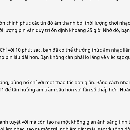
còn chinh phục các tín đồ âm thanh bởi thời lượng chơi nhạc 
ời lượng pin vẫn duy trì ổn định khoảng 25 giờ. Nhờ đó, bạ
Chỉ với 10 phút sạc, bạn đã có thể thưởng thức âm nhạc li
i thọ pin lâu dài hơn. Bạn không cần phải lo lắng về việc sạ
ng, bùng nổ chỉ với một thao tác đơn giản. Bằng cách nhấn
T1 để tận hưởng âm trầm sâu hơn với tần số thấp hơn. Hoặ
anh tuyệt vời mà còn tạo ra một không gian ánh sáng tinh t
ới âm nhạc, tạo ra một trải nghiệm đầy màu sắc và sống độ