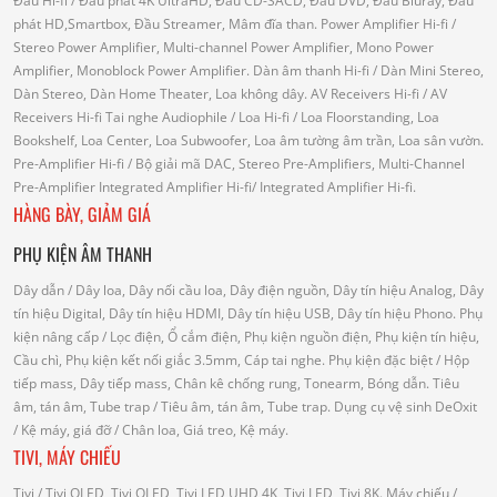
Đầu Hi-fi
/ Đầu phát 4K UltraHD, Đầu CD-SACD, Đầu DVD, Đầu Bluray, Đầu
phát HD,Smartbox, Đầu Streamer, Mâm đĩa than.
Power Amplifier Hi-fi
/
Stereo Power Amplifier, Multi-channel Power Amplifier, Mono Power
Amplifier, Monoblock Power Amplifier.
Dàn âm thanh Hi-fi
/ Dàn Mini Stereo,
Dàn Stereo, Dàn Home Theater, Loa không dây.
AV Receivers Hi-fi
/ AV
Receivers Hi-fi
Tai nghe Audiophile
/
Loa Hi-fi
/ Loa Floorstanding, Loa
Bookshelf, Loa Center, Loa Subwoofer, Loa âm tường âm trần, Loa sân vườn.
Pre-Amplifier Hi-fi
/ Bộ giải mã DAC, Stereo Pre-Amplifiers, Multi-Channel
Pre-Amplifier
Integrated Amplifier Hi-fi
/ Integrated Amplifier Hi-fi.
HÀNG BÀY, GIẢM GIÁ
PHỤ KIỆN ÂM THANH
Dây dẫn
/ Dây loa, Dây nối cầu loa, Dây điện nguồn, Dây tín hiệu Analog, Dây
tín hiệu Digital, Dây tín hiệu HDMI, Dây tín hiệu USB, Dây tín hiệu Phono.
Phụ
kiện nâng cấp
/ Lọc điện, Ổ cắm điện, Phụ kiện nguồn điện, Phụ kiện tín hiệu,
Cầu chì, Phụ kiện kết nối giắc 3.5mm, Cáp tai nghe.
Phụ kiện đặc biệt
/ Hộp
tiếp mass, Dây tiếp mass, Chân kê chống rung, Tonearm, Bóng dẫn.
Tiêu
âm, tán âm, Tube trap
/ Tiêu âm, tán âm, Tube trap.
Dụng cụ vệ sinh DeOxit
/
Kệ máy, giá đỡ
/ Chân loa, Giá treo, Kệ máy.
TIVI, MÁY CHIẾU
Tivi
/ Tivi OLED, Tivi QLED, Tivi LED UHD 4K, Tivi LED, Tivi 8K.
Máy chiếu
/