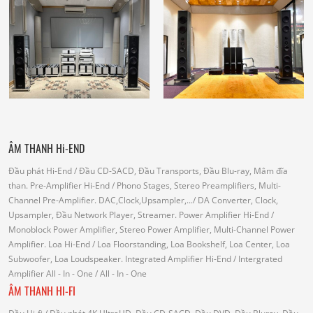
ÂM THANH Hi-END
Đầu phát Hi-End
/ Đầu CD-SACD, Đầu Transports, Đầu Blu-ray, Mâm đĩa
than.
Pre-Amplifier Hi-End
/ Phono Stages, Stereo Preamplifiers, Multi-
Channel Pre-Amplifier.
DAC,Clock,Upsampler,...
/ DA Converter, Clock,
Upsampler, Đầu Network Player, Streamer.
Power Amplifier Hi-End
/
Monoblock Power Amplifier, Stereo Power Amplifier, Multi-Channel Power
Amplifier.
Loa Hi-End
/ Loa Floorstanding, Loa Bookshelf, Loa Center, Loa
Subwoofer, Loa Loudspeaker.
Integrated Amplifier Hi-End
/ Intergrated
Amplifier
All - In - One
/ All - In - One
ÂM THANH HI-FI