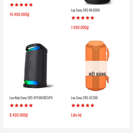
Loa Sony SRS-RA3000
14.490.000
₫
7.490.000
₫
HẾT HÀNG
Loa tháp Sony SRS-XP500/BCSP6
Loa Sony SRS-XE200
8.490.000
₫
Liên hệ