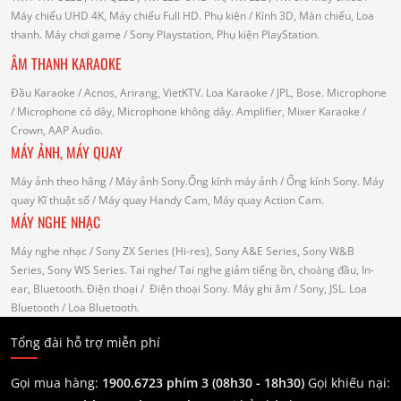
Máy chiếu UHD 4K, Máy chiếu Full HD.
Phụ kiện
/ Kính 3D, Màn chiếu, Loa
thanh.
Máy chơi game
/ Sony Playstation, Phụ kiện PlayStation.
ÂM THANH KARAOKE
Đầu Karaoke
/ Acnos, Arirang, VietKTV.
Loa Karaoke
/ JPL, Bose.
Microphone
/ Microphone có dây, Microphone không dây.
Amplifier, Mixer Karaoke
/
Crown, AAP Audio.
MÁY ẢNH, MÁY QUAY
Máy ảnh theo hãng
/ Máy ảnh Sony.Ống kính máy ảnh / Ống kính Sony.
Máy
quay Kĩ thuật số
/ Máy quay Handy Cam, Máy quay Action Cam.
MÁY NGHE NHẠC
Máy nghe nhạc
/ Sony ZX Series (Hi-res), Sony A&E Series, Sony W&B
Series, Sony WS Series.
Tai nghe
/ Tai nghe giảm tiếng ồn, choàng đầu, In-
ear, Bluetooth.
Điện thoại
/ Điện thoại Sony.
Máy ghi âm
/ Sony, JSL.
Loa
Bluetooth
/ Loa Bluetooth.
Tổng đài hỗ trợ miễn phí
Gọi mua hàng:
1900.6723 phím 3 (08h30 - 18h30)
Gọi khiếu nại: