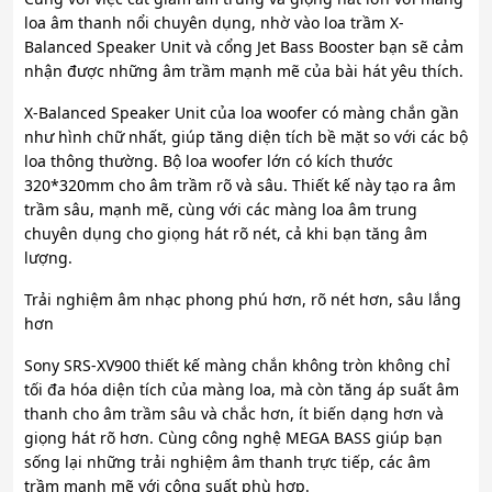
loa âm thanh nổi chuyên dụng, nhờ vào loa trầm X-
Balanced Speaker Unit và cổng Jet Bass Booster bạn sẽ cảm
nhận được những âm trầm mạnh mẽ của bài hát yêu thích.
X-Balanced Speaker Unit của loa woofer có màng chắn gần
như hình chữ nhất, giúp tăng diện tích bề mặt so với các bộ
loa thông thường. Bộ loa woofer lớn có kích thước
320*320mm cho âm trầm rõ và sâu. Thiết kế này tạo ra âm
trầm sâu, mạnh mẽ, cùng với các màng loa âm trung
chuyên dụng cho giọng hát rõ nét, cả khi bạn tăng âm
lượng.
Trải nghiệm âm nhạc phong phú hơn, rõ nét hơn, sâu lắng
hơn
Sony SRS-XV900 thiết kế màng chắn không tròn không chỉ
tối đa hóa diện tích của màng loa, mà còn tăng áp suất âm
thanh cho âm trầm sâu và chắc hơn, ít biến dạng hơn và
giọng hát rõ hơn. Cùng công nghệ MEGA BASS giúp bạn
sống lại những trải nghiệm âm thanh trực tiếp, các âm
trầm mạnh mẽ với công suất phù hợp.