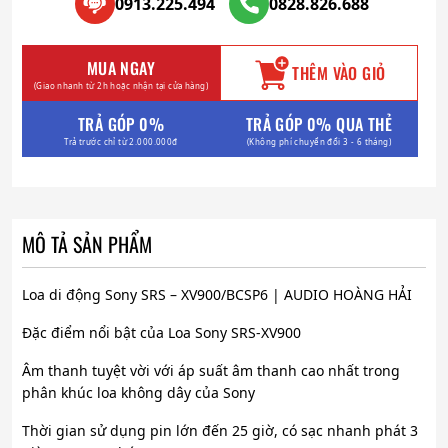
0913.225.494
0828.826.688
MUA NGAY
THÊM VÀO GIỎ
(Giao nhanh từ 2h hoặc nhận tại cửa hàng)
TRẢ GÓP 0%
TRẢ GÓP 0% QUA THẺ
Trả trước chỉ từ 2.000.000đ
(Không phí chuyển đổi 3 - 6 tháng)
MÔ TẢ SẢN PHẨM
Loa di động Sony SRS – XV900/BCSP6 | AUDIO HOÀNG HẢI
Đặc điểm nổi bật của Loa Sony SRS-XV900
Âm thanh tuyệt vời với áp suất âm thanh cao nhất trong
phân khúc loa không dây của Sony
Thời gian sử dụng pin lớn đến 25 giờ, có sạc nhanh phát 3