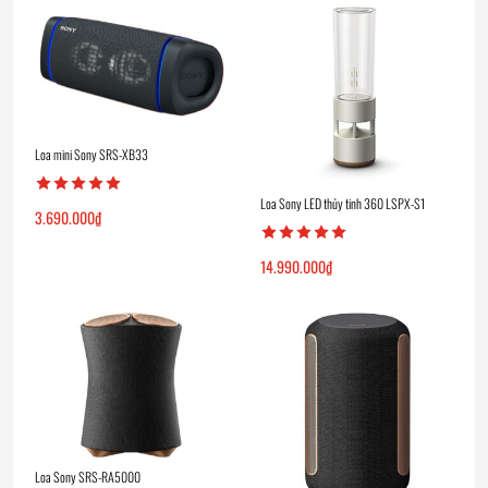
Loa mini Sony SRS-XB33
Loa Sony LED thủy tinh 360 LSPX-S1
3.690.000
₫
14.990.000
₫
Loa Sony SRS-RA5000