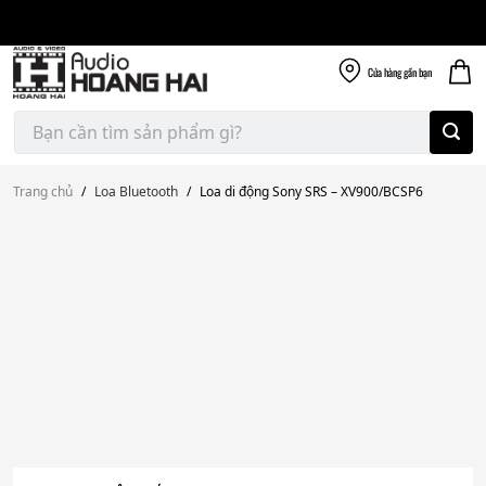
Giao nhanh miễn
Skip
phí
to
300k
content
Cửa hàng
gần bạn
Tìm
kiếm:
Trang chủ
/
Loa Bluetooth
/
Loa di động Sony SRS – XV900/BCSP6