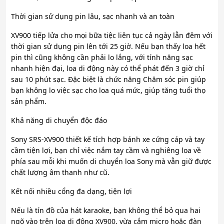
Thời gian sử dụng pin lâu, sạc nhanh và an toàn
XV900 tiếp lửa cho mọi bữa tiệc liên tục cả ngày lẫn đêm với
thời gian sử dụng pin lên tới 25 giờ. Nếu bạn thấy loa hết
pin thì cũng không cần phải lo lắng, với tính năng sạc
nhanh hiện đại, loa di động này có thể phát đến 3 giờ chỉ
sau 10 phút sạc. Đặc biệt là chức năng Chăm sóc pin giúp
bạn không lo việc sạc cho loa quá mức, giúp tăng tuổi thọ
sản phẩm.
Khả năng di chuyển độc đáo
Sony SRS-XV900 thiết kế tích hợp bánh xe cứng cáp và tay
cầm tiện lợi, bạn chỉ việc nắm tay cầm và nghiêng loa về
phía sau mỗi khi muốn di chuyển loa Sony mà vẫn giữ được
chất lượng âm thanh như cũ.
Kết nối nhiều cổng đa dạng, tiện lợi
Nếu là tín đồ của hát karaoke, bạn không thể bỏ qua hai
ngõ vào trên loa di động XV900, vừa cắm micro hoặc đàn