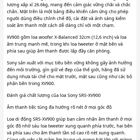
lượng xấp xỉ 26.6kg, mang đến cảm giác vững chãi và chắc
chắn. Mặt trên là một bảng điều khiển cảm ứng cho phép
người dùng điều chỉnh chế độ, cài đặt và ánh sáng kiểm
soát âm thanh một cách dễ dàng chỉ với một chạm.
XV900 gồm loa woofer X-Balanced 32cm (12,6 inch) và loa
âm trung mạnh mẽ, trong khi loa tweeter ở mặt bên và
phía sau giúp âm thanh được lấp đầy căn phòng.
Sony sản xuất với mục tiêu bền vững không gây ảnh hưởng
đến môi trường, gìn giữ vẻ đẹp của thế giới, hãng đã sử
dụng nhựa tái chế cho mặt trước, mặt sau cũng như các bộ
phận bên trong XV900.
Đánh giá chất lượng của loa Sony SRS-XV900
Âm thanh tiệc tùng đa hướng rõ nét ở mọi góc độ
Loa di động SRS-XV900 giúp bạn cảm nhận âm thanh ở mọi
góc độ nhờ sáu loa tweeter xung quanh phía trước, hai bên
và phía sau cho âm thanh tần số cao rõ nét xung quanh.
Cùng với việc cắt giảm âm trung và giọng hát lớn với màng