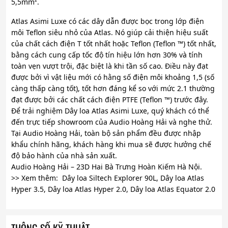
5,5mm².
Atlas Asimi Luxe có các dây dẫn được bọc trong lớp điện
môi Teflon siêu nhỏ của Atlas. Nó giúp cải thiện hiệu suất
của chất cách điện T tốt nhất hoặc Teflon (Teflon ™) tốt nhất,
bằng cách cung cấp tốc độ tín hiệu lớn hơn 30% và tính
toàn vẹn vượt trội, đặc biệt là khi tần số cao. Điều này đạt
được bởi vì vật liệu mới có hằng số điện môi khoảng 1,5 (số
càng thấp càng tốt), tốt hơn đáng kể so với mức 2.1 thường
đạt được bởi các chất cách điện PTFE (Teflon ™) trước đây.
Để trải nghiệm Dây loa Atlas Asimi Luxe, quý khách có thể
đến trực tiếp showroom của Audio Hoàng Hải và nghe thử.
Tại Audio Hoàng Hải, toàn bộ sản phẩm đều được nhập
khẩu chính hãng, khách hàng khi mua sẽ được hưởng chế
độ bảo hành của nhà sản xuất.
Audio Hoàng Hải – 23D Hai Bà Trưng Hoàn Kiếm Hà Nội.
>> Xem thêm: Dây loa Siltech Explorer 90L, Dây loa Atlas
Hyper 3.5, Dây loa Atlas Hyper 2.0, Dây loa Atlas Equator 2.0
THÔNG SỐ KỸ THUẬT