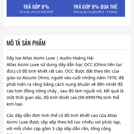
TRẢ GÓP 0%
TRẢ GÓP 0% QUA THẺ
Trả trước chỉ từ 2.000.000đ
(Không phí chuyển đổi 3 - 6 tháng)
MÔ TẢ SẢN PHẨM
Dây loa Atlas Asimi Luxe | Audio Hoàng Hải
Atlas Asimi Luxe sử dụng dây dẫn bạc OCC (Ohno liên tục
đúc) có độ tinh khiết rất cao. OCC được đặt theo tên của
giáo sư Atsumi Ohno, người vào cuối những năm 1970, đã
phát hiện ra rằng bằng cách nung khuôn vẽ đến nhiệt độ
cao hơn đồng nóng chảy , sau đó làm nguội nó, kết quả là
một thời gian dài, độ tinh khiết cao (99.99997%) tinh thể
kim loại.
Các dây dẫn đơn tinh thể có độ tinh khiết cao của Atlas
Asimi Luxe được sắp xếp theo bố cục nhiều sợi phức tạp,
với mỗi chân cáp gồm 3 cặp dây dẫn rắn, tổng cộng