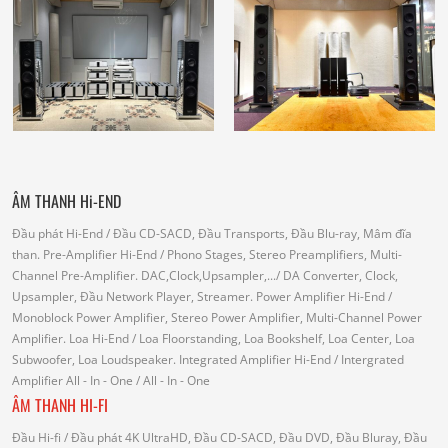
ÂM THANH Hi-END
Đầu phát Hi-End
/ Đầu CD-SACD, Đầu Transports, Đầu Blu-ray, Mâm đĩa
than.
Pre-Amplifier Hi-End
/ Phono Stages, Stereo Preamplifiers, Multi-
Channel Pre-Amplifier.
DAC,Clock,Upsampler,...
/ DA Converter, Clock,
Upsampler, Đầu Network Player, Streamer.
Power Amplifier Hi-End
/
Monoblock Power Amplifier, Stereo Power Amplifier, Multi-Channel Power
Amplifier.
Loa Hi-End
/ Loa Floorstanding, Loa Bookshelf, Loa Center, Loa
Subwoofer, Loa Loudspeaker.
Integrated Amplifier Hi-End
/ Intergrated
Amplifier
All - In - One
/ All - In - One
ÂM THANH HI-FI
Đầu Hi-fi
/ Đầu phát 4K UltraHD, Đầu CD-SACD, Đầu DVD, Đầu Bluray, Đầu