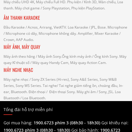
Máy chiếu UHD 4K, Máy chiếu Full HD.
Phụ kiện
/ Kính 3D, Màn chiếu, Loa
thanh.
Máy chơi game
/ Sony Playstation, Phụ kiện PlayStation.
ÂM THANH KARAOKE
Đầu Karaoke
/ Acnos, Arirang, VietKTV.
Loa Karaoke
/ JPL, Bose.
Microphone
/ Microphone có dây, Microphone không dây.
Amplifier, Mixer Karaoke
/
Crown, AAP Audio.
MÁY ẢNH, MÁY QUAY
Máy ảnh theo hãng
/ Máy ảnh Sony.Ống kính máy ảnh / Ống kính Sony.
Máy
quay Kĩ thuật số
/ Máy quay Handy Cam, Máy quay Action Cam.
MÁY NGHE NHẠC
Máy nghe nhạc
/ Sony ZX Series (Hi-res), Sony A&E Series, Sony W&B
Series, Sony WS Series.
Tai nghe
/ Tai nghe giảm tiếng ồn, choàng đầu, In-
ear, Bluetooth.
Điện thoại
/ Điện thoại Sony.
Máy ghi âm
/ Sony, JSL.
Loa
Bluetooth
/ Loa Bluetooth.
Tổng đài hỗ trợ miễn phí
Gọi mua hàng:
1900.6723 phím 3 (08h30 - 18h30)
Gọi khiếu nại:
1900.6723 phím 3
(08h30 - 18h30)
Gọi bảo hành:
1900.6723