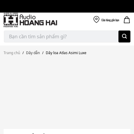
Giao nhanh miễn
Skip
phí
to
300k
content
Cửa hàng
gần bạn
Tìm
kiếm:
Trang chủ
/
Dây dẫn
/
Dây loa Atlas Asimi Luxe