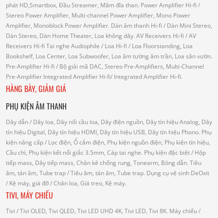
phát HD,Smartbox, Đầu Streamer, Mâm đĩa than.
Power Amplifier Hi-fi
/
Stereo Power Amplifier, Multi-channel Power Amplifier, Mono Power
Amplifier, Monoblock Power Amplifier.
Dàn âm thanh Hi-fi
/ Dàn Mini Stereo,
Dàn Stereo, Dàn Home Theater, Loa không dây.
AV Receivers Hi-fi
/ AV
Receivers Hi-fi
Tai nghe Audiophile
/
Loa Hi-fi
/ Loa Floorstanding, Loa
Bookshelf, Loa Center, Loa Subwoofer, Loa âm tường âm trần, Loa sân vườn.
Pre-Amplifier Hi-fi
/ Bộ giải mã DAC, Stereo Pre-Amplifiers, Multi-Channel
Pre-Amplifier
Integrated Amplifier Hi-fi
/ Integrated Amplifier Hi-fi.
HÀNG BÀY, GIẢM GIÁ
PHỤ KIỆN ÂM THANH
Dây dẫn
/ Dây loa, Dây nối cầu loa, Dây điện nguồn, Dây tín hiệu Analog, Dây
tín hiệu Digital, Dây tín hiệu HDMI, Dây tín hiệu USB, Dây tín hiệu Phono.
Phụ
kiện nâng cấp
/ Lọc điện, Ổ cắm điện, Phụ kiện nguồn điện, Phụ kiện tín hiệu,
Cầu chì, Phụ kiện kết nối giắc 3.5mm, Cáp tai nghe.
Phụ kiện đặc biệt
/ Hộp
tiếp mass, Dây tiếp mass, Chân kê chống rung, Tonearm, Bóng dẫn.
Tiêu
âm, tán âm, Tube trap
/ Tiêu âm, tán âm, Tube trap.
Dụng cụ vệ sinh DeOxit
/
Kệ máy, giá đỡ
/ Chân loa, Giá treo, Kệ máy.
TIVI, MÁY CHIẾU
Tivi
/ Tivi OLED, Tivi QLED, Tivi LED UHD 4K, Tivi LED, Tivi 8K.
Máy chiếu
/