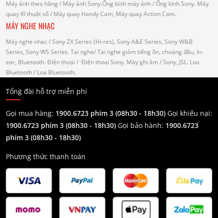
Máy ảnh theo hãng
/ Máy ảnh Sony.Ống kính máy ảnh / Ống kính Sony.
Máy
quay Kĩ thuật số
/ Máy quay Handy Cam, Máy quay Action Cam.
MÁY NGHE NHẠC
Máy nghe nhạc
/ Sony ZX Series (Hi-res), Sony A&E Series, Sony W&B
Series, Sony WS Series.
Tai nghe
/ Tai nghe giảm tiếng ồn, choàng đầu, In-
ear, Bluetooth.
Điện thoại
/ Điện thoại Sony.
Máy ghi âm
/ Sony, JSL.
Loa
Bluetooth
/ Loa Bluetooth.
Tổng đài hỗ trợ miễn phí
Gọi mua hàng:
1900.6723 phím 3 (08h30 - 18h30)
Gọi khiếu nại:
1900.6723 phím 3
(08h30 - 18h30)
Gọi bảo hành:
1900.6723
phím 3
(08h30 - 18h30)
Phương thức thanh toán