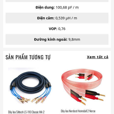
Điện dung:
100,68 pF / m
Điện cảm:
0,539 µH / m
VOP:
0,76
Đường kính ngoài:
9,8mm
SẢN PHẨM TƯƠNG TỰ
Xem tất cả
Dây loa Nordost Heimdall 2 Norse
Dây loa Siltech LS-110 Classic Mk 2