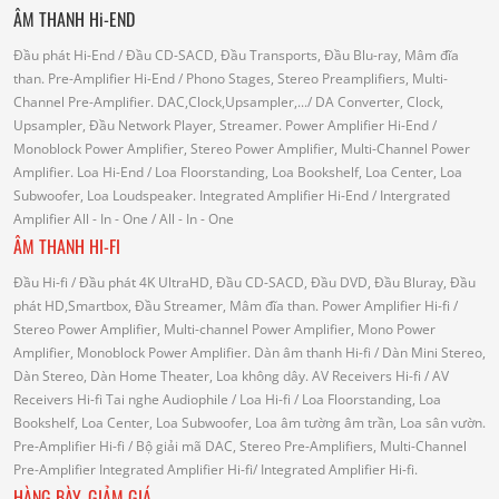
ÂM THANH Hi-END
Đầu phát Hi-End
/ Đầu CD-SACD, Đầu Transports, Đầu Blu-ray, Mâm đĩa
than.
Pre-Amplifier Hi-End
/ Phono Stages, Stereo Preamplifiers, Multi-
Channel Pre-Amplifier.
DAC,Clock,Upsampler,...
/ DA Converter, Clock,
Upsampler, Đầu Network Player, Streamer.
Power Amplifier Hi-End
/
Monoblock Power Amplifier, Stereo Power Amplifier, Multi-Channel Power
Amplifier.
Loa Hi-End
/ Loa Floorstanding, Loa Bookshelf, Loa Center, Loa
Subwoofer, Loa Loudspeaker.
Integrated Amplifier Hi-End
/ Intergrated
Amplifier
All - In - One
/ All - In - One
ÂM THANH HI-FI
Đầu Hi-fi
/ Đầu phát 4K UltraHD, Đầu CD-SACD, Đầu DVD, Đầu Bluray, Đầu
phát HD,Smartbox, Đầu Streamer, Mâm đĩa than.
Power Amplifier Hi-fi
/
Stereo Power Amplifier, Multi-channel Power Amplifier, Mono Power
Amplifier, Monoblock Power Amplifier.
Dàn âm thanh Hi-fi
/ Dàn Mini Stereo,
Dàn Stereo, Dàn Home Theater, Loa không dây.
AV Receivers Hi-fi
/ AV
Receivers Hi-fi
Tai nghe Audiophile
/
Loa Hi-fi
/ Loa Floorstanding, Loa
Bookshelf, Loa Center, Loa Subwoofer, Loa âm tường âm trần, Loa sân vườn.
Pre-Amplifier Hi-fi
/ Bộ giải mã DAC, Stereo Pre-Amplifiers, Multi-Channel
Pre-Amplifier
Integrated Amplifier Hi-fi
/ Integrated Amplifier Hi-fi.
HÀNG BÀY, GIẢM GIÁ