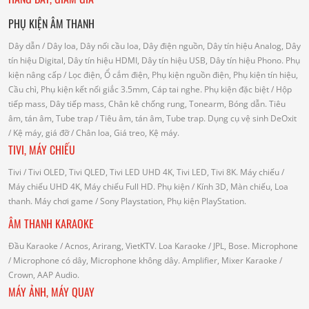
PHỤ KIỆN ÂM THANH
Dây dẫn
/ Dây loa, Dây nối cầu loa, Dây điện nguồn, Dây tín hiệu Analog, Dây
tín hiệu Digital, Dây tín hiệu HDMI, Dây tín hiệu USB, Dây tín hiệu Phono.
Phụ
kiện nâng cấp
/ Lọc điện, Ổ cắm điện, Phụ kiện nguồn điện, Phụ kiện tín hiệu,
Cầu chì, Phụ kiện kết nối giắc 3.5mm, Cáp tai nghe.
Phụ kiện đặc biệt
/ Hộp
tiếp mass, Dây tiếp mass, Chân kê chống rung, Tonearm, Bóng dẫn.
Tiêu
âm, tán âm, Tube trap
/ Tiêu âm, tán âm, Tube trap.
Dụng cụ vệ sinh DeOxit
/
Kệ máy, giá đỡ
/ Chân loa, Giá treo, Kệ máy.
TIVI, MÁY CHIẾU
Tivi
/ Tivi OLED, Tivi QLED, Tivi LED UHD 4K, Tivi LED, Tivi 8K.
Máy chiếu
/
Máy chiếu UHD 4K, Máy chiếu Full HD.
Phụ kiện
/ Kính 3D, Màn chiếu, Loa
thanh.
Máy chơi game
/ Sony Playstation, Phụ kiện PlayStation.
ÂM THANH KARAOKE
Đầu Karaoke
/ Acnos, Arirang, VietKTV.
Loa Karaoke
/ JPL, Bose.
Microphone
/ Microphone có dây, Microphone không dây.
Amplifier, Mixer Karaoke
/
Crown, AAP Audio.
MÁY ẢNH, MÁY QUAY