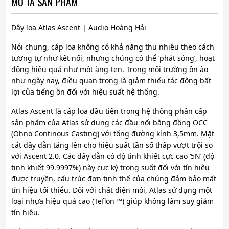
MÔ TẢ SẢN PHẨM
Dây loa Atlas Ascent | Audio Hoàng Hải
Nói chung, cáp loa không có khả năng thu nhiễu theo cách
tương tự như kết nối, nhưng chúng có thể ‘phát sóng’, hoạt
động hiệu quả như một ăng-ten. Trong môi trường ồn ào
như ngày nay, điều quan trọng là giảm thiểu tác động bất
lợi của tiếng ồn đối với hiệu suất hệ thống.
Atlas Ascent là cáp loa đầu tiên trong hệ thống phân cấp
sản phẩm của Atlas sử dụng các đầu nối bằng đồng OCC
(Ohno Continous Casting) với tổng đường kính 3,5mm. Mặt
cắt dây dẫn tăng lên cho hiệu suất tần số thấp vượt trội so
với Ascent 2.0. Các dây dẫn có độ tinh khiết cực cao ‘5N’ (độ
tinh khiết 99.9997%) này cực kỳ trong suốt đối với tín hiệu
được truyền, cấu trúc đơn tinh thể của chúng đảm bảo mất
tín hiệu tối thiểu. Đối với chất điện môi, Atlas sử dụng một
loại nhựa hiệu quả cao (Teflon ™) giúp không làm suy giảm
tín hiệu.