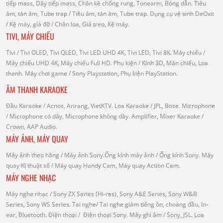
tiếp mass, Dây tiếp mass, Chân kê chống rung, Tonearm, Bóng dẫn.
Tiêu
âm, tán âm, Tube trap
/ Tiêu âm, tán âm, Tube trap.
Dụng cụ vệ sinh DeOxit
/
Kệ máy, giá đỡ
/ Chân loa, Giá treo, Kệ máy.
TIVI, MÁY CHIẾU
Tivi
/ Tivi OLED, Tivi QLED, Tivi LED UHD 4K, Tivi LED, Tivi 8K.
Máy chiếu
/
Máy chiếu UHD 4K, Máy chiếu Full HD.
Phụ kiện
/ Kính 3D, Màn chiếu, Loa
thanh.
Máy chơi game
/ Sony Playstation, Phụ kiện PlayStation.
ÂM THANH KARAOKE
Đầu Karaoke
/ Acnos, Arirang, VietKTV.
Loa Karaoke
/ JPL, Bose.
Microphone
/ Microphone có dây, Microphone không dây.
Amplifier, Mixer Karaoke
/
Crown, AAP Audio.
MÁY ẢNH, MÁY QUAY
Máy ảnh theo hãng
/ Máy ảnh Sony.Ống kính máy ảnh / Ống kính Sony.
Máy
quay Kĩ thuật số
/ Máy quay Handy Cam, Máy quay Action Cam.
MÁY NGHE NHẠC
Máy nghe nhạc
/ Sony ZX Series (Hi-res), Sony A&E Series, Sony W&B
Series, Sony WS Series.
Tai nghe
/ Tai nghe giảm tiếng ồn, choàng đầu, In-
ear, Bluetooth.
Điện thoại
/ Điện thoại Sony.
Máy ghi âm
/ Sony, JSL.
Loa