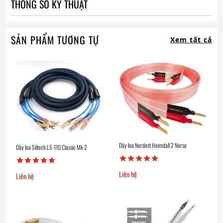
THÔNG SỐ KỸ THUẬT
SẢN PHẨM TƯƠNG TỰ
Xem tất cả
Dây loa Nordost Heimdall 2 Norse
Dây loa Siltech LS-110 Classic Mk 2
Liên hệ
Liên hệ