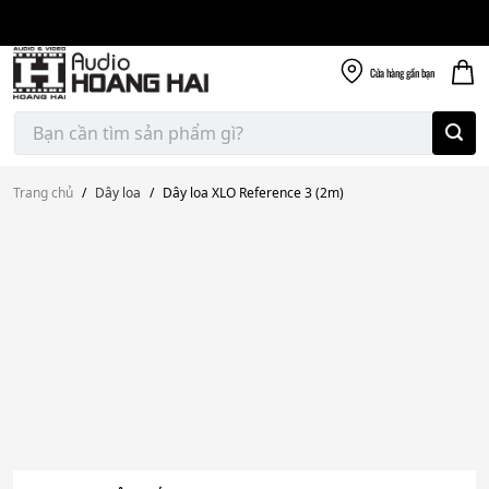
Giao nhanh miễn
Skip
phí
to
300k
content
Cửa hàng
gần bạn
Tìm
kiếm:
Trang chủ
/
Dây loa
/
Dây loa XLO Reference 3 (2m)