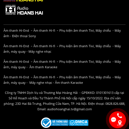
Âm thanh Hi-End
–
Âm thanh Hi-fi
–
Phụ kiện âm thanh
Tivi, Máy chiếu
-
Máy
ảnh
-
Điện thoại Sony
Âm thanh Hi-End
–
Âm thanh Hi-fi
–
Phụ kiện âm thanh
Tivi, Máy chiếu
-
Máy
ảnh, máy quay
-
Máy nghe nhạc
Âm thanh Hi-End
–
Âm thanh Hi-fi
–
Phụ kiện âm thanh
Tivi, Máy chiếu
-
Máy
ảnh, máy quay
-
Âm thanh Karaoke
Âm thanh Hi-End
–
Âm thanh Hi-fi
–
Phụ kiện âm thanh
Tivi, Máy chiếu
-
Máy
ảnh, máy quay
-
Máy nghe nhạc
-
Âm thanh Karaoke
Công ty TNHH Dịch Vụ và Thương Mại Hoàng Hải - GPĐKKD: 0101301613 cấp tại
Sở Kế Hoạch và Đầu Tư Thành Phố Hà Nội cấp ngày 15/10/2022. Địa chỉ văn
phòng: 23D Hai Bà Trưng, Phường Cửa Nam, TP. Hà Nội. Điện thoại: 0828.826.688,
Email: audiohoanghai.tv@gmail.com