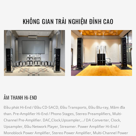
KHÔNG GIAN TRẢI NGHIỆM ĐỈNH CAO
ÂM THANH Hi-END
Đầu phát Hi-End
/ Đầu CD-SACD, Đầu Transports, Đầu Blu-ray, Mâm đĩa
than.
Pre-Amplifier Hi-End
/ Phono Stages, Stereo Preamplifiers, Multi-
Channel Pre-Amplifier.
DAC,Clock,Upsampler,...
/ DA Converter, Clock,
Upsampler, Đầu Network Player, Streamer.
Power Amplifier Hi-End
/
Monoblock Power Amplifier, Stereo Power Amplifier, Multi-Channel Power