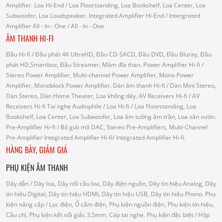
Amplifier.
Loa Hi-End
/ Loa Floorstanding, Loa Bookshelf, Loa Center, Loa
Subwoofer, Loa Loudspeaker.
Integrated Amplifier Hi-End
/ Intergrated
Amplifier
All - In - One
/ All - In - One
ÂM THANH HI-FI
Đầu Hi-fi
/ Đầu phát 4K UltraHD, Đầu CD-SACD, Đầu DVD, Đầu Bluray, Đầu
phát HD,Smartbox, Đầu Streamer, Mâm đĩa than.
Power Amplifier Hi-fi
/
Stereo Power Amplifier, Multi-channel Power Amplifier, Mono Power
Amplifier, Monoblock Power Amplifier.
Dàn âm thanh Hi-fi
/ Dàn Mini Stereo,
Dàn Stereo, Dàn Home Theater, Loa không dây.
AV Receivers Hi-fi
/ AV
Receivers Hi-fi
Tai nghe Audiophile
/
Loa Hi-fi
/ Loa Floorstanding, Loa
Bookshelf, Loa Center, Loa Subwoofer, Loa âm tường âm trần, Loa sân vườn.
Pre-Amplifier Hi-fi
/ Bộ giải mã DAC, Stereo Pre-Amplifiers, Multi-Channel
Pre-Amplifier
Integrated Amplifier Hi-fi
/ Integrated Amplifier Hi-fi.
HÀNG BÀY, GIẢM GIÁ
PHỤ KIỆN ÂM THANH
Dây dẫn
/ Dây loa, Dây nối cầu loa, Dây điện nguồn, Dây tín hiệu Analog, Dây
tín hiệu Digital, Dây tín hiệu HDMI, Dây tín hiệu USB, Dây tín hiệu Phono.
Phụ
kiện nâng cấp
/ Lọc điện, Ổ cắm điện, Phụ kiện nguồn điện, Phụ kiện tín hiệu,
Cầu chì, Phụ kiện kết nối giắc 3.5mm, Cáp tai nghe.
Phụ kiện đặc biệt
/ Hộp