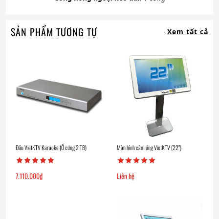
SẢN PHẨM TƯƠNG TỰ
Xem tất cả
Đầu VietKTV Karaoke (Ổ cứng 2 TB)
Màn hình cảm ứng VietKTV (22”)
7.110.000
₫
Liên hệ