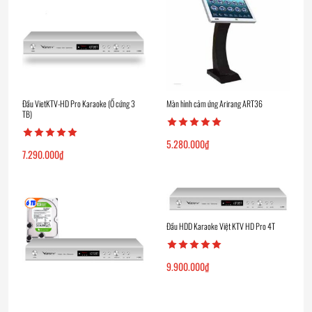
Đầu VietKTV-HD Pro Karaoke (Ổ cứng 3
Màn hình cảm ứng Arirang ART36
TB)
5.280.000
₫
7.290.000
₫
Đầu HDD Karaoke Việt KTV HD Pro 4T
9.900.000
₫