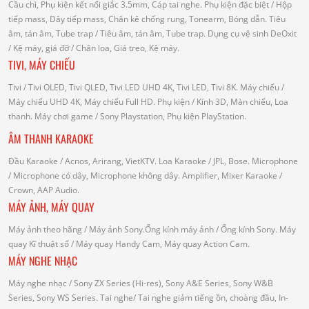
Cầu chì, Phụ kiện kết nối giắc 3.5mm, Cáp tai nghe.
Phụ kiện đặc biệt
/ Hộp
tiếp mass, Dây tiếp mass, Chân kê chống rung, Tonearm, Bóng dẫn.
Tiêu
âm, tán âm, Tube trap
/ Tiêu âm, tán âm, Tube trap.
Dụng cụ vệ sinh DeOxit
/
Kệ máy, giá đỡ
/ Chân loa, Giá treo, Kệ máy.
TIVI, MÁY CHIẾU
Tivi
/ Tivi OLED, Tivi QLED, Tivi LED UHD 4K, Tivi LED, Tivi 8K.
Máy chiếu
/
Máy chiếu UHD 4K, Máy chiếu Full HD.
Phụ kiện
/ Kính 3D, Màn chiếu, Loa
thanh.
Máy chơi game
/ Sony Playstation, Phụ kiện PlayStation.
ÂM THANH KARAOKE
Đầu Karaoke
/ Acnos, Arirang, VietKTV.
Loa Karaoke
/ JPL, Bose.
Microphone
/ Microphone có dây, Microphone không dây.
Amplifier, Mixer Karaoke
/
Crown, AAP Audio.
MÁY ẢNH, MÁY QUAY
Máy ảnh theo hãng
/ Máy ảnh Sony.Ống kính máy ảnh / Ống kính Sony.
Máy
quay Kĩ thuật số
/ Máy quay Handy Cam, Máy quay Action Cam.
MÁY NGHE NHẠC
Máy nghe nhạc
/ Sony ZX Series (Hi-res), Sony A&E Series, Sony W&B
Series, Sony WS Series.
Tai nghe
/ Tai nghe giảm tiếng ồn, choàng đầu, In-