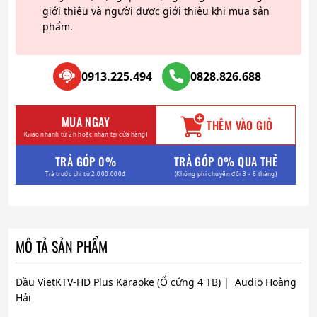
giới thiệu và người được giới thiệu khi mua sản
phẩm.
0913.225.494
0828.826.688
MUA NGAY
THÊM VÀO GIỎ
(Giao nhanh từ 2h hoặc nhận tại cửa hàng)
TRẢ GÓP 0%
TRẢ GÓP 0% QUA THẺ
Trả trước chỉ từ 2.000.000đ
(Không phí chuyển đổi 3 - 6 tháng)
MÔ TẢ SẢN PHẨM
Đầu VietKTV-HD Plus Karaoke (Ổ cứng 4 TB) | Audio Hoàng
Hải