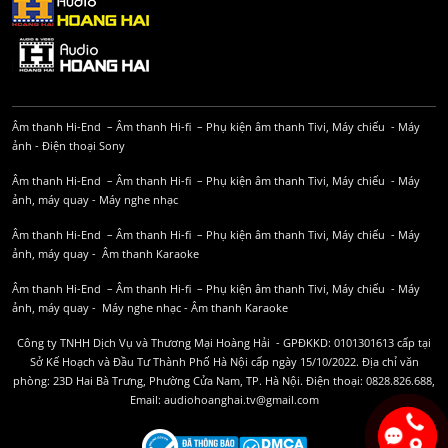
Âm thanh Hi-End
–
Âm thanh Hi-fi
–
Phụ kiện âm thanh
Tivi, Máy chiếu
-
Máy
ảnh
-
Điện thoại Sony
Âm thanh Hi-End
–
Âm thanh Hi-fi
–
Phụ kiện âm thanh
Tivi, Máy chiếu
-
Máy
ảnh, máy quay
-
Máy nghe nhạc
Âm thanh Hi-End
–
Âm thanh Hi-fi
–
Phụ kiện âm thanh
Tivi, Máy chiếu
-
Máy
ảnh, máy quay
-
Âm thanh Karaoke
Âm thanh Hi-End
–
Âm thanh Hi-fi
–
Phụ kiện âm thanh
Tivi, Máy chiếu
-
Máy
ảnh, máy quay
-
Máy nghe nhạc
-
Âm thanh Karaoke
Công ty TNHH Dịch Vụ và Thương Mại Hoàng Hải - GPĐKKD: 0101301613 cấp tại
Sở Kế Hoạch và Đầu Tư Thành Phố Hà Nội cấp ngày 15/10/2022. Địa chỉ văn
phòng: 23D Hai Bà Trưng, Phường Cửa Nam, TP. Hà Nội. Điện thoại: 0828.826.688,
Email: audiohoanghai.tv@gmail.com