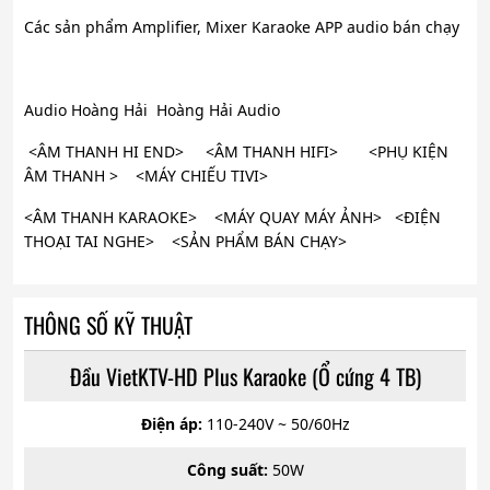
Các sản phẩm Amplifier, Mixer Karaoke APP audio bán chạy
Audio Hoàng Hải Hoàng Hải Audio
<ÂM THANH HI END> <ÂM THANH HIFI> <PHỤ KIỆN
ÂM THANH > <MÁY CHIẾU TIVI>
<ÂM THANH KARAOKE> <MÁY QUAY MÁY ẢNH> <ĐIỆN
THOẠI TAI NGHE> <SẢN PHẨM BÁN CHẠY>
THÔNG SỐ KỸ THUẬT
Đầu VietKTV-HD Plus Karaoke (Ổ cứng 4 TB)
Điện áp:
110-240V ~ 50/60Hz
Công suất:
50W