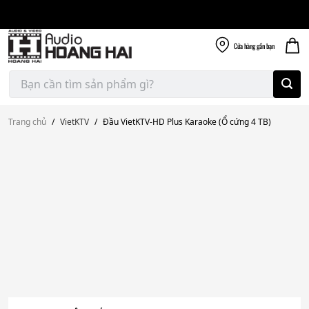
Giao nhanh miễn
Skip
phí
to
300k
content
Cửa hàng
gần bạn
Tìm
kiếm:
Trang chủ
/
VietKTV
/
Đầu VietKTV-HD Plus Karaoke (Ổ cứng 4 TB)