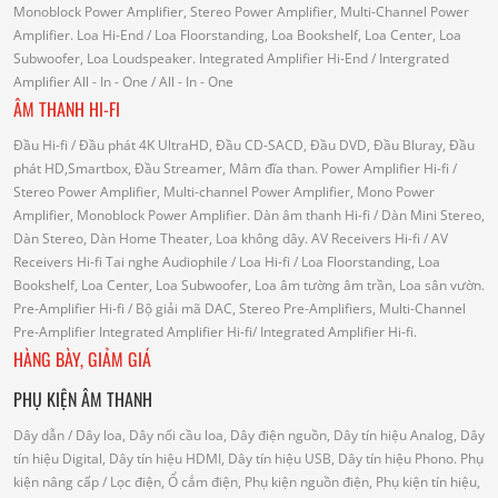
Monoblock Power Amplifier, Stereo Power Amplifier, Multi-Channel Power
Amplifier.
Loa Hi-End
/ Loa Floorstanding, Loa Bookshelf, Loa Center, Loa
Subwoofer, Loa Loudspeaker.
Integrated Amplifier Hi-End
/ Intergrated
Amplifier
All - In - One
/ All - In - One
ÂM THANH HI-FI
Đầu Hi-fi
/ Đầu phát 4K UltraHD, Đầu CD-SACD, Đầu DVD, Đầu Bluray, Đầu
phát HD,Smartbox, Đầu Streamer, Mâm đĩa than.
Power Amplifier Hi-fi
/
Stereo Power Amplifier, Multi-channel Power Amplifier, Mono Power
Amplifier, Monoblock Power Amplifier.
Dàn âm thanh Hi-fi
/ Dàn Mini Stereo,
Dàn Stereo, Dàn Home Theater, Loa không dây.
AV Receivers Hi-fi
/ AV
Receivers Hi-fi
Tai nghe Audiophile
/
Loa Hi-fi
/ Loa Floorstanding, Loa
Bookshelf, Loa Center, Loa Subwoofer, Loa âm tường âm trần, Loa sân vườn.
Pre-Amplifier Hi-fi
/ Bộ giải mã DAC, Stereo Pre-Amplifiers, Multi-Channel
Pre-Amplifier
Integrated Amplifier Hi-fi
/ Integrated Amplifier Hi-fi.
HÀNG BÀY, GIẢM GIÁ
PHỤ KIỆN ÂM THANH
Dây dẫn
/ Dây loa, Dây nối cầu loa, Dây điện nguồn, Dây tín hiệu Analog, Dây
tín hiệu Digital, Dây tín hiệu HDMI, Dây tín hiệu USB, Dây tín hiệu Phono.
Phụ
kiện nâng cấp
/ Lọc điện, Ổ cắm điện, Phụ kiện nguồn điện, Phụ kiện tín hiệu,