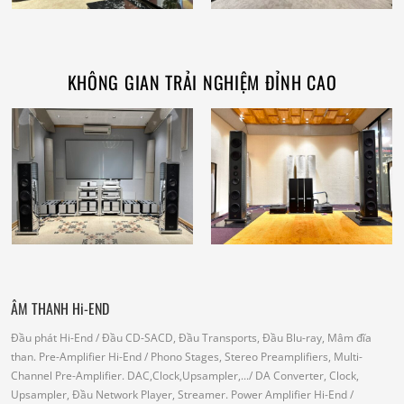
KHÔNG GIAN TRẢI NGHIỆM ĐỈNH CAO
ÂM THANH Hi-END
Đầu phát Hi-End
/ Đầu CD-SACD, Đầu Transports, Đầu Blu-ray, Mâm đĩa
than.
Pre-Amplifier Hi-End
/ Phono Stages, Stereo Preamplifiers, Multi-
Channel Pre-Amplifier.
DAC,Clock,Upsampler,...
/ DA Converter, Clock,
Upsampler, Đầu Network Player, Streamer.
Power Amplifier Hi-End
/