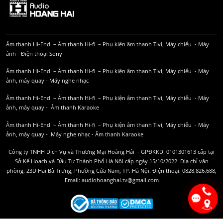
Âm thanh Hi-End
–
Âm thanh Hi-fi
–
Phụ kiện âm thanh
Tivi, Máy chiếu
-
Máy
ảnh
-
Điện thoại Sony
Âm thanh Hi-End
–
Âm thanh Hi-fi
–
Phụ kiện âm thanh
Tivi, Máy chiếu
-
Máy
ảnh, máy quay
-
Máy nghe nhạc
Âm thanh Hi-End
–
Âm thanh Hi-fi
–
Phụ kiện âm thanh
Tivi, Máy chiếu
-
Máy
ảnh, máy quay
-
Âm thanh Karaoke
Âm thanh Hi-End
–
Âm thanh Hi-fi
–
Phụ kiện âm thanh
Tivi, Máy chiếu
-
Máy
ảnh, máy quay
-
Máy nghe nhạc
-
Âm thanh Karaoke
Công ty TNHH Dịch Vụ và Thương Mại Hoàng Hải - GPĐKKD: 0101301613 cấp tại
Sở Kế Hoạch và Đầu Tư Thành Phố Hà Nội cấp ngày 15/10/2022. Địa chỉ văn
phòng: 23D Hai Bà Trưng, Phường Cửa Nam, TP. Hà Nội. Điện thoại: 0828.826.688,
Email: audiohoanghai.tv@gmail.com