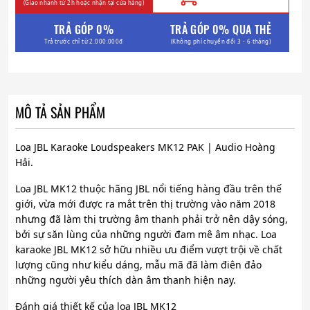
(Giao nhanh từ 2h hoặc nhận tại cửa hàng)
TRẢ GÓP 0%
TRẢ GÓP 0% QUA THẺ
Trả trước chỉ từ 2.000.000đ
(Không phí chuyển đổi 3 - 6 tháng)
MÔ TẢ SẢN PHẨM
Loa JBL Karaoke Loudspeakers MK12 PAK | Audio Hoàng
Hải.
Loa JBL MK12 thuộc hãng JBL nổi tiếng hàng đầu trên thế
giới, vừa mới được ra mắt trên thị trường vào năm 2018
nhưng đã làm thị trường âm thanh phải trở nên dậy sóng,
bởi sự săn lùng của những người đam mê âm nhạc. Loa
karaoke JBL MK12 sở hữu nhiều ưu điểm vượt trội về chất
lượng cũng như kiểu dáng, mẫu mã đã làm điên đảo
những người yêu thích dàn âm thanh hiện nay.
Đánh giá thiết kế của loa JBL MK12