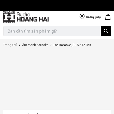
Giao nhanh miễn
Skip
phí
to
300k
content
Cửa hàng
gần bạn
Tìm
kiếm:
Trang chủ
/
Âm thanh Karaoke
/
Loa Karaoke JBL MK12 PAK