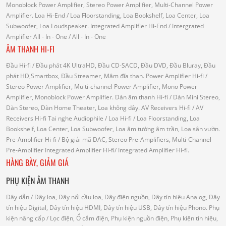
Monoblock Power Amplifier, Stereo Power Amplifier, Multi-Channel Power
Amplifier.
Loa Hi-End
/ Loa Floorstanding, Loa Bookshelf, Loa Center, Loa
Subwoofer, Loa Loudspeaker.
Integrated Amplifier Hi-End
/ Intergrated
Amplifier
All - In - One
/ All - In - One
ÂM THANH HI-FI
Đầu Hi-fi
/ Đầu phát 4K UltraHD, Đầu CD-SACD, Đầu DVD, Đầu Bluray, Đầu
phát HD,Smartbox, Đầu Streamer, Mâm đĩa than.
Power Amplifier Hi-fi
/
Stereo Power Amplifier, Multi-channel Power Amplifier, Mono Power
Amplifier, Monoblock Power Amplifier.
Dàn âm thanh Hi-fi
/ Dàn Mini Stereo,
Dàn Stereo, Dàn Home Theater, Loa không dây.
AV Receivers Hi-fi
/ AV
Receivers Hi-fi
Tai nghe Audiophile
/
Loa Hi-fi
/ Loa Floorstanding, Loa
Bookshelf, Loa Center, Loa Subwoofer, Loa âm tường âm trần, Loa sân vườn.
Pre-Amplifier Hi-fi
/ Bộ giải mã DAC, Stereo Pre-Amplifiers, Multi-Channel
Pre-Amplifier
Integrated Amplifier Hi-fi
/ Integrated Amplifier Hi-fi.
HÀNG BÀY, GIẢM GIÁ
PHỤ KIỆN ÂM THANH
Dây dẫn
/ Dây loa, Dây nối cầu loa, Dây điện nguồn, Dây tín hiệu Analog, Dây
tín hiệu Digital, Dây tín hiệu HDMI, Dây tín hiệu USB, Dây tín hiệu Phono.
Phụ
kiện nâng cấp
/ Lọc điện, Ổ cắm điện, Phụ kiện nguồn điện, Phụ kiện tín hiệu,