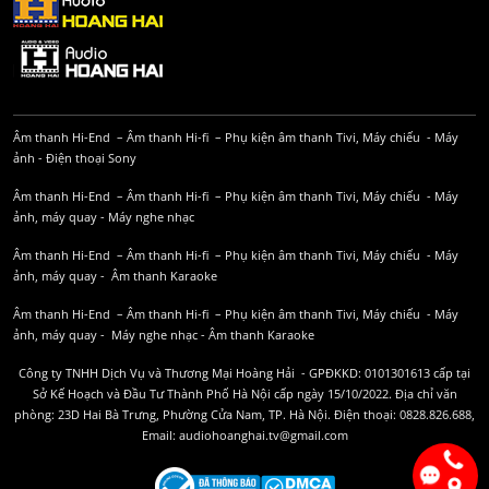
Âm thanh Hi-End
–
Âm thanh Hi-fi
–
Phụ kiện âm thanh
Tivi, Máy chiếu
-
Máy
ảnh
-
Điện thoại Sony
Âm thanh Hi-End
–
Âm thanh Hi-fi
–
Phụ kiện âm thanh
Tivi, Máy chiếu
-
Máy
ảnh, máy quay
-
Máy nghe nhạc
Âm thanh Hi-End
–
Âm thanh Hi-fi
–
Phụ kiện âm thanh
Tivi, Máy chiếu
-
Máy
ảnh, máy quay
-
Âm thanh Karaoke
Âm thanh Hi-End
–
Âm thanh Hi-fi
–
Phụ kiện âm thanh
Tivi, Máy chiếu
-
Máy
ảnh, máy quay
-
Máy nghe nhạc
-
Âm thanh Karaoke
Công ty TNHH Dịch Vụ và Thương Mại Hoàng Hải - GPĐKKD: 0101301613 cấp tại
Sở Kế Hoạch và Đầu Tư Thành Phố Hà Nội cấp ngày 15/10/2022. Địa chỉ văn
phòng: 23D Hai Bà Trưng, Phường Cửa Nam, TP. Hà Nội. Điện thoại: 0828.826.688,
Email: audiohoanghai.tv@gmail.com