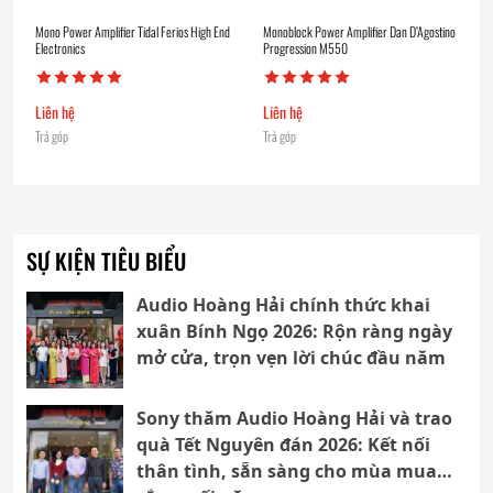
Mono Power Amplifier Tidal Ferios High End
Monoblock Power Amplifier Dan D’Agostino
Electronics
Progression M550
Liên hệ
Liên hệ
Trả góp
Trả góp
SỰ KIỆN TIÊU BIỂU
Audio Hoàng Hải chính thức khai
xuân Bính Ngọ 2026: Rộn ràng ngày
mở cửa, trọn vẹn lời chúc đầu năm
Sony thăm Audio Hoàng Hải và trao
quà Tết Nguyên đán 2026: Kết nối
thân tình, sẵn sàng cho mùa mua