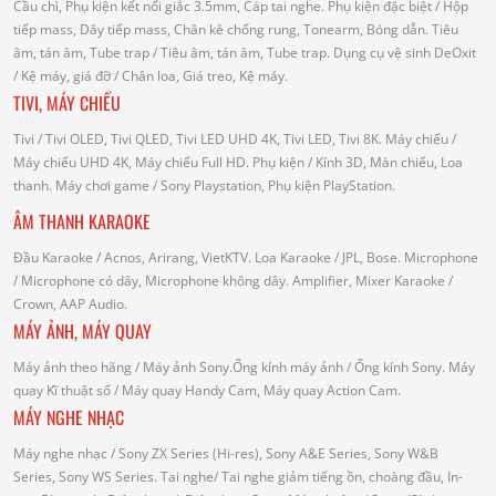
Cầu chì, Phụ kiện kết nối giắc 3.5mm, Cáp tai nghe.
Phụ kiện đặc biệt
/ Hộp
tiếp mass, Dây tiếp mass, Chân kê chống rung, Tonearm, Bóng dẫn.
Tiêu
âm, tán âm, Tube trap
/ Tiêu âm, tán âm, Tube trap.
Dụng cụ vệ sinh DeOxit
/
Kệ máy, giá đỡ
/ Chân loa, Giá treo, Kệ máy.
TIVI, MÁY CHIẾU
Tivi
/ Tivi OLED, Tivi QLED, Tivi LED UHD 4K, Tivi LED, Tivi 8K.
Máy chiếu
/
Máy chiếu UHD 4K, Máy chiếu Full HD.
Phụ kiện
/ Kính 3D, Màn chiếu, Loa
thanh.
Máy chơi game
/ Sony Playstation, Phụ kiện PlayStation.
ÂM THANH KARAOKE
Đầu Karaoke
/ Acnos, Arirang, VietKTV.
Loa Karaoke
/ JPL, Bose.
Microphone
/ Microphone có dây, Microphone không dây.
Amplifier, Mixer Karaoke
/
Crown, AAP Audio.
MÁY ẢNH, MÁY QUAY
Máy ảnh theo hãng
/ Máy ảnh Sony.Ống kính máy ảnh / Ống kính Sony.
Máy
quay Kĩ thuật số
/ Máy quay Handy Cam, Máy quay Action Cam.
MÁY NGHE NHẠC
Máy nghe nhạc
/ Sony ZX Series (Hi-res), Sony A&E Series, Sony W&B
Series, Sony WS Series.
Tai nghe
/ Tai nghe giảm tiếng ồn, choàng đầu, In-