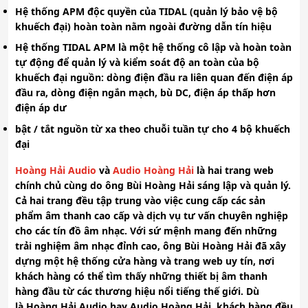
Hệ thống APM độc quyền của TIDAL (quản lý bảo vệ bộ
khuếch đại) hoàn toàn nằm ngoài đường dẫn tín hiệu
Hệ thống TIDAL APM là một hệ thống cô lập và hoàn toàn
tự động để quản lý và kiểm soát độ an toàn của bộ
khuếch đại nguồn: dòng điện đầu ra liên quan đến điện áp
đầu ra, dòng điện ngắn mạch, bù DC, điện áp thấp hơn
điện áp dư
bật / tắt nguồn từ xa theo chuỗi tuần tự cho 4 bộ khuếch
đại
Hoàng Hải Audio
và
Audio Hoàng Hải
là hai trang web
chính chủ cùng do ông
Bùi Hoàng Hải
sáng lập và quản lý.
Cả hai trang đều tập trung vào việc cung cấp các sản
phẩm âm thanh cao cấp và dịch vụ tư vấn chuyên nghiệp
cho các tín đồ âm nhạc. Với sứ mệnh mang đến những
trải nghiệm âm nhạc đỉnh cao, ông
Bùi Hoàng Hải
đã xây
dựng một hệ thống cửa hàng và trang web uy tín, nơi
khách hàng có thể tìm thấy những thiết bị âm thanh
hàng đầu từ các thương hiệu nổi tiếng thế giới. Dù
là
Hoàng Hải Audio
hay
Audio Hoàng Hải
, khách hàng đều