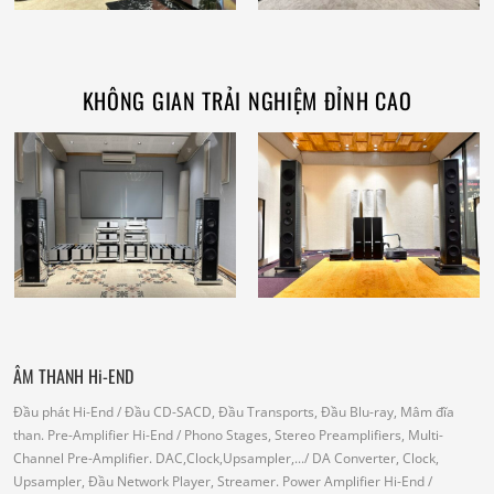
KHÔNG GIAN TRẢI NGHIỆM ĐỈNH CAO
ÂM THANH Hi-END
Đầu phát Hi-End
/ Đầu CD-SACD, Đầu Transports, Đầu Blu-ray, Mâm đĩa
than.
Pre-Amplifier Hi-End
/ Phono Stages, Stereo Preamplifiers, Multi-
Channel Pre-Amplifier.
DAC,Clock,Upsampler,...
/ DA Converter, Clock,
Upsampler, Đầu Network Player, Streamer.
Power Amplifier Hi-End
/