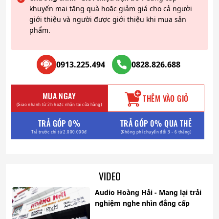
khuyến mại tặng quà hoặc giảm giá cho cả người
giới thiệu và người được giới thiệu khi mua sản
phẩm.
0913.225.494
0828.826.688
MUA NGAY
THÊM VÀO GIỎ
(Giao nhanh từ 2h hoặc nhận tại cửa hàng)
TRẢ GÓP 0%
TRẢ GÓP 0% QUA THẺ
Trả trước chỉ từ 2.000.000đ
(Không phí chuyển đổi 3 - 6 tháng)
VIDEO
Audio Hoàng Hải - Mang lại trải
nghiệm nghe nhìn đẳng cấp