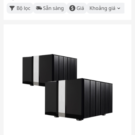
Bộ lọc
Sẵn sàng
Giá
Khoảng giá
Th