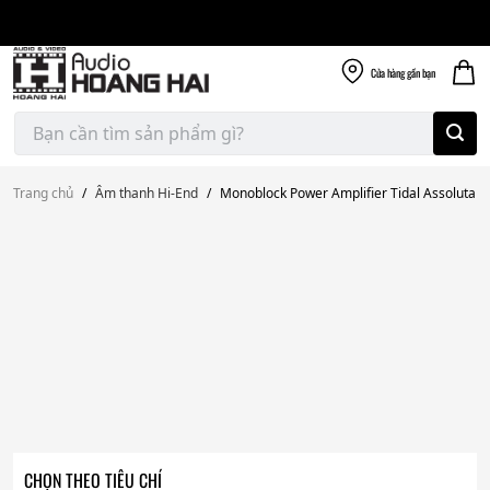
Giao nhanh miễn
Skip
phí
to
300k
content
Cửa hàng
gần bạn
Tìm
kiếm:
Trang chủ
/
Âm thanh Hi-End
/
Monoblock Power Amplifier Tidal Assoluta
CHỌN THEO TIÊU CHÍ