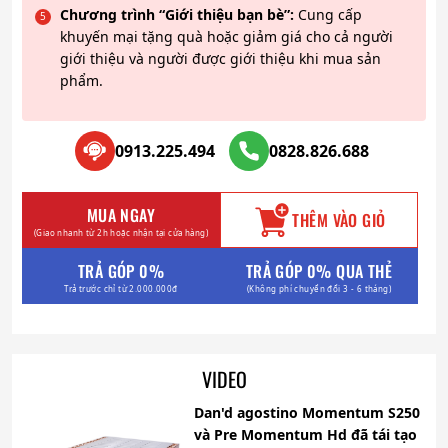
Chương trình “Giới thiệu bạn bè”:
Cung cấp
khuyến mại tặng quà hoặc giảm giá cho cả người
giới thiệu và người được giới thiệu khi mua sản
phẩm.
0913.225.494
0828.826.688
MUA NGAY
THÊM VÀO GIỎ
(Giao nhanh từ 2h hoặc nhận tại cửa hàng)
TRẢ GÓP 0%
TRẢ GÓP 0% QUA THẺ
Trả trước chỉ từ 2.000.000đ
(Không phí chuyển đổi 3 - 6 tháng)
VIDEO
Dan'd agostino Momentum S250
và Pre Momentum Hd đã tái tạo