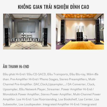
KHÔNG GIAN TRẢI NGHIỆM ĐỈNH CAO
ÂM THANH Hi-END
Đầu phát Hi-End
/ Đầu CD-SACD, Đầu Transports, Đầu Blu-ray, Mâm đĩa
than.
Pre-Amplifier Hi-End
/ Phono Stages, Stereo Preamplifiers, Multi-
Channel Pre-Amplifier.
DAC,Clock,Upsampler,...
/ DA Converter, Clock,
Upsampler, Đầu Network Player, Streamer.
Power Amplifier Hi-End
/
Monoblock Power Amplifier, Stereo Power Amplifier, Multi-Channel Power
Amplifier.
Loa Hi-End
/ Loa Floorstanding, Loa Bookshelf, Loa Center, Loa
Subwoofer, Loa Loudspeaker.
Integrated Amplifier Hi-End
/ Intergrated