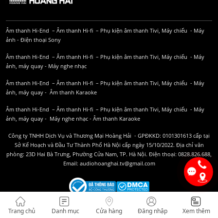
Âm thanh Hi-End
–
Âm thanh Hi-fi
–
Phụ kiện âm thanh
Tivi, Máy chiếu
-
Máy
ảnh
-
Điện thoại Sony
Âm thanh Hi-End
–
Âm thanh Hi-fi
–
Phụ kiện âm thanh
Tivi, Máy chiếu
-
Máy
ảnh, máy quay
-
Máy nghe nhạc
Âm thanh Hi-End
–
Âm thanh Hi-fi
–
Phụ kiện âm thanh
Tivi, Máy chiếu
-
Máy
ảnh, máy quay
-
Âm thanh Karaoke
Âm thanh Hi-End
–
Âm thanh Hi-fi
–
Phụ kiện âm thanh
Tivi, Máy chiếu
-
Máy
ảnh, máy quay
-
Máy nghe nhạc
-
Âm thanh Karaoke
Công ty TNHH Dịch Vụ và Thương Mại Hoàng Hải - GPĐKKD: 0101301613 cấp tại
Sở Kế Hoạch và Đầu Tư Thành Phố Hà Nội cấp ngày 15/10/2022. Địa chỉ văn
phòng: 23D Hai Bà Trưng, Phường Cửa Nam, TP. Hà Nội. Điện thoại: 0828.826.688,
Email: audiohoanghai.tv@gmail.com
Trang chủ
Danh mục
Cửa hàng
Đăng nhập
Xem thêm