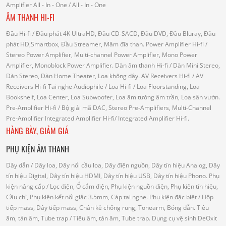
Amplifier
All - In - One
/ All - In - One
ÂM THANH HI-FI
Đầu Hi-fi
/ Đầu phát 4K UltraHD, Đầu CD-SACD, Đầu DVD, Đầu Bluray, Đầu
phát HD,Smartbox, Đầu Streamer, Mâm đĩa than.
Power Amplifier Hi-fi
/
Stereo Power Amplifier, Multi-channel Power Amplifier, Mono Power
Amplifier, Monoblock Power Amplifier.
Dàn âm thanh Hi-fi
/ Dàn Mini Stereo,
Dàn Stereo, Dàn Home Theater, Loa không dây.
AV Receivers Hi-fi
/ AV
Receivers Hi-fi
Tai nghe Audiophile
/
Loa Hi-fi
/ Loa Floorstanding, Loa
Bookshelf, Loa Center, Loa Subwoofer, Loa âm tường âm trần, Loa sân vườn.
Pre-Amplifier Hi-fi
/ Bộ giải mã DAC, Stereo Pre-Amplifiers, Multi-Channel
Pre-Amplifier
Integrated Amplifier Hi-fi
/ Integrated Amplifier Hi-fi.
HÀNG BÀY, GIẢM GIÁ
PHỤ KIỆN ÂM THANH
Dây dẫn
/ Dây loa, Dây nối cầu loa, Dây điện nguồn, Dây tín hiệu Analog, Dây
tín hiệu Digital, Dây tín hiệu HDMI, Dây tín hiệu USB, Dây tín hiệu Phono.
Phụ
kiện nâng cấp
/ Lọc điện, Ổ cắm điện, Phụ kiện nguồn điện, Phụ kiện tín hiệu,
Cầu chì, Phụ kiện kết nối giắc 3.5mm, Cáp tai nghe.
Phụ kiện đặc biệt
/ Hộp
tiếp mass, Dây tiếp mass, Chân kê chống rung, Tonearm, Bóng dẫn.
Tiêu
âm, tán âm, Tube trap
/ Tiêu âm, tán âm, Tube trap.
Dụng cụ vệ sinh DeOxit