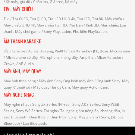
/
Kệ máy, giá đỡ
/ Chân loa, Giá treo, Kệ máy.
TIVI, MÁY CHIẾU
Tivi
/ Tivi OLED, Tivi QLED, Tivi LED UHD 4K, Tivi LED, Tivi 8K.
Máy chiếu
/
Máy chiếu UHD 4K, Máy chiếu Full HD.
Phụ kiện
/ Kính 3D, Màn chiếu, Loa
thanh.
Máy chơi game
/ Sony Playstation, Phụ kiện PlayStation.
ÂM THANH KARAOKE
Đầu Karaoke
/ Acnos, Arirang, VietKTV.
Loa Karaoke
/ JPL, Bose.
Microphone
/ Microphone có dây, Microphone không dây.
Amplifier, Mixer Karaoke
/
Crown, AAP Audio.
MÁY ẢNH, MÁY QUAY
Máy ảnh theo hãng
/ Máy ảnh Sony.Ống kính máy ảnh / Ống kính Sony.
Máy
quay Kĩ thuật số
/ Máy quay Handy Cam, Máy quay Action Cam.
MÁY NGHE NHẠC
Máy nghe nhạc
/ Sony ZX Series (Hi-res), Sony A&E Series, Sony W&B
Series, Sony WS Series.
Tai nghe
/ Tai nghe giảm tiếng ồn, choàng đầu, In-
ear, Bluetooth.
Điện thoại
/ Điện thoại Sony.
Máy ghi âm
/ Sony, JSL.
Loa
Bluetooth
/ Loa Bluetooth.