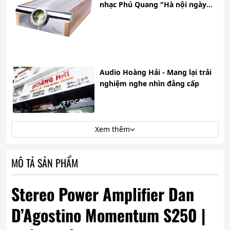
nhạc Phú Quang "Hà nội ngày
trở vê"
Audio Hoàng Hải - Mang lại trải
nghiệm nghe nhìn đẳng cấp
Xem thêm
MÔ TẢ SẢN PHẨM
Stereo
Power Amplifier Dan
D’Agostino Momentum S250 |