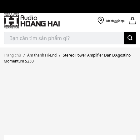
Giao nhanh miễn
Skip
phí
to
300k
content
Cửa hàng
gần bạn
Tìm
kiếm:
Trang chủ
/
Âm thanh Hi-End
/
Stereo Power Amplifier Dan D’Agostino
Momentum S250