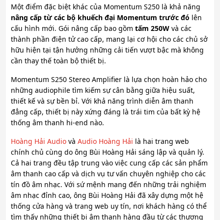
Một điểm đặc biệt khác của Momentum S250 là khả năng
nâng cấp từ các bộ khuếch đại Momentum trước đó
lên
cấu hình mới. Gói nâng cấp bao gồm
tấm 250W
và các
thành phần điện tử cao cấp, mang lại cơ hội cho các chủ sở
hữu hiện tại tận hưởng những cải tiến vượt bậc mà không
cần thay thế toàn bộ thiết bị.
Momentum S250 Stereo Amplifier là lựa chọn hoàn hảo cho
những audiophile tìm kiếm sự cân bằng giữa hiệu suất,
thiết kế và sự bền bỉ. Với khả năng trình diễn âm thanh
đẳng cấp, thiết bị này xứng đáng là trái tim của bất kỳ hệ
thống âm thanh hi-end nào.
Hoàng Hải Audio
và
Audio Hoàng Hải
là hai trang web
chính chủ cùng do ông Bùi Hoàng Hải sáng lập và quản lý.
Cả hai trang đều tập trung vào việc cung cấp các sản phẩm
âm thanh cao cấp và dịch vụ tư vấn chuyên nghiệp cho các
tín đồ âm nhạc. Với sứ mệnh mang đến những trải nghiệm
âm nhạc đỉnh cao, ông Bùi Hoàng Hải đã xây dựng một hệ
thống cửa hàng và trang web uy tín, nơi khách hàng có thể
tìm thấy những thiết bị âm thanh hàng đầu từ các thương