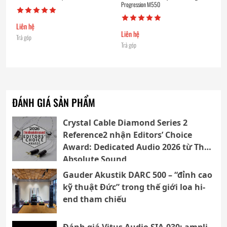
Progression M550
Liên hệ
Liên hệ
Trả góp
Trả góp
ĐÁNH GIÁ SẢN PHẨM
Crystal Cable Diamond Series 2
Reference2 nhận Editors’ Choice
Award: Dedicated Audio 2026 từ The
Absolute Sound
Gauder Akustik DARC 500 – “đỉnh cao
kỹ thuật Đức” trong thế giới loa hi-
end tham chiếu