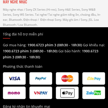
MÁY NGHE NHẠC
Máy nghe nhạc
/ Sony ZX Series (Hi-res), Sony A&E Series, Sony W&B
Series, Sony WS Series.
Tai nghe
/ Tai nghe giảm tiếng ồn, choàng đầu, In-
ear, Bluetooth.
Điện thoại
/ Điện thoại Sony.
Máy ghi âm
/ Sony, JSL.
Loa
Bluetooth
/ Loa Bluetooth.
Tổng đài hỗ trợ miễn phí
Gọi mua hàng:
1900.6723 phím 3 (08h30 - 18h30)
Gọi khiếu nại:
1900.6723 phím 3
(08h30 - 18h30)
Gọi bảo hành:
1900.6723
phím 3
(08h30 - 18h30)
Phương thức thanh toán
Đăng ký nhận tin khuyến mại