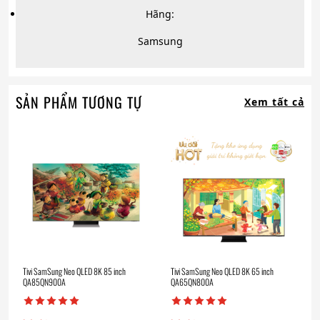
Hãng:
Samsung
SẢN PHẨM TƯƠNG TỰ
Xem tất cả
Tivi SamSung Neo QLED 8K 85 inch
Tivi SamSung Neo QLED 8K 65 inch
QA85QN900A
QA65QN800A