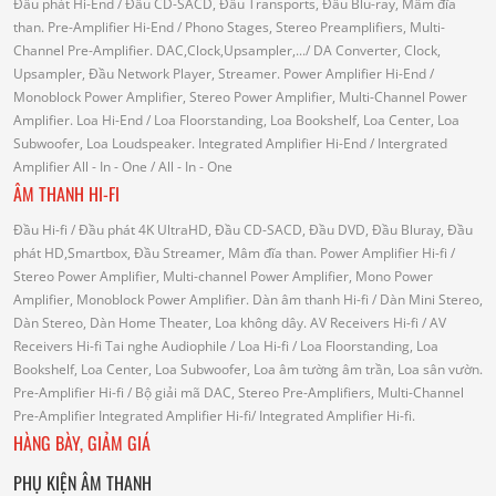
Đầu phát Hi-End
/ Đầu CD-SACD, Đầu Transports, Đầu Blu-ray, Mâm đĩa
than.
Pre-Amplifier Hi-End
/ Phono Stages, Stereo Preamplifiers, Multi-
Channel Pre-Amplifier.
DAC,Clock,Upsampler,...
/ DA Converter, Clock,
Upsampler, Đầu Network Player, Streamer.
Power Amplifier Hi-End
/
Monoblock Power Amplifier, Stereo Power Amplifier, Multi-Channel Power
Amplifier.
Loa Hi-End
/ Loa Floorstanding, Loa Bookshelf, Loa Center, Loa
Subwoofer, Loa Loudspeaker.
Integrated Amplifier Hi-End
/ Intergrated
Amplifier
All - In - One
/ All - In - One
ÂM THANH HI-FI
Đầu Hi-fi
/ Đầu phát 4K UltraHD, Đầu CD-SACD, Đầu DVD, Đầu Bluray, Đầu
phát HD,Smartbox, Đầu Streamer, Mâm đĩa than.
Power Amplifier Hi-fi
/
Stereo Power Amplifier, Multi-channel Power Amplifier, Mono Power
Amplifier, Monoblock Power Amplifier.
Dàn âm thanh Hi-fi
/ Dàn Mini Stereo,
Dàn Stereo, Dàn Home Theater, Loa không dây.
AV Receivers Hi-fi
/ AV
Receivers Hi-fi
Tai nghe Audiophile
/
Loa Hi-fi
/ Loa Floorstanding, Loa
Bookshelf, Loa Center, Loa Subwoofer, Loa âm tường âm trần, Loa sân vườn.
Pre-Amplifier Hi-fi
/ Bộ giải mã DAC, Stereo Pre-Amplifiers, Multi-Channel
Pre-Amplifier
Integrated Amplifier Hi-fi
/ Integrated Amplifier Hi-fi.
HÀNG BÀY, GIẢM GIÁ
PHỤ KIỆN ÂM THANH