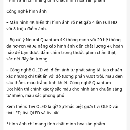
*Hình ảnh chỉ mang tính chất minh họa sản phẩm
Công nghệ hình ảnh
– Màn hình 4K hiển thị hình ảnh rõ nét gấp 4 lần Full HD
với 8 triệu điểm ảnh.
– Bộ xử lý Neural Quantum 4K thông minh với 20 hệ thống
đa nơ-ron và AI nâng cấp hình ảnh đến chất lượng 4K hoàn
hảo để bạn được đắm chìm trong thước phim chân thật,
sắc nét đầy ấn tượng.
– Công nghệ OLED với điểm ảnh tự phát sáng tái tạo chuẩn
xác những chi tiết ẩn với độ tương phản vượt trội, màu đen
sâu thẳm, màu trắng tinh khiết. Công nghệ Quantum
Dot hiển thị chính xác tỷ sắc màu cho hình ảnh chuẩn sáng
tự nhiên, màu sắc phong phú.
Xem thêm: Tivi OLED là gì? Sự khác biệt giữa tivi OLED với
tivi LED, tivi QLED và tivi 4K
*Hình ảnh chỉ mang tính chất minh họa sản phẩm