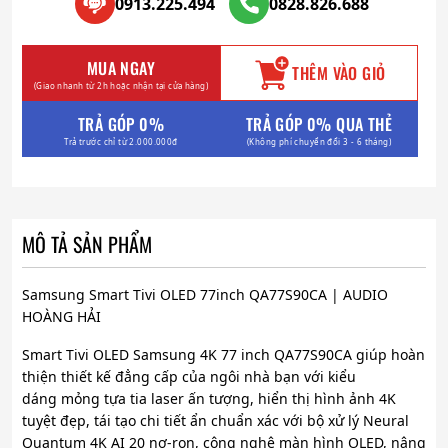
0913.225.494
0828.826.688
MUA NGAY
THÊM VÀO GIỎ
(Giao nhanh từ 2h hoặc nhận tại cửa hàng)
TRẢ GÓP 0%
TRẢ GÓP 0% QUA THẺ
Trả trước chỉ từ 2.000.000đ
(Không phí chuyển đổi 3 - 6 tháng)
MÔ TẢ SẢN PHẨM
Samsung Smart Tivi OLED 77inch QA77S90CA | AUDIO
HOÀNG HẢI
Smart Tivi OLED Samsung 4K 77 inch QA77S90CA giúp hoàn
thiện thiết kế đẳng cấp của ngôi nhà bạn với kiểu
dáng mỏng tựa tia laser ấn tượng, hiển thị hình ảnh 4K
tuyệt đẹp, tái tạo chi tiết ẩn chuẩn xác với bộ xử lý Neural
Quantum 4K AI 20 nơ-ron, công nghệ màn hình OLED, nâng