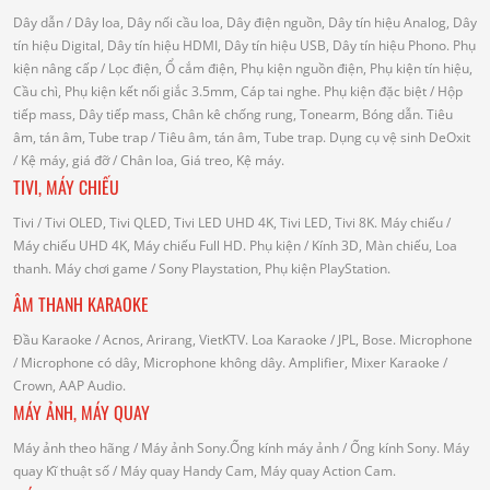
Dây dẫn
/ Dây loa, Dây nối cầu loa, Dây điện nguồn, Dây tín hiệu Analog, Dây
tín hiệu Digital, Dây tín hiệu HDMI, Dây tín hiệu USB, Dây tín hiệu Phono.
Phụ
kiện nâng cấp
/ Lọc điện, Ổ cắm điện, Phụ kiện nguồn điện, Phụ kiện tín hiệu,
Cầu chì, Phụ kiện kết nối giắc 3.5mm, Cáp tai nghe.
Phụ kiện đặc biệt
/ Hộp
tiếp mass, Dây tiếp mass, Chân kê chống rung, Tonearm, Bóng dẫn.
Tiêu
âm, tán âm, Tube trap
/ Tiêu âm, tán âm, Tube trap.
Dụng cụ vệ sinh DeOxit
/
Kệ máy, giá đỡ
/ Chân loa, Giá treo, Kệ máy.
TIVI, MÁY CHIẾU
Tivi
/ Tivi OLED, Tivi QLED, Tivi LED UHD 4K, Tivi LED, Tivi 8K.
Máy chiếu
/
Máy chiếu UHD 4K, Máy chiếu Full HD.
Phụ kiện
/ Kính 3D, Màn chiếu, Loa
thanh.
Máy chơi game
/ Sony Playstation, Phụ kiện PlayStation.
ÂM THANH KARAOKE
Đầu Karaoke
/ Acnos, Arirang, VietKTV.
Loa Karaoke
/ JPL, Bose.
Microphone
/ Microphone có dây, Microphone không dây.
Amplifier, Mixer Karaoke
/
Crown, AAP Audio.
MÁY ẢNH, MÁY QUAY
Máy ảnh theo hãng
/ Máy ảnh Sony.Ống kính máy ảnh / Ống kính Sony.
Máy
quay Kĩ thuật số
/ Máy quay Handy Cam, Máy quay Action Cam.