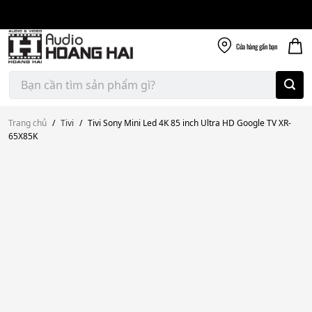
Giao nhanh miễn
Skip
phí
to
300k
content
Cửa hàng
gần bạn
Tìm
kiếm:
Trang chủ
/
Tivi
/
Tivi Sony Mini Led 4K 85 inch Ultra HD Google TV XR-
65X85K