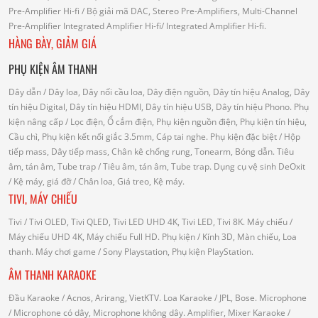
Pre-Amplifier Hi-fi
/ Bộ giải mã DAC, Stereo Pre-Amplifiers, Multi-Channel
Pre-Amplifier
Integrated Amplifier Hi-fi
/ Integrated Amplifier Hi-fi.
HÀNG BÀY, GIẢM GIÁ
PHỤ KIỆN ÂM THANH
Dây dẫn
/ Dây loa, Dây nối cầu loa, Dây điện nguồn, Dây tín hiệu Analog, Dây
tín hiệu Digital, Dây tín hiệu HDMI, Dây tín hiệu USB, Dây tín hiệu Phono.
Phụ
kiện nâng cấp
/ Lọc điện, Ổ cắm điện, Phụ kiện nguồn điện, Phụ kiện tín hiệu,
Cầu chì, Phụ kiện kết nối giắc 3.5mm, Cáp tai nghe.
Phụ kiện đặc biệt
/ Hộp
tiếp mass, Dây tiếp mass, Chân kê chống rung, Tonearm, Bóng dẫn.
Tiêu
âm, tán âm, Tube trap
/ Tiêu âm, tán âm, Tube trap.
Dụng cụ vệ sinh DeOxit
/
Kệ máy, giá đỡ
/ Chân loa, Giá treo, Kệ máy.
TIVI, MÁY CHIẾU
Tivi
/ Tivi OLED, Tivi QLED, Tivi LED UHD 4K, Tivi LED, Tivi 8K.
Máy chiếu
/
Máy chiếu UHD 4K, Máy chiếu Full HD.
Phụ kiện
/ Kính 3D, Màn chiếu, Loa
thanh.
Máy chơi game
/ Sony Playstation, Phụ kiện PlayStation.
ÂM THANH KARAOKE
Đầu Karaoke
/ Acnos, Arirang, VietKTV.
Loa Karaoke
/ JPL, Bose.
Microphone
/ Microphone có dây, Microphone không dây.
Amplifier, Mixer Karaoke
/