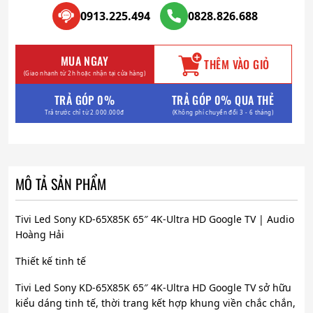
0913.225.494
0828.826.688
MUA NGAY
THÊM VÀO GIỎ
(Giao nhanh từ 2h hoặc nhận tại cửa hàng)
TRẢ GÓP 0%
TRẢ GÓP 0% QUA THẺ
Trả trước chỉ từ 2.000.000đ
(Không phí chuyển đổi 3 - 6 tháng)
MÔ TẢ SẢN PHẨM
Tivi Led Sony KD-65X85K 65″ 4K-Ultra HD Google TV | Audio
Hoàng Hải
Thiết kế tinh tế
Tivi Led Sony KD-65X85K 65″ 4K-Ultra HD Google TV sở hữu
kiểu dáng tinh tế, thời trang kết hợp khung viền chắc chắn,