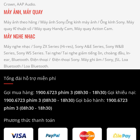
Crown, AAP Audio.
MÁY ẢNH, MÁY QUAY
Máy ảnh theo hãng
/ Máy ảnh Sony.Ống kính máy ảnh / Ống kính Sony.
Máy
quay Kĩ thuật số
/ Máy quay Handy Cam, Máy quay Action Cam.
MÁY NGHE NHẠC
Máy nghe nhạc
/ Sony ZX Series (Hi-res), Sony A&E Series, Sony W&B
Series, Sony WS Series.
Tai nghe
/ Tai nghe giảm tiếng ồn, choàng đầu, In-
ear, Bluetooth.
Điện thoại
/ Điện thoại Sony.
Máy ghi âm
/ Sony, JSL.
Loa
Bluetooth
/ Loa Bluetooth.
Tổng đài hỗ trợ miễn phí
Gọi mua hàng:
1900.6723 phím 3 (08h30 - 18h30)
Gọi khiếu nại:
1900.6723 phím 3
(08h30 - 18h30)
Gọi bảo hành:
1900.6723
phím 3
(08h30 - 18h30)
Phương thức thanh toán