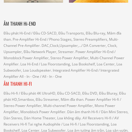
ÂM THANH Hi-END
Đầu phát Hi-End
/ Đầu CD-SACD, Đầu Transports, Đầu Blu-ray, Mâm đĩa
than.
Pre-Amplifier Hi-End
/ Phono Stages, Stereo Preamplifiers, Multi-
Channel Pre-Amplifier.
DAC,Clock,Upsampler,...
/ DA Converter, Clock,
Upsampler, Đầu Network Player, Streamer.
Power Amplifier Hi-End
/
Monoblock Power Amplifier, Stereo Power Amplifier, Multi-Channel Power
Amplifier.
Loa Hi-End
/ Loa Floorstanding, Loa Bookshelf, Loa Center, Loa
Subwoofer, Loa Loudspeaker.
Integrated Amplifier Hi-End
/ Intergrated
Amplifier
All - In - One
/ All - In - One
ÂM THANH HI-FI
Đầu Hi-fi
/ Đầu phát 4K UltraHD, Đầu CD-SACD, Đầu DVD, Đầu Bluray, Đầu
phát HD,Smartbox, Đầu Streamer, Mâm đĩa than.
Power Amplifier Hi-fi
/
Stereo Power Amplifier, Multi-channel Power Amplifier, Mono Power
Amplifier, Monoblock Power Amplifier.
Dàn âm thanh Hi-fi
/ Dàn Mini Stereo,
Dàn Stereo, Dàn Home Theater, Loa không dây.
AV Receivers Hi-fi
/ AV
Receivers Hi-fi
Tai nghe Audiophile
/
Loa Hi-fi
/ Loa Floorstanding, Loa
Bookshelf, Loa Center, Loa Subwoofer, Loa âm tường âm trần, Loa sân vườn.