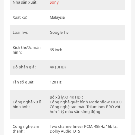
Nhà sản xuất:
Sony
Xuất xứ:
Malaysia
Loại Tivi:
Google Tivi
Kích thước màn
65 inch
hình:
Độ phân giải:
4K (UHD)
Tần số quét:
120 Hz
Bộ xử lý X1 4K HDR
Công nghệ xử lí
Công nghệ quét hình Motionflow XR200
hình ảnh:
Công nghệ tạo màu Triluminos PRO với
hơn 1 tỷ màu sắc sống động
Công nghệ âm
Two channel linear PCM: 48kHz 16bits,
thanh:
Dolby Audio, DTS