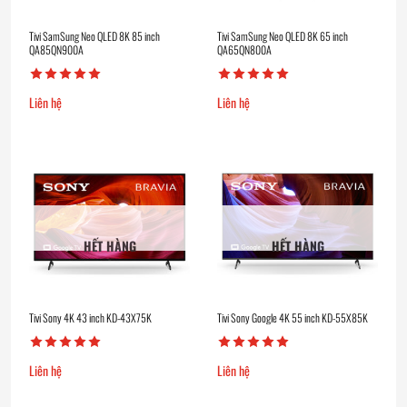
Tivi SamSung Neo QLED 8K 85 inch
Tivi SamSung Neo QLED 8K 65 inch
QA85QN900A
QA65QN800A
Liên hệ
Liên hệ
HẾT HÀNG
HẾT HÀNG
Tivi Sony 4K 43 inch KD-43X75K
Tivi Sony Google 4K 55 inch KD-55X85K
Liên hệ
Liên hệ