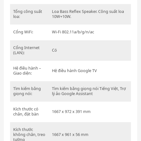
Tổng công suất
Loa Bass Reflex Speaker. Công suất loa
loa:
10W+10W.
Cổng WiFi:
Wi-Fi 802.11a/b/g/n/ac
Cổng Internet
Có
(LAN):
Hệ điều hành –
Hệ điều hành Google TV
Giao diện:
Tìm kiếm bằng
Tìm kiếm bằng giọng nói Tiếng Việt, Trợ
giọng nói:
lý ảo Google Assistant
Kích thước có
1667 x 972 x 391 mm
chân, đặt bàn
Kích thước
không chân, treo
1667 x 961 x 56 mm
tường