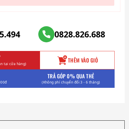
25.494
0828.826.688
Y
THÊM VÀO GIỎ
n tại cửa hàng)
TRẢ GÓP 0% QUA THẺ
000đ
(Không phí chuyển đổi 3 - 6 tháng)