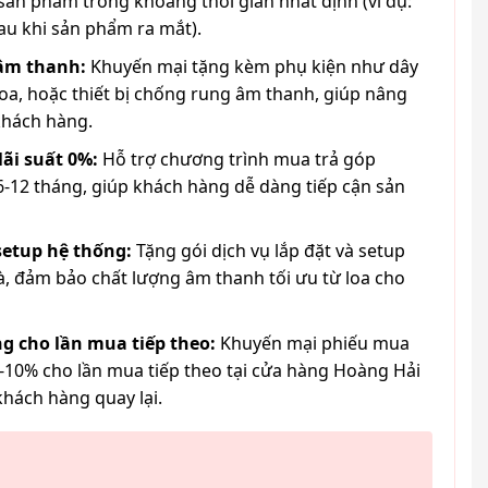
ản phẩm trong khoảng thời gian nhất định (ví dụ:
au khi sản phẩm ra mắt).
 âm thanh:
Khuyến mại tặng kèm phụ kiện như dây
loa, hoặc thiết bị chống rung âm thanh, giúp nâng
khách hàng.
lãi suất 0%:
Hỗ trợ chương trình mua trả góp
6-12 tháng, giúp khách hàng dễ dàng tiếp cận sản
 setup hệ thống:
Tặng gói dịch vụ lắp đặt và setup
à, đảm bảo chất lượng âm thanh tối ưu từ loa cho
g cho lần mua tiếp theo:
Khuyến mại phiếu mua
-10% cho lần mua tiếp theo tại cửa hàng Hoàng Hải
khách hàng quay lại.