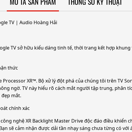
MÔ TẢ SẢN PHẨM
THÔNG SỐ KỸ THUẬT
ogle TV | Audio Hoàng Hải
gle TV sở hữu kiểu dáng tinh tế, thời trang kết hợp khung 
nhận thức
e Processor XR™. Bộ xử lý đột phá của chúng tôi trên TV So
ông ngờ. TV này hiểu rõ cách mắt người tập trung, phân t
 đẹp mắt.
oát chính xác
công nghệ XR Backlight Master Drive độc đáo điều khiển c
Bạn sẽ cảm nhận được dải tần nhạy sáng chưa từng có với á