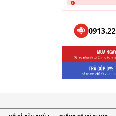
0913.2
MUA NGA
(Giao nhanh từ 2h hoặc nhậ
TRẢ GÓP 0%
Trả trước chỉ từ 2.000.