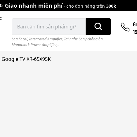
Giao nhanh miễn phí
- cho đơn hàng trên
300k
c
Tìm
G
kiếm:
1
Loa Focal
,
Integrated Amplifier
,
Tai nghe Sony chống ồn
,
Monoblock Power Amplifier,..
HD Google TV XR-65X95K