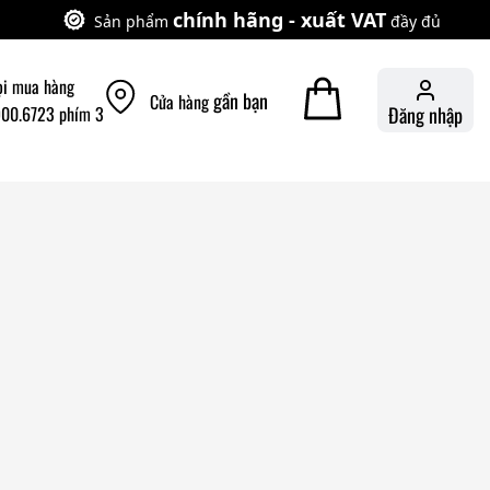
chính hãng - xuất VAT
Sản phẩm
đầy đủ
ọi mua hàng
gần bạn
Cửa hàng
900.6723 phím 3
Đăng nhập