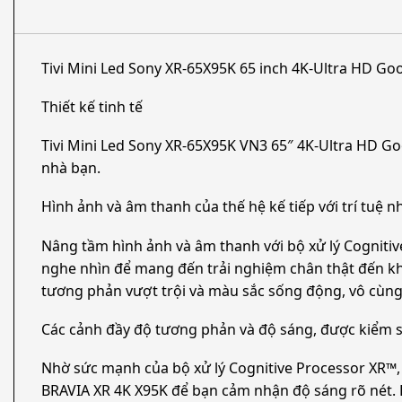
Tivi Mini Led Sony XR-65X95K 65 inch 4K-Ultra HD Go
Thiết kế tinh tế
Tivi Mini Led Sony XR-65X95K VN3 65″ 4K-Ultra HD Goo
nhà bạn.
Hình ảnh và âm thanh của thế hệ kế tiếp với trí tuệ 
Nâng tầm hình ảnh và âm thanh với bộ xử lý Cognitiv
nghe nhìn để mang đến trải nghiệm chân thật đến kh
tương phản vượt trội và màu sắc sống động, vô cùng
Các cảnh đầy độ tương phản và độ sáng, được kiểm s
Nhờ sức mạnh của bộ xử lý Cognitive Processor XR™, 
BRAVIA XR 4K X95K để bạn cảm nhận độ sáng rõ nét. 