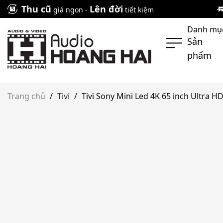
Skip
Thu cũ
Lên đời
giá ngon -
tiết kiệm
to
Danh mụ
content
Sản
phẩm
Trang chủ
/
Tivi
/
Tivi Sony Mini Led 4K 65 inch Ultra 