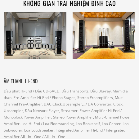
KHÔNG GIAN TRẢI NGHIỆM ĐỈNH CAO
ÂM THANH Hi-END
Đầu phát Hi-End
/ Đầu CD-SACD, Đầu Transports, Đầu Blu-ray, Mâm đĩa
than.
Pre-Amplifier Hi-End
/ Phono Stages, Stereo Preamplifiers, Multi-
Channel Pre-Amplifier.
DAC,Clock,Upsampler,...
/ DA Converter, Clock,
Upsampler, Đầu Network Player, Streamer.
Power Amplifier Hi-End
/
Monoblock Power Amplifier, Stereo Power Amplifier, Multi-Channel Power
Amplifier.
Loa Hi-End
/ Loa Floorstanding, Loa Bookshelf, Loa Center, Loa
Subwoofer, Loa Loudspeaker.
Integrated Amplifier Hi-End
/ Intergrated
Amplifier
All - In - One
/ All - In - One