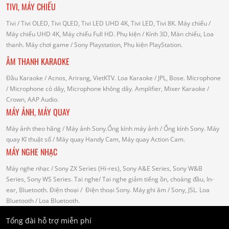
TIVI, MÁY CHIẾU
Tivi
/ Tivi OLED, Tivi QLED, Tivi LED UHD 4K, Tivi LED, Tivi 8K.
Máy chiếu
/
Máy chiếu UHD 4K, Máy chiếu Full HD.
Phụ kiện
/ Kính 3D, Màn chiếu, Loa
thanh.
Máy chơi game
/ Sony Playstation, Phụ kiện PlayStation.
ÂM THANH KARAOKE
Đầu Karaoke
/ Acnos, Arirang, VietKTV.
Loa Karaoke
/ JPL, Bose.
Microphone
/ Microphone có dây, Microphone không dây.
Amplifier, Mixer Karaoke
/
Crown, AAP Audio.
MÁY ẢNH, MÁY QUAY
Máy ảnh theo hãng
/ Máy ảnh Sony.Ống kính máy ảnh / Ống kính Sony.
Máy
quay Kĩ thuật số
/ Máy quay Handy Cam, Máy quay Action Cam.
MÁY NGHE NHẠC
Máy nghe nhạc
/ Sony ZX Series (Hi-res), Sony A&E Series, Sony W&B
Series, Sony WS Series.
Tai nghe
/ Tai nghe giảm tiếng ồn, choàng đầu, In-
ear, Bluetooth.
Điện thoại
/ Điện thoại Sony.
Máy ghi âm
/ Sony, JSL.
Loa
Bluetooth
/ Loa Bluetooth.
Tổng đài hỗ trợ miễn phí