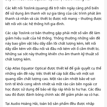
Các kết nối Toslink (quang) đã trở nên ngày càng phổ biến
để sử dụng âm thanh với sự gia tăng của các trình phát âm
thanh cá nhân và các thiết bị được nối mạng – thường được
kết nối với các hệ thống hifi gia đình.
Các cáp Toslink cơ bản thường gặp phải một số vấn đề làm
giảm hiệu suất của hệ thống. Thông thường những vấn đề
này bao gồm vật liệu dây dẫn lõi chất lượng kém, kết nối
dây dẫn kém với đầu nối và đầu nối kém với ổ cắm thiết bị.
Những sai sót này thường khiến cho âm thanh kỹ thuật số
chất lượng kém.
Cáp Atlas Equator Optical được thiết kế để giải quyết cụ thể
những vấn đề này. Việc thiết kế cáp bắt đầu với một sợi
quang dẫn chất lượng cao. Một rào cản nhiệt bảo vệ sợi
tinh tế khỏi cong vênh nhiệt và một rào cản bên ngoài cơ
học được sử dụng để bảo vệ lắp ráp khỏi bị hư hại. Các đầu
sau đó được đánh bóng chính xác để giảm phản xạ có hại.
Tại Audio Hoàng Hải, toàn bộ sản phẩm đều được nhập