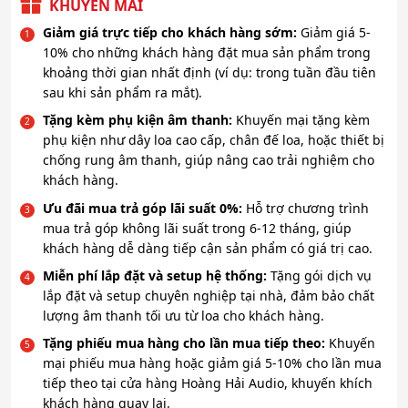
giá:
KHUYẾN MÃI
từ
Giảm giá trực tiếp cho khách hàng sớm:
Giảm giá 5-
2.420.000₫
10% cho những khách hàng đặt mua sản phẩm trong
khoảng thời gian nhất định (ví dụ: trong tuần đầu tiên
đến
sau khi sản phẩm ra mắt).
3.320.000₫
Tặng kèm phụ kiện âm thanh:
Khuyến mại tặng kèm
phụ kiện như dây loa cao cấp, chân đế loa, hoặc thiết bị
chống rung âm thanh, giúp nâng cao trải nghiệm cho
khách hàng.
Ưu đãi mua trả góp lãi suất 0%:
Hỗ trợ chương trình
mua trả góp không lãi suất trong 6-12 tháng, giúp
khách hàng dễ dàng tiếp cận sản phẩm có giá trị cao.
Miễn phí lắp đặt và setup hệ thống:
Tặng gói dịch vụ
lắp đặt và setup chuyên nghiệp tại nhà, đảm bảo chất
lượng âm thanh tối ưu từ loa cho khách hàng.
Tặng phiếu mua hàng cho lần mua tiếp theo:
Khuyến
mại phiếu mua hàng hoặc giảm giá 5-10% cho lần mua
tiếp theo tại cửa hàng Hoàng Hải Audio, khuyến khích
khách hàng quay lại.