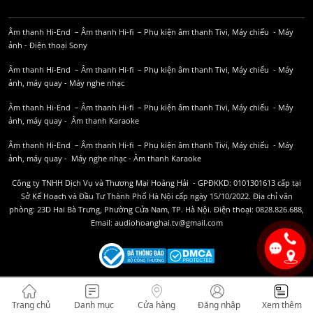
Âm thanh Hi-End
–
Âm thanh Hi-fi
–
Phụ kiện âm thanh
Tivi, Máy chiếu
-
Máy
ảnh
-
Điện thoại Sony
Âm thanh Hi-End
–
Âm thanh Hi-fi
–
Phụ kiện âm thanh
Tivi, Máy chiếu
-
Máy
ảnh, máy quay
-
Máy nghe nhạc
Âm thanh Hi-End
–
Âm thanh Hi-fi
–
Phụ kiện âm thanh
Tivi, Máy chiếu
-
Máy
ảnh, máy quay
-
Âm thanh Karaoke
Âm thanh Hi-End
–
Âm thanh Hi-fi
–
Phụ kiện âm thanh
Tivi, Máy chiếu
-
Máy
ảnh, máy quay
-
Máy nghe nhạc
-
Âm thanh Karaoke
Công ty TNHH Dịch Vụ và Thương Mại Hoàng Hải - GPĐKKD: 0101301613 cấp tại
Sở Kế Hoạch và Đầu Tư Thành Phố Hà Nội cấp ngày 15/10/2022. Địa chỉ văn
phòng: 23D Hai Bà Trưng, Phường Cửa Nam, TP. Hà Nội. Điện thoại: 0828.826.688,
Email: audiohoanghai.tv@gmail.com
Trang chủ
Danh mục
Cửa hàng
Đăng nhập
Xem thêm