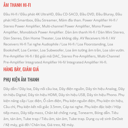
ÂM THANH HI-FI
Đầu Hi-fi
/ Đầu phát 4K UltraHD, Đầu CD-SACD, Đầu DVD, Đầu Bluray, Đầu
phát HD,Smartbox, Đầu Streamer, Mâm đĩa than.
Power Amplifier Hi-fi
/
Stereo Power Amplifier, Multi-channel Power Amplifier, Mono Power
Amplifier, Monoblock Power Amplifier.
Dàn âm thanh Hi-fi
/ Dàn Mini Stereo,
Dàn Stereo, Dàn Home Theater, Loa không dây.
AV Receivers Hi-fi
/ AV
Receivers Hi-fi
Tai nghe Audiophile
/
Loa Hi-fi
/ Loa Floorstanding, Loa
Bookshelf, Loa Center, Loa Subwoofer, Loa âm tường âm trần, Loa sân vườn.
Pre-Amplifier Hi-fi
/ Bộ giải mã DAC, Stereo Pre-Amplifiers, Multi-Channel
Pre-Amplifier
Integrated Amplifier Hi-fi
/ Integrated Amplifier Hi-fi.
HÀNG BÀY, GIẢM GIÁ
PHỤ KIỆN ÂM THANH
Dây dẫn
/ Dây loa, Dây nối cầu loa, Dây điện nguồn, Dây tín hiệu Analog, Dây
tín hiệu Digital, Dây tín hiệu HDMI, Dây tín hiệu USB, Dây tín hiệu Phono.
Phụ
kiện nâng cấp
/ Lọc điện, Ổ cắm điện, Phụ kiện nguồn điện, Phụ kiện tín hiệu,
Cầu chì, Phụ kiện kết nối giắc 3.5mm, Cáp tai nghe.
Phụ kiện đặc biệt
/ Hộp
tiếp mass, Dây tiếp mass, Chân kê chống rung, Tonearm, Bóng dẫn.
Tiêu
âm, tán âm, Tube trap
/ Tiêu âm, tán âm, Tube trap.
Dụng cụ vệ sinh DeOxit
/
Kệ máy, giá đỡ
/ Chân loa, Giá treo, Kệ máy.