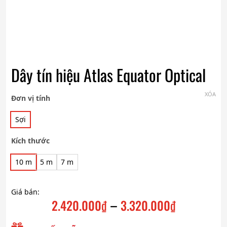
Dây tín hiệu Atlas Equator Optical
XÓA
Đơn vị tính
Sợi
Kích thước
10 m
5 m
7 m
Giá bán:
–
2.420.000
₫
3.320.000
₫
Khoảng