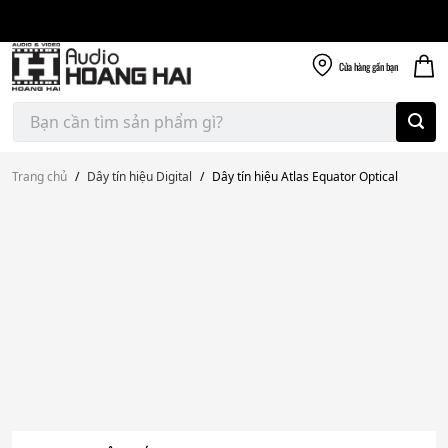
Giao nhanh miễn
Skip
phí
to
300k
content
Cửa hàng
gần bạn
Tìm
kiếm:
Trang chủ
/
Dây tín hiệu Digital
/
Dây tín hiệu Atlas Equator Optical