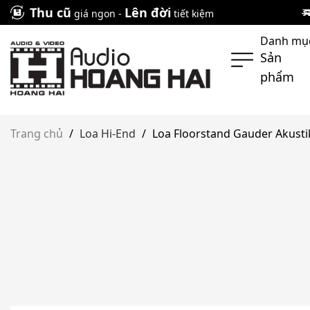
Skip
Thu cũ
Lên đời
giá ngon -
tiết kiệm
to
Danh mụ
content
Sản
phẩm
Trang chủ
/
Loa Hi-End
/
Loa Floorstand Gauder Akust