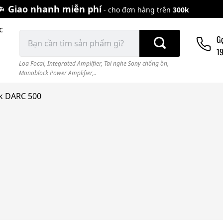
Giao nhanh miễn phí
- cho đơn hàng trên
300k
c
Tìm
G
kiếm:
1
Loa Focal
,
Integrated Amplifier
,
Tai nghe Sony chống ồn
,
Monoblock Power Amplifier,..
ik DARC 500