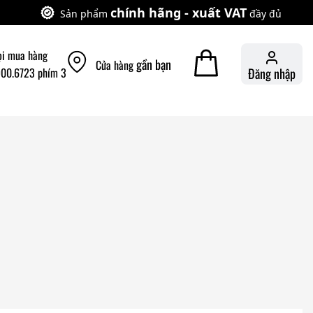
chính hãng - xuất VAT
Sản phẩm
đầy đủ
ọi mua hàng
gần bạn
Cửa hàng
900.6723 phím 3
Đăng nhập