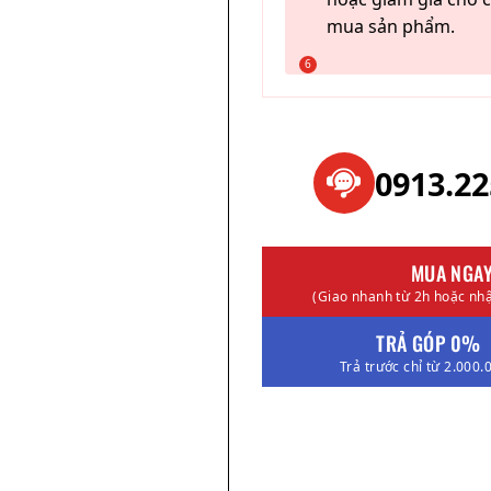
mua sản phẩm.
0913.2
ple Crown (XLR)
MUA NGA
Liên hệ
(Giao nhanh từ 2h hoặc nhậ
TRẢ GÓP 0%
Trả trước chỉ từ 2.000.