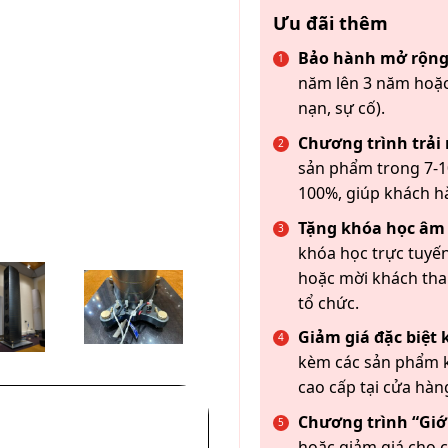
Ưu đãi thêm
Bảo hành mở rộng
năm lên 3 năm hoặc
nạn, sự cố).
Chương trình trải
sản phẩm trong 7-10
100%, giúp khách h
Tặng khóa học âm
khóa học trực tuyến
hoặc mời khách th
tổ chức.
Giảm giá đặc biệt
kèm các sản phẩm k
cao cấp tại cửa hàn
ƠN
Chương trình “Giới
hoặc giảm giá cho c