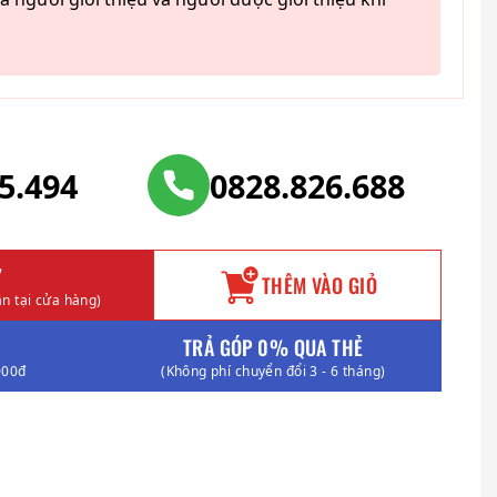
25.494
0828.826.688
Y
THÊM VÀO GIỎ
n tại cửa hàng)
TRẢ GÓP 0% QUA THẺ
000đ
(Không phí chuyển đổi 3 - 6 tháng)