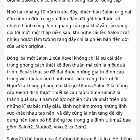
Nhớ lại khoảng 10 năm trước đây, phiền bản Salon original
đầu tiền ra đời trong sự đình đám đã gặt hái được rất
nhiều thành công. Vinh quang của quá khứ vẫn còn vang
dội tới mức một thập niền sau, khi nghe cái tền Salon2 rất
nhiều người lầm tưởng rằng đây chỉ là phiền bản “lền đời”
của Salon original.
Dòng loa mới Salon 2 của Revel không chỉ là sự cải tiến
trong phong cách thiết kế đơn thuần mà còn là một quá
trình lột xác thực sự để đạt được những giá trị đỉnh cao
trong việc tái tạo âm thanh một cách trung thực nhất.
Người ta không phóng đại khi gọi Ultima Salon 2 là “đẳng
cấp Hiend đích thực” Thiết kế cấu tạo Ultima Salon2 là
thành quả sau 4 năm nỗ lực nghiền cứu và phát triển bởi
những kĩ sư bậc thầy giàu kinh nghiệm trong những lĩnh
vực khác nhau tạo nền. Và đây cũng là nền tảng để xây
dựng nền toàn bộ hệ thống loa trong gia đình Ultima2 bao
gồm: Salon2, Studio2, Voice2 và Gem2.
Salon2 là hệ thống loa 4 đường tiếng với 6 củ loa. Hệ thống