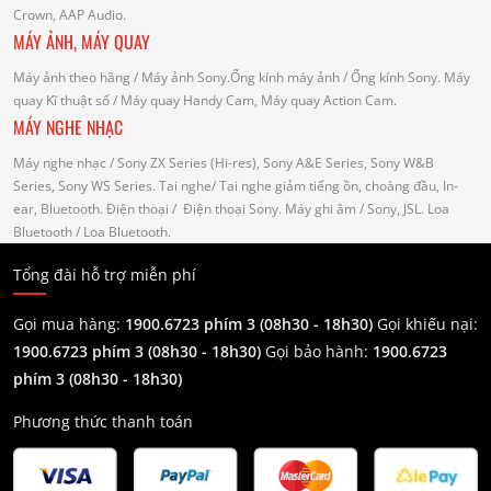
Crown, AAP Audio.
MÁY ẢNH, MÁY QUAY
Máy ảnh theo hãng
/ Máy ảnh Sony.Ống kính máy ảnh / Ống kính Sony.
Máy
quay Kĩ thuật số
/ Máy quay Handy Cam, Máy quay Action Cam.
MÁY NGHE NHẠC
Máy nghe nhạc
/ Sony ZX Series (Hi-res), Sony A&E Series, Sony W&B
Series, Sony WS Series.
Tai nghe
/ Tai nghe giảm tiếng ồn, choàng đầu, In-
ear, Bluetooth.
Điện thoại
/ Điện thoại Sony.
Máy ghi âm
/ Sony, JSL.
Loa
Bluetooth
/ Loa Bluetooth.
Tổng đài hỗ trợ miễn phí
Gọi mua hàng:
1900.6723 phím 3 (08h30 - 18h30)
Gọi khiếu nại:
1900.6723 phím 3
(08h30 - 18h30)
Gọi bảo hành:
1900.6723
phím 3
(08h30 - 18h30)
Phương thức thanh toán