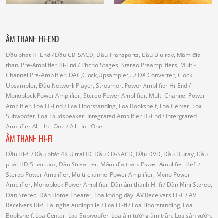
ÂM THANH Hi-END
Đầu phát Hi-End
/ Đầu CD-SACD, Đầu Transports, Đầu Blu-ray, Mâm đĩa
than.
Pre-Amplifier Hi-End
/ Phono Stages, Stereo Preamplifiers, Multi-
Channel Pre-Amplifier.
DAC,Clock,Upsampler,...
/ DA Converter, Clock,
Upsampler, Đầu Network Player, Streamer.
Power Amplifier Hi-End
/
Monoblock Power Amplifier, Stereo Power Amplifier, Multi-Channel Power
Amplifier.
Loa Hi-End
/ Loa Floorstanding, Loa Bookshelf, Loa Center, Loa
Subwoofer, Loa Loudspeaker.
Integrated Amplifier Hi-End
/ Intergrated
Amplifier
All - In - One
/ All - In - One
ÂM THANH HI-FI
Đầu Hi-fi
/ Đầu phát 4K UltraHD, Đầu CD-SACD, Đầu DVD, Đầu Bluray, Đầu
phát HD,Smartbox, Đầu Streamer, Mâm đĩa than.
Power Amplifier Hi-fi
/
Stereo Power Amplifier, Multi-channel Power Amplifier, Mono Power
Amplifier, Monoblock Power Amplifier.
Dàn âm thanh Hi-fi
/ Dàn Mini Stereo,
Dàn Stereo, Dàn Home Theater, Loa không dây.
AV Receivers Hi-fi
/ AV
Receivers Hi-fi
Tai nghe Audiophile
/
Loa Hi-fi
/ Loa Floorstanding, Loa
Bookshelf, Loa Center, Loa Subwoofer, Loa âm tường âm trần, Loa sân vườn.