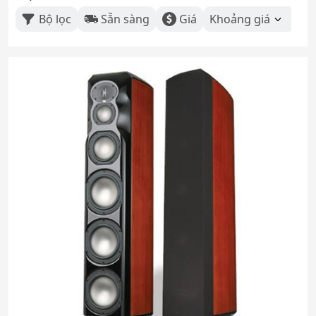
Bộ lọc
Sẵn sàng
Giá
Khoảng giá
Th