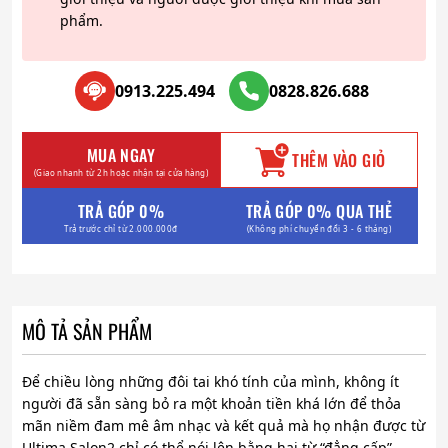
phẩm.
0913.225.494
0828.826.688
MUA NGAY
THÊM VÀO GIỎ
(Giao nhanh từ 2h hoặc nhận tại cửa hàng)
TRẢ GÓP 0%
TRẢ GÓP 0% QUA THẺ
Trả trước chỉ từ 2.000.000đ
(Không phí chuyển đổi 3 - 6 tháng)
MÔ TẢ SẢN PHẨM
Để chiều lòng những đôi tai khó tính của mình, không ít
người đã sẵn sàng bỏ ra một khoản tiền khá lớn để thỏa
mãn niềm đam mê âm nhạc và kết quả mà họ nhận được từ
Ultima Salon2 chỉ có thể nói lên bằng hai từ “đẳng cấp”.