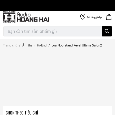
Giao nhanh miễn
Skip
phí
to
300k
content
Cửa hàng
gần bạn
Tìm
kiếm:
Trang chủ
/
Âm thanh Hi-End
/
Loa Floorstand Revel Ultima Salon2
CHỌN THEO TIÊU CHÍ