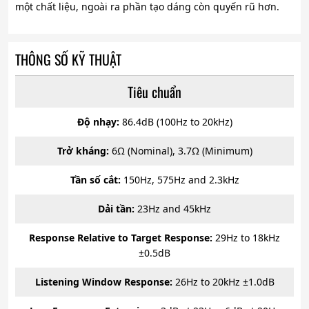
một chất liệu, ngoài ra phần tạo dáng còn quyến rũ hơn.
THÔNG SỐ KỸ THUẬT
Tiêu chuẩn
Độ nhạy:
86.4dB (100Hz to 20kHz)
Trở kháng:
6Ω (Nominal), 3.7Ω (Minimum)
Tần số cắt:
150Hz, 575Hz and 2.3kHz
Dải tần:
23Hz and 45kHz
Response Relative to Target Response:
29Hz to 18kHz
±0.5dB
Listening Window Response:
26Hz to 20kHz ±1.0dB