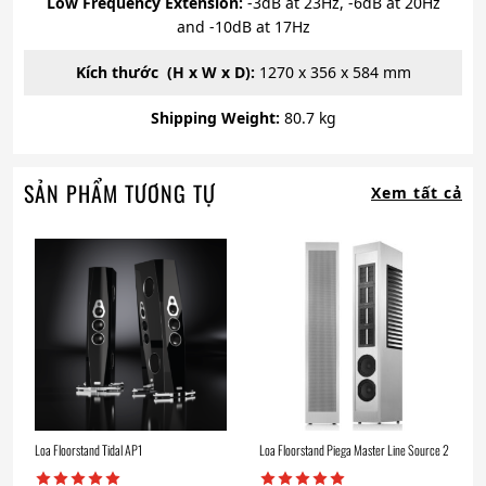
Low Frequency Extension:
-3dB at 23Hz, -6dB at 20Hz
and -10dB at 17Hz
Kích thước (H x W x D):
1270 x 356 x 584 mm
Shipping Weight:
80.7 kg
SẢN PHẨM TƯƠNG TỰ
Xem tất cả
Loa Floorstand Tidal AP1
Loa Floorstand Piega Master Line Source 2