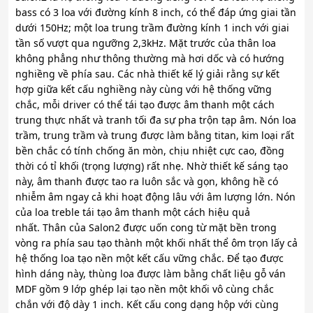
bass có 3 loa với đường kính 8 inch, có thể đáp ứng giai tần
dưới 150Hz; một loa trung trầm đường kính 1 inch với giai
tần số vượt qua ngưỡng 2,3kHz. Mặt trước của thân loa
không phẳng như thông thường mà hơi dốc và có hướng
nghiềng về phía sau. Các nhà thiết kế lý giải rằng sự kết
hợp giữa kết cấu nghiềng này cùng với hệ thống vững
chắc, mỗi driver có thể tái tạo được âm thanh một cách
trung thực nhất và tranh tối đa sự pha trộn tạp âm. Nón loa
trầm, trung trầm và trung được làm bằng titan, kim loại rất
bền chắc có tính chống ăn mòn, chịu nhiệt cực cao, đồng
thời có tỉ khối (trọng lượng) rất nhẹ. Nhờ thiết kế sáng tạo
này, âm thanh được tao ra luôn sắc và gọn, không hề có
nhiễm âm ngay cả khi hoạt động lâu với âm lượng lớn. Nón
của loa treble tái tạo âm thanh một cách hiệu quả
nhất. Thân của Salon2 được uốn cong từ mặt bền trong
vòng ra phía sau tạo thành một khối nhất thể ôm trọn lấy cả
hệ thống loa tạo nền một kết cấu vững chắc. Để tạo được
hình dáng này, thùng loa được làm bằng chất liệu gỗ ván
MDF gồm 9 lớp ghép lại tạo nền một khối vô cùng chắc
chắn với độ dày 1 inch. Kết cấu cong dạng hộp với cùng