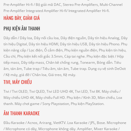
Pre-Amplifier Hi-fi
/ Bộ giải mã DAC, Stereo Pre-Amplifiers, Multi-Channel
Pre-Amplifier
Integrated Amplifier Hi-fi
/ Integrated Amplifier Hi-fi.
HÀNG BÀY, GIẢM GIÁ
PHỤ KIỆN ÂM THANH
Dây dẫn
/ Dây loa, Dây nối cầu loa, Dây điện nguồn, Dây tín hiệu Analog, Dây
tín hiệu Digital, Dây tín hiệu HDMI, Dây tín hiệu USB, Dây tín hiệu Phono.
Phụ
kiện nâng cấp
/ Lọc điện, Ổ cắm điện, Phụ kiện nguồn điện, Phụ kiện tín hiệu,
Cầu chì, Phụ kiện kết nối giắc 3.5mm, Cáp tai nghe.
Phụ kiện đặc biệt
/ Hộp
tiếp mass, Dây tiếp mass, Chân kê chống rung, Tonearm, Bóng dẫn.
Tiêu
âm, tán âm, Tube trap
/ Tiêu âm, tán âm, Tube trap.
Dụng cụ vệ sinh DeOxit
/
Kệ máy, giá đỡ
/ Chân loa, Giá treo, Kệ máy.
TIVI, MÁY CHIẾU
Tivi
/ Tivi OLED, Tivi QLED, Tivi LED UHD 4K, Tivi LED, Tivi 8K.
Máy chiếu
/
Máy chiếu UHD 4K, Máy chiếu Full HD.
Phụ kiện
/ Kính 3D, Màn chiếu, Loa
thanh.
Máy chơi game
/ Sony Playstation, Phụ kiện PlayStation.
ÂM THANH KARAOKE
Đầu Karaoke
/ Acnos, Arirang, VietKTV.
Loa Karaoke
/ JPL, Bose.
Microphone
/ Microphone có dây, Microphone không dây.
Amplifier, Mixer Karaoke
/