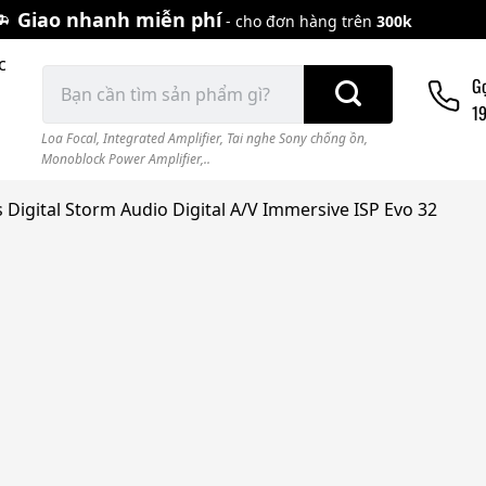
Giao nhanh miễn phí
- cho đơn hàng trên
300k
c
Tìm
G
kiếm:
1
Loa Focal
,
Integrated Amplifier
,
Tai nghe Sony chống ồn
,
Monoblock Power Amplifier,..
Digital Storm Audio Digital A/V Immersive ISP Evo 32