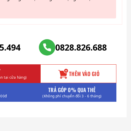
25.494
0828.826.688
Y
THÊM VÀO GIỎ
n tại cửa hàng)
TRẢ GÓP 0% QUA THẺ
000đ
(Không phí chuyển đổi 3 - 6 tháng)