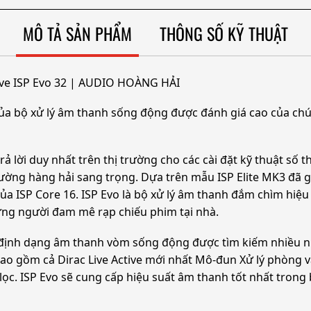
MÔ TẢ SẢN PHẨM
THÔNG SỐ KỸ THUẬT
ive ISP Evo 32 | AUDIO HOÀNG HẢI
 của bộ xử lý âm thanh sống động được đánh giá cao của chú
 lời duy nhất trên thị trường cho các cài đặt kỹ thuật số 
rường hàng hải sang trọng. Dựa trên mẫu ISP Elite MK3 đã
a ISP Core 16. ISP Evo là bộ xử lý âm thanh đắm chìm hiệu
hững người đam mê rạp chiếu phim tại nhà.
c định dạng âm thanh vòm sống động được tìm kiếm nhiều 
bao gồm cả Dirac Live Active mới nhất Mô-đun Xử lý phòng 
ọc. ISP Evo sẽ cung cấp hiệu suất âm thanh tốt nhất trong 