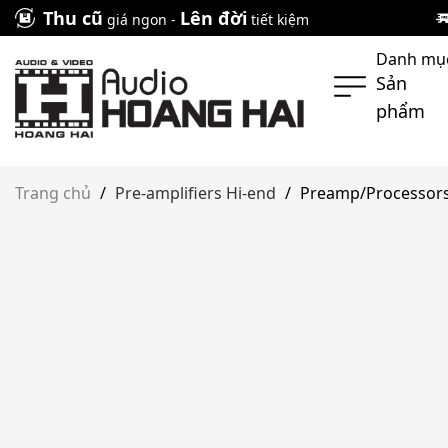
Skip
Thu cũ
Lên đời
giá ngon -
tiết kiệm
to
Danh mụ
content
Sản
phẩm
Trang chủ
/
Pre-amplifiers Hi-end
/
Preamp/Processors 