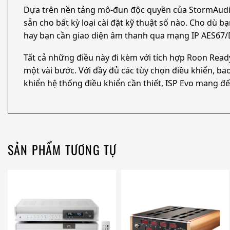
Dựa trên nền tảng mô-đun độc quyền của StormAudio,
sẵn cho bất kỳ loại cài đặt kỹ thuật số nào. Cho dù b
hay bạn cần giao diện âm thanh qua mạng IP AES67/D
Tất cả những điều này đi kèm với tích hợp Roon Read
một vài bước. Với đầy đủ các tùy chọn điều khiển, ba
khiển hệ thống điều khiển cần thiết, ISP Evo mang đế
SẢN PHẨM TƯƠNG TỰ