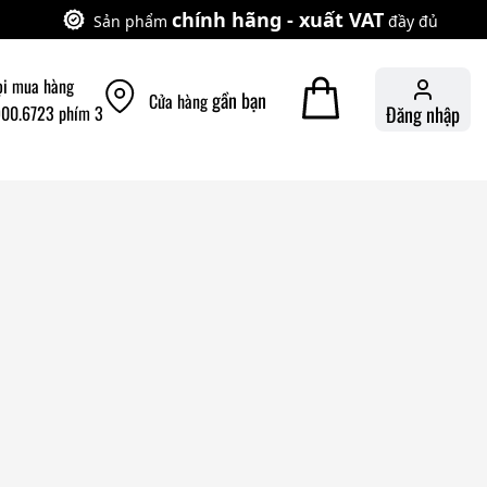
chính hãng - xuất VAT
Sản phẩm
đầy đủ
ọi mua hàng
gần bạn
Cửa hàng
900.6723 phím 3
Đăng nhập