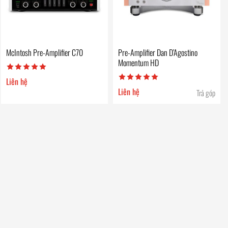
McIntosh Pre-Amplifier C70
Pre-Amplifier Dan D’Agostino
Momentum HD
Liên hệ
Liên hệ
Trả góp