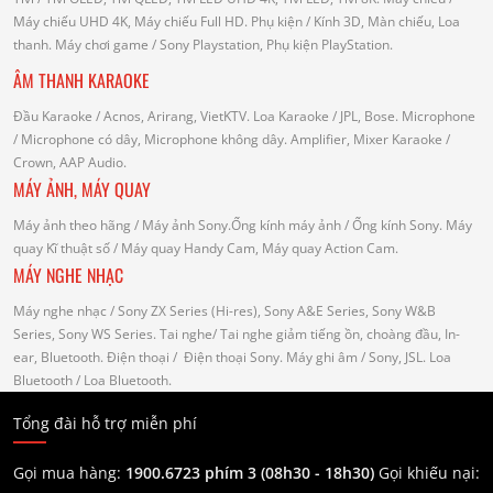
Máy chiếu UHD 4K, Máy chiếu Full HD.
Phụ kiện
/ Kính 3D, Màn chiếu, Loa
thanh.
Máy chơi game
/ Sony Playstation, Phụ kiện PlayStation.
ÂM THANH KARAOKE
Đầu Karaoke
/ Acnos, Arirang, VietKTV.
Loa Karaoke
/ JPL, Bose.
Microphone
/ Microphone có dây, Microphone không dây.
Amplifier, Mixer Karaoke
/
Crown, AAP Audio.
MÁY ẢNH, MÁY QUAY
Máy ảnh theo hãng
/ Máy ảnh Sony.Ống kính máy ảnh / Ống kính Sony.
Máy
quay Kĩ thuật số
/ Máy quay Handy Cam, Máy quay Action Cam.
MÁY NGHE NHẠC
Máy nghe nhạc
/ Sony ZX Series (Hi-res), Sony A&E Series, Sony W&B
Series, Sony WS Series.
Tai nghe
/ Tai nghe giảm tiếng ồn, choàng đầu, In-
ear, Bluetooth.
Điện thoại
/ Điện thoại Sony.
Máy ghi âm
/ Sony, JSL.
Loa
Bluetooth
/ Loa Bluetooth.
Tổng đài hỗ trợ miễn phí
Gọi mua hàng:
1900.6723 phím 3 (08h30 - 18h30)
Gọi khiếu nại: