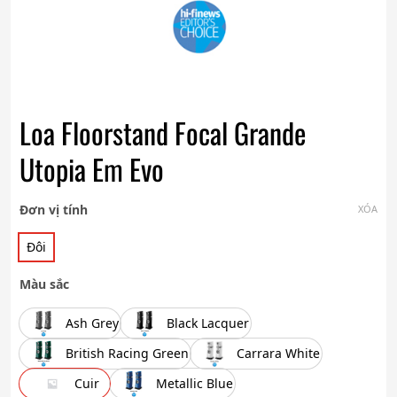
Loa Floorstand Focal Grande
Utopia Em Evo
Đơn vị tính
XÓA
Đôi
Màu sắc
Ash Grey
Black Lacquer
British Racing Green
Carrara White
Cuir
Metallic Blue