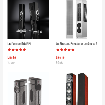
Loa Floorstand Tidal AP1
Loa Floorstand Piega Master Line Source 2
Liên hệ
Liên hệ
Trả góp
Trả góp