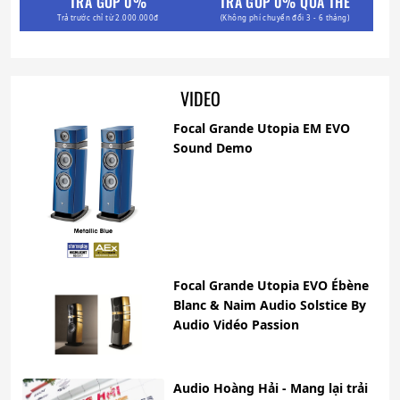
TRẢ GÓP 0%
TRẢ GÓP 0% QUA THẺ
Trả trước chỉ từ 2.000.000đ
(Không phí chuyển đổi 3 - 6 tháng)
VIDEO
Focal Grande Utopia EM EVO
Sound Demo
Focal Grande Utopia EVO Ébène
Blanc & Naim Audio Solstice By
Audio Vidéo Passion
Audio Hoàng Hải - Mang lại trải