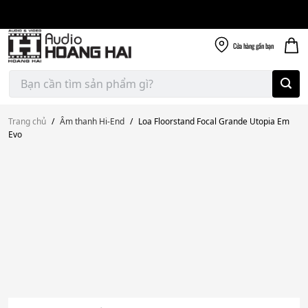
Giao nhanh miễn
Skip
phí
to
300k
content
Cửa hàng
gần bạn
Tìm
kiếm:
Trang chủ
/
Âm thanh Hi-End
/
Loa Floorstand Focal Grande Utopia Em
Evo