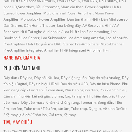
Đầu Hi-fi
/ Đầu phát 4K UltraHD, Đầu CD-SACD, Đầu DVD, Đầu Bluray, Đầu
phát HD,Smartbox, Đầu Streamer, Mâm đĩa than.
Power Amplifier Hi-fi
/
Stereo Power Amplifier, Multi-channel Power Amplifier, Mono Power
Amplifier, Monoblock Power Amplifier.
Dàn âm thanh Hi-fi
/ Dàn Mini Stereo,
Dàn Stereo, Dàn Home Theater, Loa không dây.
AV Receivers Hi-fi
/ AV
Receivers Hi-fi
Tai nghe Audiophile
/
Loa Hi-fi
/ Loa Floorstanding, Loa
Bookshelf, Loa Center, Loa Subwoofer, Loa âm tường âm trần, Loa sân vườn.
Pre-Amplifier Hi-fi
/ Bộ giải mã DAC, Stereo Pre-Amplifiers, Multi-Channel
Pre-Amplifier
Integrated Amplifier Hi-fi
/ Integrated Amplifier Hi-fi.
HÀNG BÀY, GIẢM GIÁ
PHỤ KIỆN ÂM THANH
Dây dẫn
/ Dây loa, Dây nối cầu loa, Dây điện nguồn, Dây tín hiệu Analog, Dây
tín hiệu Digital, Dây tín hiệu HDMI, Dây tín hiệu USB, Dây tín hiệu Phono.
Phụ
kiện nâng cấp
/ Lọc điện, Ổ cắm điện, Phụ kiện nguồn điện, Phụ kiện tín hiệu,
Cầu chì, Phụ kiện kết nối giắc 3.5mm, Cáp tai nghe.
Phụ kiện đặc biệt
/ Hộp
tiếp mass, Dây tiếp mass, Chân kê chống rung, Tonearm, Bóng dẫn.
Tiêu
âm, tán âm, Tube trap
/ Tiêu âm, tán âm, Tube trap.
Dụng cụ vệ sinh DeOxit
/
Kệ máy, giá đỡ
/ Chân loa, Giá treo, Kệ máy.
TIVI, MÁY CHIẾU
Tivi
/ Tivi OLED, Tivi QLED, Tivi LED UHD 4K, Tivi LED, Tivi 8K.
Máy chiếu
/