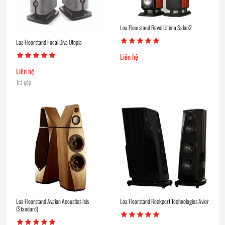
Loa Floorstand Revel Ultima Salon2
Loa Floorstand Focal Diva Utopia
Liên hệ
Liên hệ
Trả góp
Loa Floorstand Avalon Acoustics Isis
Loa Floorstand Rockport Technologies Avior
(Standard)