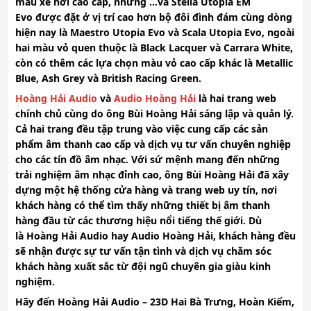
mẫu xe hơi cao cấp, nhưng …và Stella Utopia EM
Evo được đặt ở vị trí cao hơn bộ đôi đình đám cùng dòng
hiện nay là Maestro Utopia Evo và Scala Utopia Evo, ngoài
hai màu vỏ quen thuộc là Black Lacquer và Carrara White,
còn có thêm các lựa chọn màu vỏ cao cấp khác là Metallic
Blue, Ash Grey và British Racing Green.
Hoàng Hải Audio
và
Audio Hoàng Hải
là hai trang web
chính chủ cùng do ông
Bùi Hoàng Hải
sáng lập và quản lý.
Cả hai trang đều tập trung vào việc cung cấp các sản
phẩm âm thanh cao cấp và dịch vụ tư vấn chuyên nghiệp
cho các tín đồ âm nhạc. Với sứ mệnh mang đến những
trải nghiệm âm nhạc đỉnh cao, ông
Bùi Hoàng Hải
đã xây
dựng một hệ thống cửa hàng và trang web uy tín, nơi
khách hàng có thể tìm thấy những thiết bị âm thanh
hàng đầu từ các thương hiệu nổi tiếng thế giới. Dù
là
Hoàng Hải Audio
hay
Audio Hoàng Hải
, khách hàng đều
sẽ nhận được sự tư vấn tận tình và dịch vụ chăm sóc
khách hàng xuất sắc từ đội ngũ chuyên gia giàu kinh
nghiệm.
Hãy đến
Hoàng Hải Audio
–
23D Hai Bà Trưng, Hoàn Kiếm,