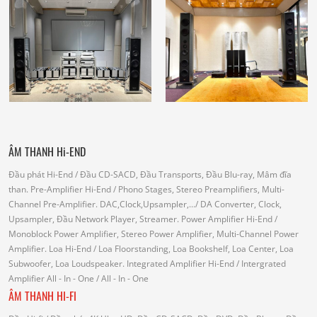
ÂM THANH Hi-END
Đầu phát Hi-End
/ Đầu CD-SACD, Đầu Transports, Đầu Blu-ray, Mâm đĩa
than.
Pre-Amplifier Hi-End
/ Phono Stages, Stereo Preamplifiers, Multi-
Channel Pre-Amplifier.
DAC,Clock,Upsampler,...
/ DA Converter, Clock,
Upsampler, Đầu Network Player, Streamer.
Power Amplifier Hi-End
/
Monoblock Power Amplifier, Stereo Power Amplifier, Multi-Channel Power
Amplifier.
Loa Hi-End
/ Loa Floorstanding, Loa Bookshelf, Loa Center, Loa
Subwoofer, Loa Loudspeaker.
Integrated Amplifier Hi-End
/ Intergrated
Amplifier
All - In - One
/ All - In - One
ÂM THANH HI-FI