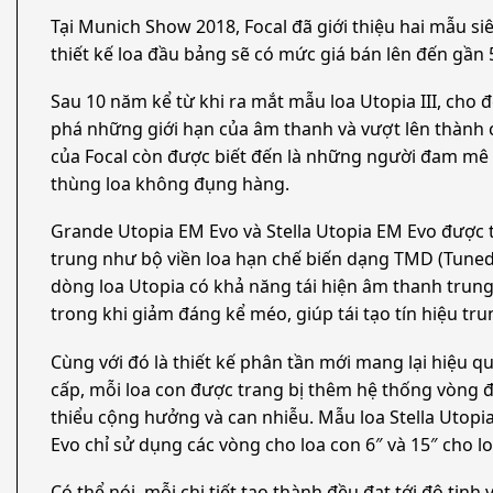
Tại Munich Show 2018, Focal đã giới thiệu hai mẫu si
thiết kế loa đầu bảng sẽ có mức giá bán lên đến gần 5
Sau 10 năm kể từ khi ra mắt mẫu loa Utopia III, ch
phá những giới hạn của âm thanh và vượt lên thành c
của Focal còn được biết đến là những người đam mê 
thùng loa không đụng hàng.
Grande Utopia EM Evo và Stella Utopia EM Evo được 
trung như bộ viền loa hạn chế biến dạng TMD (Tuned M
dòng loa Utopia có khả năng tái hiện âm thanh trung
trong khi giảm đáng kể méo, giúp tái tạo tín hiệu tr
Cùng với đó là thiết kế phân tần mới mang lại hiệu q
cấp, mỗi loa con được trang bị thêm hệ thống vòng 
thiểu cộng hưởng và can nhiễu. Mẫu loa Stella Utopi
Evo chỉ sử dụng các vòng cho loa con 6″ và 15″ cho l
Có thể nói, mỗi chi tiết tạo thành đều đạt tới độ tin