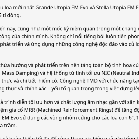
êu loa mới nhất Grande Utopia EM Evo và Stella Utopia EM Ev
 tỉ đồng.
o đến nay, cũng như một mốc kỷ niệm quan trọng một chặng 
ông của chính mình. Không chỉ nổi tiếng bởi luôn tiên phon
phát triển và ứng dụng những công nghệ độc đáo vào củ loa
thừa hưởng và phát triển trên nền tảng toàn bộ tinh hoa 
ass Damping) và hệ thống từ tính tối ưu NIC (Neutral Induc
 thực và chi tiết hiếm có. Công nghệ TMD với chức năng tạ
ung thực và chính xác – yếu tố quan trọng trong việc dựng l
uả trình diễn tối ưu hơn và chất lượng âm nhạc gần với sân 
đệm gia cố MRR (Machined Reinforcement Rings) để tăng độ
a EM Evo sử dụng các vòng nhôm cứng cho các loa con 6″, 1
oa trầm.
h vi và hoàn thiện tối đa để cùng tham gia hiệu quả vào tổn