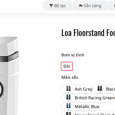
Bộ lọc
Sẵn sàng
Loa Floorstand Fo
Đơn vị tính
Đôi
Màu sắc
Ash Grey
Blac
British Racing Green
Metallic Blue