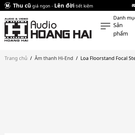
Skip
Thu cũ
Lên đời
giá ngon -
tiết kiệm
to
Danh mụ
content
Sản
phẩm
Trang chủ
/
Âm thanh Hi-End
/
Loa Floorstand Focal St