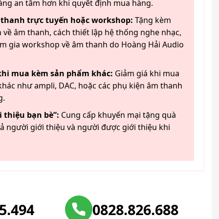
àng an tâm hơn khi quyết định mua hàng.
 thanh trực tuyến hoặc workshop:
Tặng kèm
 về âm thanh, cách thiết lập hệ thống nghe nhạc,
am gia workshop về âm thanh do Hoàng Hải Audio
 khi mua kèm sản phẩm khác:
Giảm giá khi mua
hác như ampli, DAC, hoặc các phụ kiện âm thanh
g.
 thiệu bạn bè”:
Cung cấp khuyến mại tặng quà
ả người giới thiệu và người được giới thiệu khi
25.494
0828.826.688