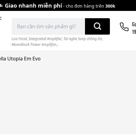
Giao nhanh miễn phí
- cho đơn hàng trên
300k
c
Tìm
G
kiếm:
1
Loa Focal
,
Integrated Amplifier
,
Tai nghe Sony chống ồn
,
Monoblock Power Amplifier,..
ella Utopia Em Evo