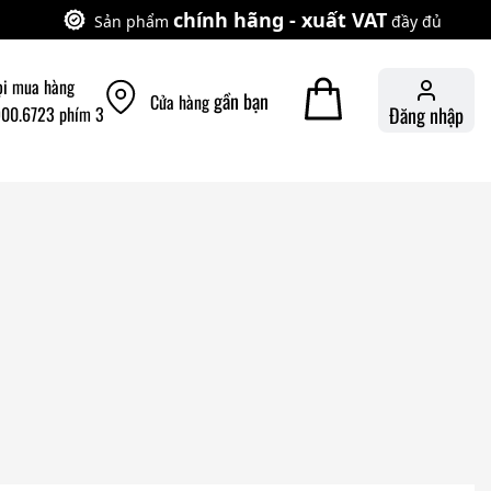
chính hãng - xuất VAT
Sản phẩm
đầy đủ
ọi mua hàng
gần bạn
Cửa hàng
900.6723 phím 3
Đăng nhập