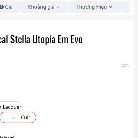
Giá
Khoảng giá
Thương Hiệu
Côn
cal Stella Utopia Em Evo
XÓA
k Lacquer
Cuir