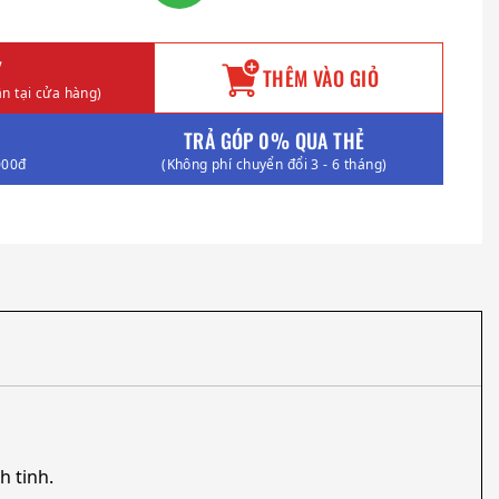
Y
THÊM VÀO GIỎ
n tại cửa hàng)
TRẢ GÓP 0% QUA THẺ
000đ
(Không phí chuyển đổi 3 - 6 tháng)
h tinh.