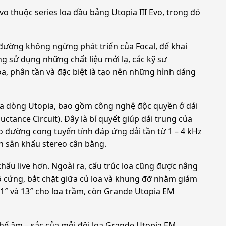
o thuộc series loa đầu bảng Utopia III Evo, trong đó
đường không ngừng phát triển của Focal, để khai
g sử dụng những chất liệu mới lạ, các kỹ sư
, phân tần và đặc biệt là tạo nên những hình dáng
của dòng Utopia, bao gồm công nghệ độc quyền ở dải
tance Circuit). Đây là bí quyết giúp dải trung của
o đường cong tuyến tính đáp ứng dải tần từ 1 – 4 kHz
ên sân khấu stereo cân bằng.
khấu live hơn. Ngoài ra, cấu trúc loa cũng được nâng
 cứng, bắt chặt giữa củ loa và khung đỡ nhằm giảm
1″ và 13″ cho loa trầm, còn Grande Utopia EM
g thể âm – sắc của mỗi đôi loa Grande Utopia EM