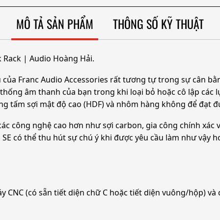
MÔ TẢ SẢN PHẨM
THÔNG SỐ KỸ THUẬT
k Rack | Audio Hoàng Hải.
của Franc Audio Accessories rất tương tự trong sự cân bằn
 thống âm thanh của bạn trong khi loại bỏ hoặc cô lập các l
ụng tấm sợi mật độ cao (HDF) và nhôm hàng không để đạt đư
ác công nghệ cao hơn như sợi carbon, gia công chính xác v
 SE có thể thu hút sự chú ý khi được yêu cầu làm như vậy h
NC (có sẵn tiết diện chữ C hoặc tiết diện vuông/hộp) và 