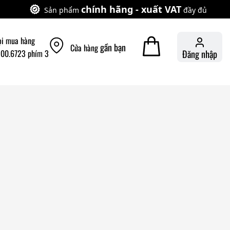
chính hãng - xuất VAT
Sản phẩm
đầy đủ
ọi mua hàng
gần bạn
Cửa hàng
900.6723 phím 3
Đăng nhập