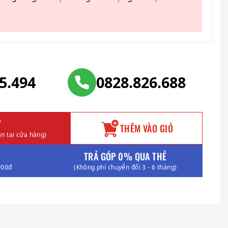
25.494
0828.826.688
Y
THÊM VÀO GIỎ
n tại cửa hàng)
TRẢ GÓP 0% QUA THẺ
000đ
(Không phí chuyển đổi 3 - 6 tháng)