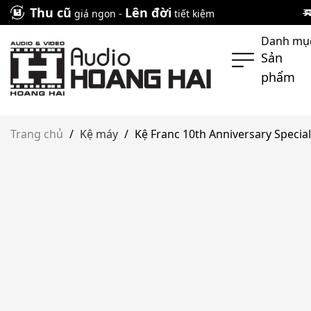
Skip
Thu cũ
Lên đời
giá ngon -
tiết kiệm
to
Danh mụ
content
Sản
phẩm
Trang chủ
/
Kệ máy
/
Kệ Franc 10th Anniversary Specia