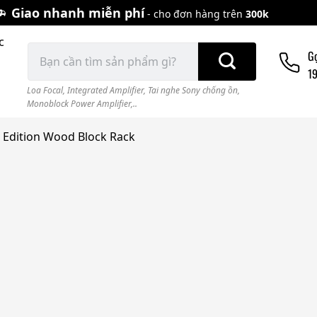
Giao nhanh miễn phí
- cho đơn hàng trên
300k
c
Tìm
G
kiếm:
1
Loa Focal
,
Integrated Amplifier
,
Tai nghe Sony chống ồn
,
Monoblock Power Amplifier,..
l Edition Wood Block Rack